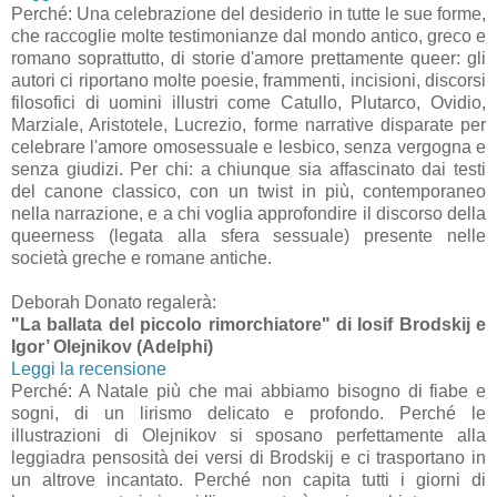
Perché: Una celebrazione del desiderio in tutte le sue forme,
che raccoglie molte testimonianze dal mondo antico, greco e
romano soprattutto, di storie d'amore prettamente queer: gli
autori ci riportano molte poesie, frammenti, incisioni, discorsi
filosofici di uomini illustri come Catullo, Plutarco, Ovidio,
Marziale, Aristotele, Lucrezio, forme narrative disparate per
celebrare l'amore omosessuale e lesbico, senza vergogna e
senza giudizi. Per chi: a chiunque sia affascinato dai testi
del canone classico, con un twist in più, contemporaneo
nella narrazione, e a chi voglia approfondire il discorso della
queerness (legata alla sfera sessuale) presente nelle
società greche e romane antiche.
Deborah Donato regalerà:
"La ballata del piccolo rimorchiatore" di Iosif Brodskij e
Igor’ Olejnikov (Adelphi)
Leggi la recensione
Perché: A Natale più che mai abbiamo bisogno di fiabe e
sogni, di un lirismo delicato e profondo. Perché le
illustrazioni di Olejnikov si sposano perfettamente alla
leggiadra pensosità dei versi di Brodskij e ci trasportano in
un altrove incantato. Perché non capita tutti i giorni di