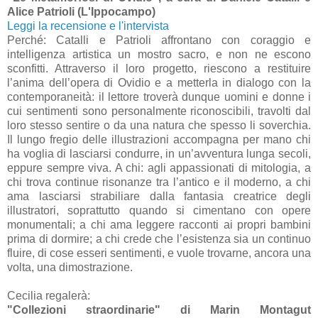
Alice Patrioli (L'Ippocampo)
Leggi la recensione e l'intervista
Perché: Catalli e Patrioli affrontano con coraggio e
intelligenza artistica un mostro sacro, e non ne escono
sconfitti. Attraverso il loro progetto, riescono a restituire
l’anima dell’opera di Ovidio e a metterla in dialogo con la
contemporaneità: il lettore troverà dunque uomini e donne i
cui sentimenti sono personalmente riconoscibili, travolti dal
loro stesso sentire o da una natura che spesso li soverchia.
Il lungo fregio delle illustrazioni accompagna per mano chi
ha voglia di lasciarsi condurre, in un’avventura lunga secoli,
eppure sempre viva. A chi: agli appassionati di mitologia, a
chi trova continue risonanze tra l’antico e il moderno, a chi
ama lasciarsi strabiliare dalla fantasia creatrice degli
illustratori, soprattutto quando si cimentano con opere
monumentali; a chi ama leggere racconti ai propri bambini
prima di dormire; a chi crede che l’esistenza sia un continuo
fluire, di cose esseri sentimenti, e vuole trovarne, ancora una
volta, una dimostrazione.
Cecilia regalerà:
"Collezioni straordinarie" di Marin Montagut