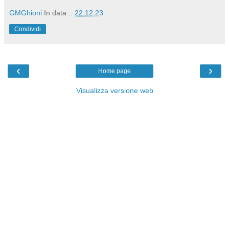
GMGhioni
In data...
22.12.23
Condividi
‹
›
Home page
Visualizza versione web