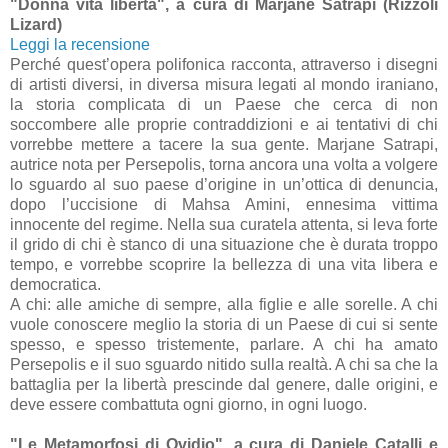
"Donna vita libertà", a cura di Marjane Satrapi (Rizzoli
Lizard)
Leggi la recensione
Perché quest’opera polifonica racconta, attraverso i disegni
di artisti diversi, in diversa misura legati al mondo iraniano,
la storia complicata di un Paese che cerca di non
soccombere alle proprie contraddizioni e ai tentativi di chi
vorrebbe mettere a tacere la sua gente. Marjane Satrapi,
autrice nota per Persepolis, torna ancora una volta a volgere
lo sguardo al suo paese d’origine in un’ottica di denuncia,
dopo l’uccisione di Mahsa Amini, ennesima vittima
innocente del regime. Nella sua curatela attenta, si leva forte
il grido di chi è stanco di una situazione che è durata troppo
tempo, e vorrebbe scoprire la bellezza di una vita libera e
democratica.
A chi: alle amiche di sempre, alla figlie e alle sorelle. A chi
vuole conoscere meglio la storia di un Paese di cui si sente
spesso, e spesso tristemente, parlare. A chi ha amato
Persepolis e il suo sguardo nitido sulla realtà. A chi sa che la
battaglia per la libertà prescinde dal genere, dalle origini, e
deve essere combattuta ogni giorno, in ogni luogo.
"Le Metamorfosi di Ovidio", a cura di Daniele Catalli e