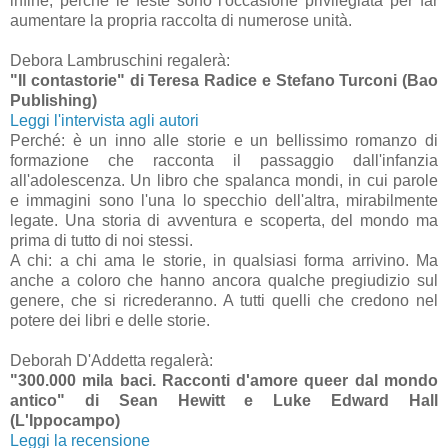
infine, perché le feste sono l'occasione privilegiata per far
aumentare la propria raccolta di numerose unità.
Debora Lambruschini regalerà:
"Il contastorie" di Teresa Radice e Stefano Turconi (Bao
Publishing)
Leggi l'intervista agli autori
Perché: è un inno alle storie e un bellissimo romanzo di
formazione che racconta il passaggio dall'infanzia
all'adolescenza. Un libro che spalanca mondi, in cui parole
e immagini sono l'una lo specchio dell'altra, mirabilmente
legate. Una storia di avventura e scoperta, del mondo ma
prima di tutto di noi stessi.
A chi: a chi ama le storie, in qualsiasi forma arrivino. Ma
anche a coloro che hanno ancora qualche pregiudizio sul
genere, che si ricrederanno. A tutti quelli che credono nel
potere dei libri e delle storie.
Deborah D'Addetta regalerà:
"300.000 mila baci. Racconti d'amore queer dal mondo
antico" di Sean Hewitt e Luke Edward Hall
(L'Ippocampo)
Leggi la recensione