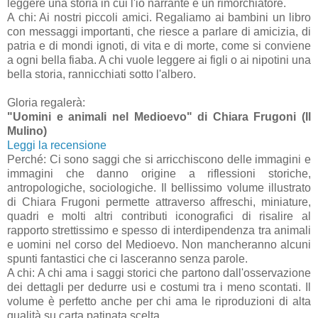
leggere una storia in cui l'io narrante è un rimorchiatore.
A chi: Ai nostri piccoli amici. Regaliamo ai bambini un libro
con messaggi importanti, che riesce a parlare di amicizia, di
patria e di mondi ignoti, di vita e di morte, come si conviene
a ogni bella fiaba. A chi vuole leggere ai figli o ai nipotini una
bella storia, rannicchiati sotto l'albero.
Gloria regalerà:
"Uomini e animali nel Medioevo" di Chiara Frugoni (Il
Mulino)
Leggi la recensione
Perché: Ci sono saggi che si arricchiscono delle immagini e
immagini che danno origine a riflessioni storiche,
antropologiche, sociologiche. Il bellissimo volume illustrato
di Chiara Frugoni permette attraverso affreschi, miniature,
quadri e molti altri contributi iconografici di risalire al
rapporto strettissimo e spesso di interdipendenza tra animali
e uomini nel corso del Medioevo. Non mancheranno alcuni
spunti fantastici che ci lasceranno senza parole.
A chi: A chi ama i saggi storici che partono dall'osservazione
dei dettagli per dedurre usi e costumi tra i meno scontati. Il
volume è perfetto anche per chi ama le riproduzioni di alta
qualità su carta patinata scelta.