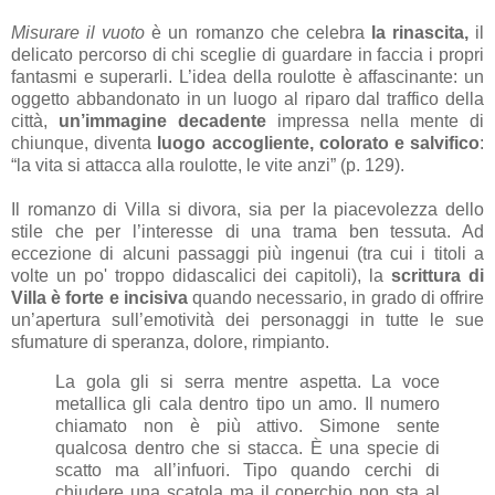
Misurare il vuoto
è un romanzo che celebra
la rinascita,
il
delicato percorso di chi sceglie di guardare in faccia i propri
fantasmi e superarli. L’idea della roulotte è affascinante: un
oggetto abbandonato in un luogo al riparo dal traffico della
città,
un’immagine decadente
impressa nella mente di
chiunque, diventa
luogo accogliente, colorato e salvifico
:
“la vita si attacca alla roulotte, le vite anzi” (p. 129).
Il romanzo di Villa si divora, sia per la piacevolezza dello
stile che per l’interesse di una trama ben tessuta. Ad
eccezione di alcuni passaggi più ingenui (tra cui i titoli a
volte un po' troppo didascalici dei capitoli), la
scrittura di
Villa è forte e incisiva
quando necessario, in grado di offrire
un’apertura sull’emotività dei personaggi in tutte le sue
sfumature di speranza, dolore, rimpianto.
La gola gli si serra mentre aspetta. La voce
metallica gli cala dentro tipo un amo. Il numero
chiamato non è più attivo. Simone sente
qualcosa dentro che si stacca. È una specie di
scatto ma all’infuori. Tipo quando cerchi di
chiudere una scatola ma il coperchio non sta al