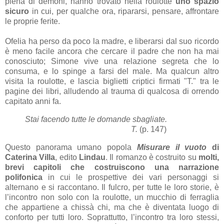
piena di demoni, hanno trovato nella roulotte
uno spazio
sicuro
in cui, per qualche ora, ripararsi, pensare, affrontare
le proprie ferite.
Ofelia ha perso da poco la madre, e liberarsi dal suo ricordo
è meno facile ancora che cercare il padre che non ha mai
conosciuto; Simone vive una relazione segreta che lo
consuma, e lo spinge a farsi del male. Ma qualcun altro
visita la roulotte, e lascia biglietti criptici firmati "T." tra le
pagine dei libri, alludendo al trauma di qualcosa di orrendo
capitato anni fa.
Stai facendo tutte le domande sbagliate.
T.
(p. 147)
Questo panorama umano popola
Misurare il vuoto
di
Caterina Villa
, edito
Lindau
. Il romanzo è costruito su
molti,
brevi capitoli che costruiscono una narrazione
polifonica
in cui le prospettive dei vari personaggi si
alternano e si raccontano. Il fulcro, per tutte le loro storie, è
l’incontro non solo con la roulotte, un mucchio di ferraglia
che appartiene a chissà chi, ma che è diventata luogo di
conforto per tutti loro. Soprattutto, l’incontro tra loro stessi,