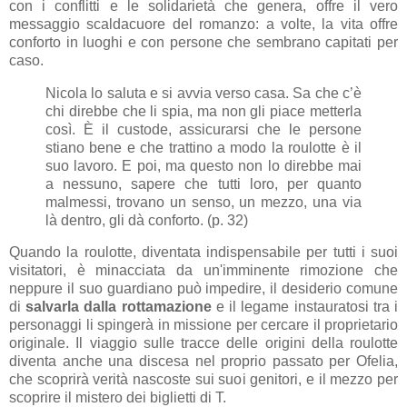
con i conflitti e le solidarietà che genera, offre il vero
messaggio scaldacuore del romanzo: a volte, la vita offre
conforto in luoghi e con persone che sembrano capitati per
caso.
Nicola lo saluta e si avvia verso casa. Sa che c’è
chi direbbe che li spia, ma non gli piace metterla
così. È il custode, assicurarsi che le persone
stiano bene e che trattino a modo la roulotte è il
suo lavoro. E poi, ma questo non lo direbbe mai
a nessuno, sapere che tutti loro, per quanto
malmessi, trovano un senso, un mezzo, una via
là dentro, gli dà conforto. (p. 32)
Quando la roulotte, diventata indispensabile per tutti i suoi
visitatori, è minacciata da un'imminente rimozione che
neppure il suo guardiano può impedire, il desiderio comune
di
salvarla dalla rottamazione
e il legame instauratosi tra i
personaggi li spingerà in missione per cercare il proprietario
originale. Il viaggio sulle tracce delle origini della roulotte
diventa anche una discesa nel proprio passato per Ofelia,
che scoprirà verità nascoste sui suoi genitori, e il mezzo per
scoprire il mistero dei biglietti di T.