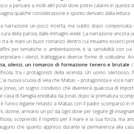
esco a pensare a molti altri posti dove potrei calarmi in questa s
 pagina qualche considerazione e spunto derivato dalla lettura.
lta la narrazione un poco incerta, ma subito dopo compensata 
a cura della parola, dalle immagini vivide. La narrazione ancora u
e tra le mani un buon romanzo dentro cui intuiamo esserci pri
e affini per tematiche o ambientazione, e la sensibilità con cui 
rpretare i silenzi, tratteggiare diverse forme di solitudine. A
zia, silenzi, un romanzo di formazione tenero e brutale
c
’isola, tra i protagonisti della vicenda. Un uomo silenzioso, f
”, la nuova scuola di vela che Matias – protagonista e voce nar
nzia Jonas, un sogno condiviso che diventerà qualcosa di impor
de casa di famiglia ereditata da Jonas dopo la prematura scom
e è l'unico legame rimasto a Matias con il padre scomparso in 
ni, donne, arrivano un po’ da ogni dove per seguire gli insegna
ll’isola, scoprendo il rispetto per il mare e la sua forza, ma anc
l’augurio che quanto appreso durante la permanenza alla cas