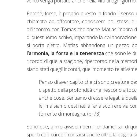
vento venga portato anche nella vita di ogni giorno.
Perché, forse, è proprio questo in fondo il senso 
chiamato ad affrontare, conoscere noi stessi e c
all’incontro con Tomas che anche Matias impara davv
di quest’uomo schivo, imparando la collaborazione 
si porta dietro, Matias abbandona un pezzo dop
l’armonia, la forza e la tenerezza
che sono le du
ricordo di quella stagione, ripercorso nella memor
siano stati quegli incontri, quel momento relativa
Penso di aver capito che ci sono creature dest
dispetto della profondità che riescono a tocc
anche cose. Sentiamo di essere legati a quella
lei, ma siamo destinati a farla scorrere via co
torrente di montagna. (p. 78)
Sono due, a mio avviso, i perni fondamentali di qu
spunti con cui confrontarsi anche oltre la pagina scri