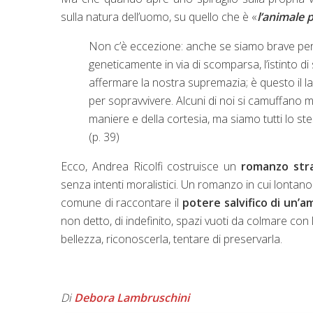
sulla natura dell’uomo, su quello che è «
l’animale p
Non c’è eccezione: anche se siamo brave perso
geneticamente in via di scomparsa, l’istinto di
affermare la nostra supremazia; è questo il l
per sopravvivere. Alcuni di noi si camuffano me
maniere e della cortesia, ma siamo tutti lo s
(p. 39)
Ecco, Andrea Ricolfi costruisce un
romanzo stra
senza intenti moralistici. Un romanzo in cui lontano 
comune di raccontare il
potere salvifico di un’a
non detto, di indefinito, spazi vuoti da colmare con l
bellezza, riconoscerla, tentare di preservarla.
Di
Debora Lambruschini