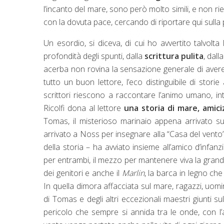
l’incanto del mare, sono però molto simili, e non ri
con la dovuta pace, cercando di riportare qui sulla
Un esordio, si diceva, di cui ho avvertito talvo
profondità degli spunti, dalla
scrittura pulita
, dall
acerba non rovina la sensazione generale di aver
tutto un buon lettore, l’eco distinguibile di stori
scrittori riescono a raccontare l’animo umano, inte
Ricolfi dona al lettore
una storia di mare, amici
Tomas, il misterioso marinaio appena arrivato sull
arrivato a Noss per insegnare alla “Casa del vento
della storia – ha avviato insieme all’amico d’infa
per entrambi, il mezzo per mantenere viva la gran
dei genitori e anche il
Marlin
, la barca in legno ch
In quella dimora affacciata sul mare, ragazzi, uomi
di Tomas e degli altri eccezionali maestri giunti su
pericolo che sempre si annida tra le onde, con 