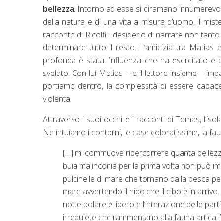
bellezza
. Intorno ad esse si diramano innumerevoli a
della natura e di una vita a misura d’uomo, il mist
racconto di Ricolfi il desiderio di narrare non tant
determinare tutto il resto. L’amicizia tra Matias
profonda è stata l’influenza che ha esercitato e
svelato. Con lui Matias – e il lettore insieme – i
portiamo dentro, la complessità di essere capace d
violenta.
Attraverso i suoi occhi e i racconti di Tomas, l’is
Ne intuiamo i contorni, le case coloratissime, la fa
[…] mi commuove ripercorrere quanta bellezza
buia malinconia per la prima volta non può im
pulcinelle di mare che tornano dalla pesca per 
mare avvertendo il nido che il cibo è in arrivo.
notte polare è libero e l’interazione delle part
irrequiete che rammentano alla fauna artica l’