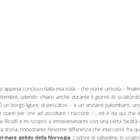
bro appena concluso dalla mia isola – che non è un’isola – final
tembre, udendo chiaro anche durante il giorno lo sciabordi
. È un borgo ligure, di pescatori – e un anziano palombaro, un
ui starei per ore ad ascoltare i racconti – , ed è da qui che 
 Ricolfi e mi scopro a immedesimarmi con una certa facilità 
la storia, nonostante l’enorme differenza che intercorre fra q
nel mare gelido della Norvegia
. L’odore di salsedine, lo sciabo