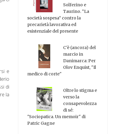
Solferino e
Taurino. “La
società sospesa” contro la
precarietà lavorativa ed
esistenziale del presente
C'è (ancora) del
marcio in
Danimarca: Per
Olov Enquist, "Il
rsi e
medico di corte"
derio
si di
Oltre lo stigma e
re la
verso la
consapevolezza
di sé:
"Sociopatica. Un memoir" di
Patric Gagne