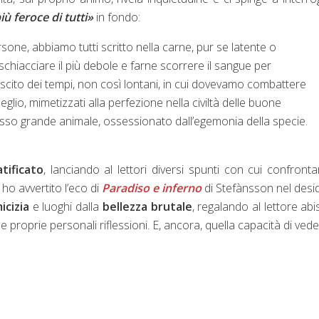
iù feroce di tutti»
in fondo:
ne, abbiamo tutti scritto nella carne, pur se latente o
 schiacciare il più debole e farne scorrere il sangue per
ascito dei tempi, non così lontani, in cui dovevamo combattere
glio, mimetizzati alla perfezione nella civiltà delle buone
tesso grande animale, ossessionato dall’egemonia della specie.
tificato
, lanciando al lettori diversi spunti con cui confronta
ho avvertito l’eco di
Paradiso e inferno
di Stefànsson nel desi
micizia
e luoghi dalla
bellezza brutale
, regalando al lettore abis
e proprie personali riflessioni. E, ancora, quella capacità di vede