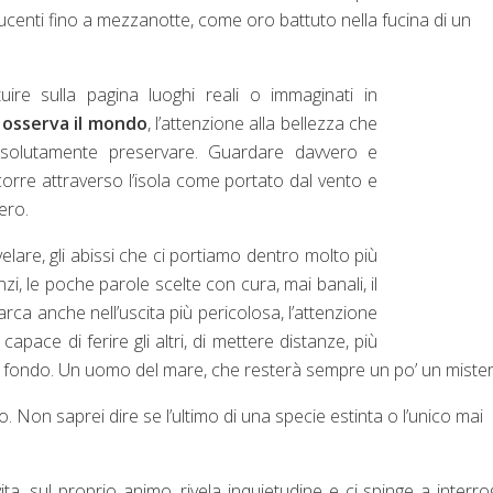
 lucenti fino a mezzanotte, come oro battuto nella fucina di un
uire sulla pagina luoghi reali o immaginati in
i osserva il mondo
, l’attenzione alla bellezza che
ssolutamente preservare. Guardare davvero e
orre attraverso l’isola come portato dal vento e
ero.
lare, gli abissi che ci portiamo dentro molto più
nzi, le poche parole scelte con cura, mai banali, il
arca anche nell’uscita più pericolosa, l’attenzione
pace di ferire gli altri, di mettere distanze, più
 in fondo. Un uomo del mare, che resterà sempre un po’ un mister
Non saprei dire se l’ultimo di una specie estinta o l’unico mai
a, sul proprio animo, rivela inquietudine e ci spinge a interro