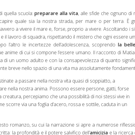
di quella scuola:
preparare alla vita
, alle sfide che ognuno di 
apire quale sia la nostra strada, per mare o per terra. È g
ero a vivere il mare e, forse, proprio a vivere. Ascoltando i si
e il lavoro di squadra, rispettando il mistero che ogni essere 
o l’altro le incertezze dell’adolescenza, scoprendo
la bell
e anime di cui si compone l’essere umano. Il racconto di Matias
ia di un uomo adulto e con la consapevolezza di quanto signific
mente breve nello spazio di una vita ma assolutamente fondament
inate a passare nella nostra vita quasi di soppiatto, a
are nella nostra anima. Possono essere persone, gatti, forse
 creatura, percepiamo che una possibilità di noi stessi vive in
me scorre via una foglia d’acero, rossa e sottile, caduta in un
esto romanzo, su cui la narrazione si apre a numerose riflessi
tta: la profondità e il potere salvifico dell’
amicizia
e la ricerca 