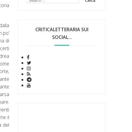
toria
dalla
CRITICALETTERARIA SUI
n po’
SOCIAL...
ma di
certi
ndrea
ome
orte,
rante
tante
parsa
mare.
menti
he il
a del