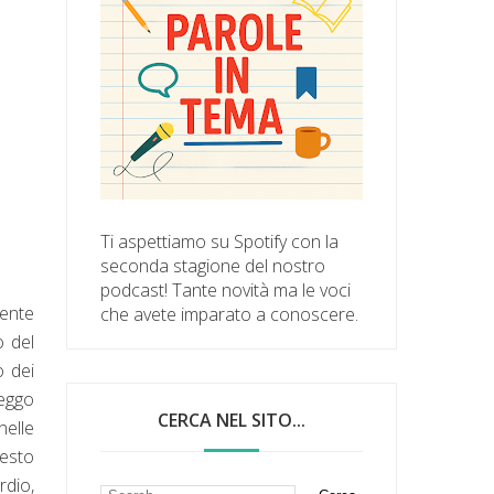
Ti aspettiamo su Spotify con la
seconda stagione del nostro
podcast! Tante novità ma le voci
mente
che avete imparato a conoscere.
o del
o dei
leggo
CERCA NEL SITO...
nelle
uesto
rdio,