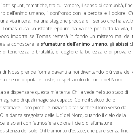
ltri spunti, tematiche, tra cui l’amore, il senso di comunità, l’in
ero dell’animo umano, il confronto con la perdita e il dolore. C’
o una vita intera, ma una stagione precisa e il senso che ha avut
 e Tomas dura un istante eppure ha valore per tutta la vita, 
 poco importa se Tomas resterà in fondo un mistero mai del 
mpara a conoscere le
sfumature dell’animo umano
, gli
abissi
ch
i tenerezza e brutalità, di cogliere la bellezza e di provare 
ola di Noss prende forma davanti a noi diventando più vera del 
una che ne popola le coste, lo spettacolo del cielo del Nord:
 sa dispensare questa mia terra. Chi la vede nel suo stato di
maginare di quali magie sia capace. Come il saluto delle
sfamare i loro piccoli e iniziano a far sentire il loro verso dal
 O la danza sregolata delle luci del Nord, quando il cielo della
icelle solari con l’atmosfera colora il cielo di sfumature
esistenza del sole. O il tramonto d’estate, che pare senza fine,