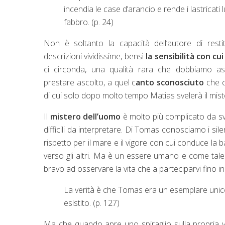
incendia le case d’arancio e rende i lastricati
fabbro. (p. 24)
Non è soltanto la capacità dell’autore di restit
descrizioni vividissime, bensì
la sensibilità con cu
ci circonda, una qualità rara che dobbiamo a
prestare ascolto, a quel c
anto sconosciuto
che c
di cui solo dopo molto tempo Matias svelerà il mist
Il
mistero dell’uomo
è molto più complicato da sve
difficili da interpretare. Di Tomas conosciamo i sile
rispetto per il mare e il vigore con cui conduce la b
verso gli altri. Ma è un essere umano e come tale ca
bravo ad osservare la vita che a parteciparvi fino
La verità è che Tomas era un esemplare unico. 
esistito. (p. 127)
Ma che quando apre uno spiraglio sulla propria vit