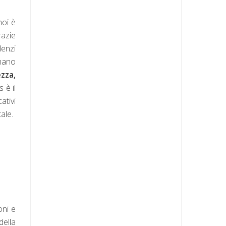
noi è
razie
lenzi
umano
ezza,
 è il
ativi
ale.
oni e
della