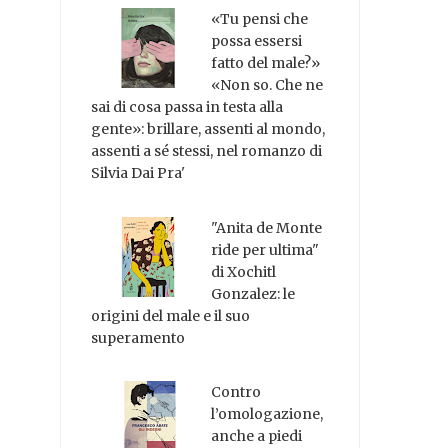
«Tu pensi che
possa essersi
fatto del male?»
«Non so. Che ne
sai di cosa passa in testa alla
gente»: brillare, assenti al mondo,
assenti a sé stessi, nel romanzo di
Silvia Dai Pra'
"Anita de Monte
ride per ultima"
di Xochitl
Gonzalez: le
origini del male e il suo
superamento
Contro
l’omologazione,
anche a piedi