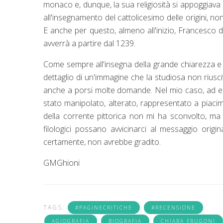
monaco e, dunque, la sua religiosità si appoggiava
all'insegnamento del cattolicesimo delle origini, n
E anche per questo, almeno all'inizio, Francesco 
avverrà a partire dal 1239.
Come sempre all'insegna della grande chiarezza e d
dettaglio di un'immagine che la studiosa non riusc
anche a porsi molte domande. Nel mio caso, ad es
stato manipolato, alterato, rappresentato a piacim
della corrente pittorica non mi ha sconvolto, ma 
filologici possano avvicinarci al messaggio origin
certamente, non avrebbe gradito.
GMGhioni
TAGS:
#PAGINECRITICHE
#RECENSIONE
AGIOGRAFIA
BIOGRAFIA
CHIARA FRUGONI