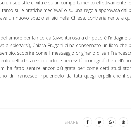
 su un suo stile di vita e su un comportamento effettivamente f
on tanto sulle pratiche medievali o su una regola approvata dal 
dava un nuovo spazio ai laici nella Chiesa, contrariamente a q
ell'amore per la ricerca (avventurosa a dir poco è l'indagine 
iva a spiegarsi), Chiara Frugoni ci ha consegnato un libro che 
empio, scoprire come il messaggio originario di san Francesc
ento dell'artista e secondo le necessità iconografiche dell'ep
mi ha fatto sentire ancor più grata per come certi studi stor
ario di Francesco, ripulendolo da tutti quegli orpelli che il s
SHARE: