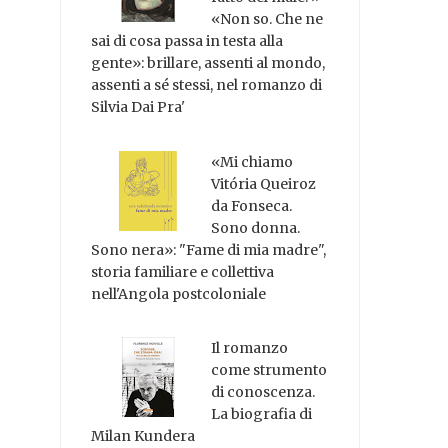
«Non so. Che ne
sai di cosa passa in testa alla
gente»: brillare, assenti al mondo,
assenti a sé stessi, nel romanzo di
Silvia Dai Pra'
«Mi chiamo
Vitória Queiroz
da Fonseca.
Sono donna.
Sono nera»: "Fame di mia madre",
storia familiare e collettiva
nell'Angola postcoloniale
Il romanzo
come strumento
di conoscenza.
La biografia di
Milan Kundera