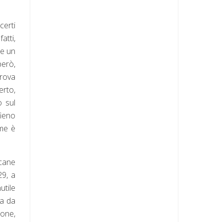
certi
atti,
ue un
erò,
prova
erto,
o sul
fieno
ome è
cane
29, a
utile
ta da
ione,