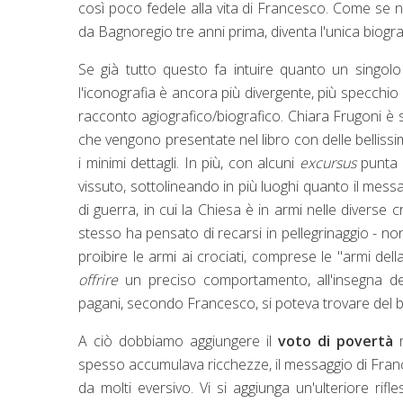
così poco fedele alla vita di Francesco. Come se 
da Bagnoregio tre anni prima, diventa l'unica biogr
Se già tutto questo fa intuire quanto un singolo 
l'iconografia è ancora più divergente, più specchio de
racconto agiografico/biografico. Chiara Frugoni è 
che vengono presentate nel libro con delle bellissi
i minimi dettagli. In più, con alcuni
excursus
punta 
vissuto, sottolineando in più luoghi quanto il mes
di guerra, in cui la Chiesa è in armi nelle divers
stesso ha pensato di recarsi in pellegrinaggio - non 
proibire le armi ai crociati, comprese le "armi del
offrire
un preciso comportamento, all'insegna della
pagani, secondo Francesco, si poteva trovare del 
A ciò dobbiamo aggiungere il
voto di povertà
r
spesso accumulava ricchezze, il messaggio di Fran
da molti eversivo. Vi si aggiunga un'ulteriore r