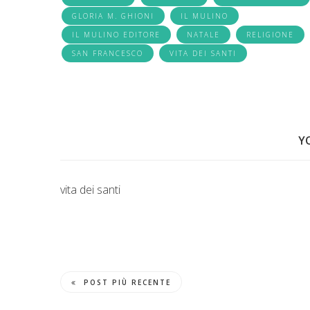
GLORIA M. GHIONI
IL MULINO
IL MULINO EDITORE
NATALE
RELIGIONE
SAN FRANCESCO
VITA DEI SANTI
Y
vita dei santi
POST PIÙ RECENTE