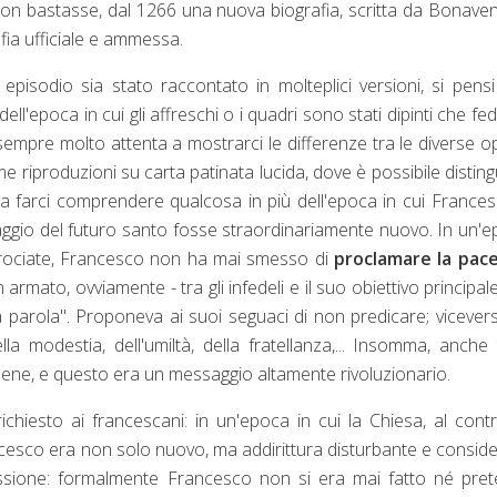
non bastasse, dal 1266 una nuova biografia, scritta da Bonave
afia ufficiale e ammessa.
episodio sia stato raccontato in molteplici versioni, si pens
ll'epoca in cui gli affreschi o i quadri sono stati dipinti che fede
sempre molto attenta a mostrarci le differenze tra le diverse o
me riproduzioni su carta patinata lucida, dove è possibile distin
a farci comprendere qualcosa in più dell'epoca in cui France
saggio del futuro santo fosse straordinariamente nuovo. In un'
e crociate, Francesco non ha mai smesso di
proclamare la pac
armato, ovviamente - tra gli infedeli e il suo obiettivo principal
la parola". Proponeva ai suoi seguaci di non predicare; vicevers
 modestia, dell'umiltà, della fratellanza,... Insomma, anche 
bene, e questo era un messaggio altamente rivoluzionario.
ichiesto ai francescani: in un'epoca in cui la Chiesa, al contr
cesco era non solo nuovo, ma addirittura disturbante e consid
iflessione: formalmente Francesco non si era mai fatto né pre