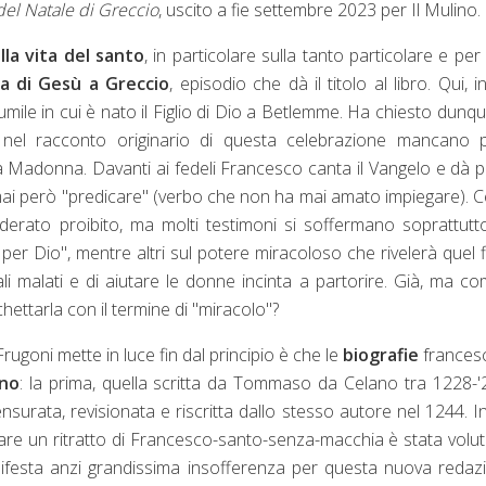
del Natale di Greccio
, uscito a fie settembre 2023 per Il Mulino.
lla vita del santo
, in particolare sulla tanto particolare e per 
ta di Gesù a Greccio
, episodio che dà il titolo al libro. Qui, inf
mile in cui è nato il Figlio di Dio a Betlemme. Ha chiesto dunq
 nel racconto originario di questa celebrazione mancano p
a Madonna. Davanti ai fedeli Francesco canta il Vangelo e dà 
mai però "predicare" (verbo che non ha mai amato impiegare). C
erato proibito, ma molti testimoni si soffermano soprattutt
e per Dio", mentre altri sul potere miracoloso che rivelerà quel 
li malati e di aiutare le donne incinta a partorire. Già, ma c
hettarla con il termine di "miracolo"?
ugoni mette in luce fin dal principio è che le
biografie
frances
ono
: la prima, quella scritta da Tommaso da Celano tra 1228-'
nsurata, revisionata e riscritta dallo stesso autore nel 1244. In
tare un ritratto di Francesco-santo-senza-macchia è stata volu
festa anzi grandissima insofferenza per questa nuova redaz