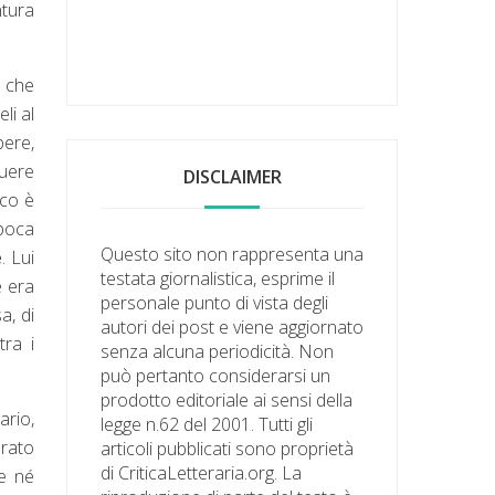
ntura
i che
li al
pere,
guere
DISCLAIMER
sco è
epoca
Questo sito non rappresenta una
e
. Lui
testata giornalistica, esprime il
e era
personale punto di vista degli
a, di
autori dei post e viene aggiornato
tra i
senza alcuna periodicità. Non
può pertanto considerarsi un
prodotto editoriale ai sensi della
ario,
legge n.62 del 2001. Tutti gli
erato
articoli pubblicati sono proprietà
di CriticaLetteraria.org. La
te né