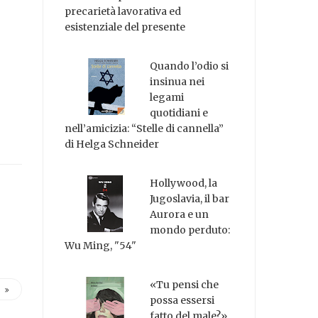
precarietà lavorativa ed
esistenziale del presente
Quando l’odio si
insinua nei
legami
quotidiani e
nell’amicizia: “Stelle di cannella”
di Helga Schneider
Hollywood, la
Jugoslavia, il bar
Aurora e un
mondo perduto:
Wu Ming, "54"
«Tu pensi che
possa essersi
fatto del male?»