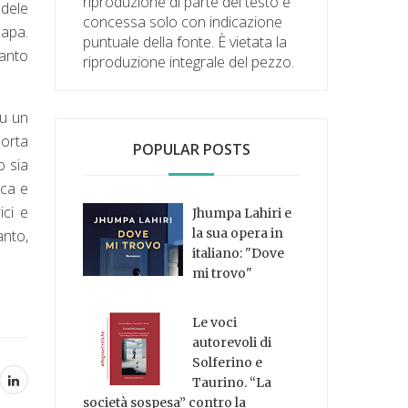
riproduzione di parte del testo è
edele
concessa solo con indicazione
papa.
puntuale della fonte. È vietata la
uanto
riproduzione integrale del pezzo.
su un
porta
POPULAR POSTS
o sia
oca e
ici e
Jhumpa Lahiri e
la sua opera in
anto,
italiano: "Dove
mi trovo"
Le voci
autorevoli di
Solferino e
Taurino. “La
società sospesa” contro la