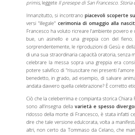
primis
, leggete
Il presepe di San Francesco. Storia 
Innanzitutto, si incontrano
piacevoli scoperte su
versi "illegale"
cerimonia di omaggio alla nasci
Francesco ha voluto ricreare l'ambiente povero e u
bue, un asinello e una greppia con del fieno;
sorprendentemente, le riproduzioni di Gesù e dell
di una sua straordinaria capacità oratoria, senza 
celebrare la messa sopra una greppia era consid
potere salvifico di "risuscitare nei presenti l'amor
benedetto, in grado, ad esempio, di salvare anima
andata davvero quella celebrazione? È corretto etic
Ciò che la celeberrima e compianta storica Chiara Fr
sono all'insegna della
varietà e spesso diverg
ridosso della morte di Francesco, è stata infatti ce
dire che tale versione edulcorata, volta a manifes
altri, non certo da Tommaso da Celano, che mani