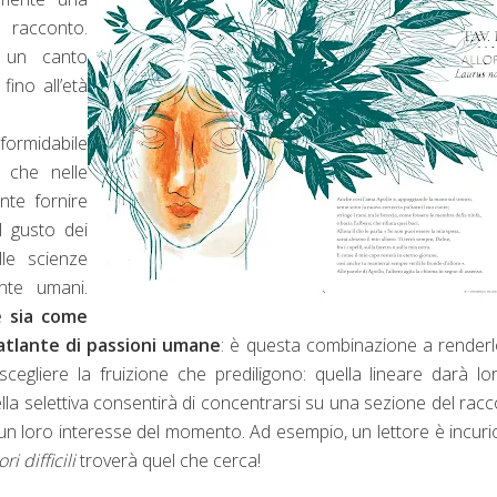
l racconto.
 un canto
fino all’età
midabile
o che nelle
nte fornire
l gusto dei
lle scienze
ente umani.
te
sia come
atlante di passioni umane
: è questa combinazione a render
scegliere la fruizione che prediligono: quella lineare darà lo
lla selettiva consentirà di concentrarsi su una sezione del rac
un loro interesse del momento. Ad esempio, un lettore è incuri
i difficili
troverà quel che cerca!