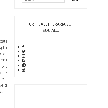
CRITICALETTERARIA SUI
SOCIAL...
ttata
glia,
to da
 dire
imora
o dei
rlo a
ve di
e.