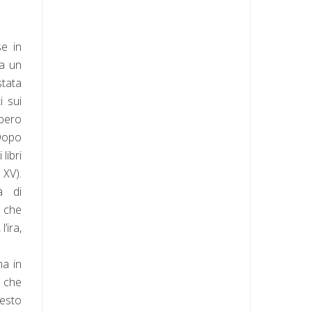
se in
 a un
tata
i sui
bbero
 Dopo
libri
l XV).
à di
 che
’ira,
ma in
i che
testo