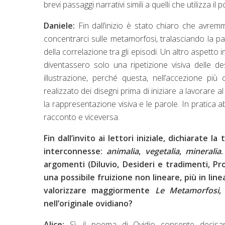
brevi passaggi narrativi simili a quelli che utilizza 
Daniele:
Fin dall’inizio è stato chiaro che avr
concentrarci sulle metamorfosi, tralasciando la p
della correlazione tra gli episodi. Un altro aspetto 
diventassero solo una ripetizione visiva delle d
illustrazione, perché questa, nell’accezione p
realizzato dei disegni prima di iniziare a lavorare
la rappresentazione visiva e le parole. In pratica 
racconto e viceversa.
Fin dall’invito ai lettori iniziale, dichiarate 
interconnesse:
animalia
,
vegetalia
,
mineralia
argomenti (Diluvio, Desideri e tradimenti, Pr
una possibile fruizione non lineare, più in li
valorizzare maggiormente
Le Metamorfosi
,
nell’originale ovidiano?
Alice:
Sì, il poema di Ovidio consente decis