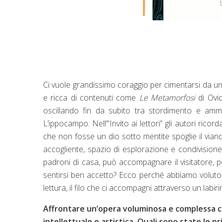
Ci vuole grandissimo coraggio per cimentarsi da un 
e ricca di contenuti come
Le Metamorfosi
di Ovid
oscillando fin da subito tra stordimento e amm
L’ippocampo. Nell’“Invito ai lettori” gli autori ric
che non fosse un dio sotto mentite spoglie il vian
accogliente, spazio di esplorazione e condivisione,
padroni di casa, può accompagnare il visitatore, p
sentirsi ben accetto? Ecco perché abbiamo voluto r
lettura, il filo che ci accompagni attraverso un labir
Affrontare un’opera voluminosa e complessa c
intellettuale e artistica. Quali sono state le pri