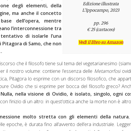
Edizione illustrata
ione degli elementi, della
L'Ippocampo, 2023
gine, ma anche il concetto
base dell’opera, mentre
pp. 296
neano l’interconnessione tra
€ 25 (cartaceo)
tentativo di isolarle l’una
Vedi il libro su Amazon
i Pitagora di Samo, che non
…
discorso che il filosofo tiene sul tema del vegetarianesimo (siam
per il nostro volume: contiene l’essenza delle
Metamorfosi
ovid
ca, Pitagora lo esprime con un discorso filosofico, che appar
ppure Ovidio che si esprime per bocca del filosofo greco? Anc
.
Nulla, nella visione di Ovidio, è isolato, singolo, ogni c
con l’inizio di un altro: in quest’ottica anche la morte non è altr
nessione molto stretta con gli elementi della natura
le epoche, è durata fino all’avvento dell’era industriale. Legge