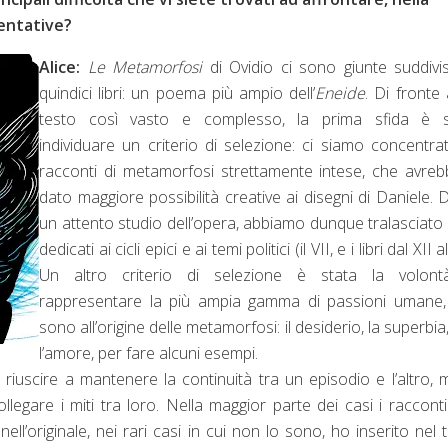
sentative?
Alice:
Le Metamorfosi
di Ovidio ci sono giunte suddivi
quindici libri: un poema più ampio dell’
Eneide
. Di fronte
testo così vasto e complesso, la prima sfida è s
individuare un criterio di selezione: ci siamo concentrat
racconti di metamorfosi strettamente intese, che avre
dato maggiore possibilità creative ai disegni di Daniele.
un attento studio dell’opera, abbiamo dunque tralasciato i 
dedicati ai cicli epici e ai temi politici (il VII, e i libri dal XII a
Un altro criterio di selezione è stata la volont
rappresentare la più ampia gamma di passioni umane,
sono all’origine delle metamorfosi: il desiderio, la superbia, l
l’amore, per fare alcuni esempi.
riuscire a mantenere la continuità tra un episodio e l’altro, 
llegare i miti tra loro. Nella maggior parte dei casi i raccont
’originale, nei rari casi in cui non lo sono, ho inserito nel 