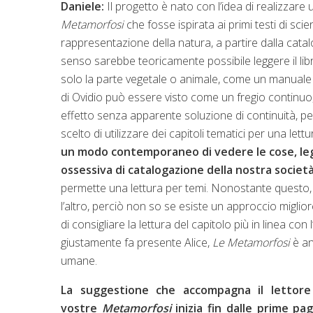
Daniele:
Il progetto è nato con l’idea di realizzar
Metamorfosi
che fosse ispirata ai primi testi di scie
rappresentazione della natura, a partire dalla cata
senso sarebbe teoricamente possibile leggere il l
solo la parte vegetale o animale, come un manuale sc
di Ovidio può essere visto come un fregio continuo
effetto senza apparente soluzione di continuità, p
scelto di utilizzare dei capitoli tematici per una lettu
un modo contemporaneo di vedere le cose, leg
ossessiva di catalogazione della nostra societ
permette una lettura per temi. Nonostante questo, i
l’altro, perciò non so se esiste un approccio migliore
di consigliare la lettura del capitolo più in linea co
giustamente fa presente Alice,
Le Metamorfosi
è an
umane.
La suggestione che accompagna il lettore 
vostre
Metamorfosi
inizia fin dalle prime pa