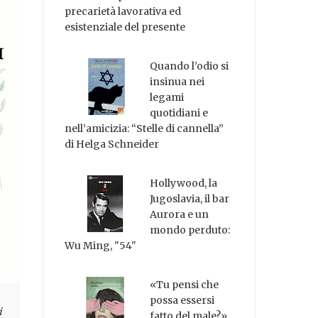
precarietà lavorativa ed
esistenziale del presente
Quando l’odio si
insinua nei
legami
quotidiani e
nell’amicizia: “Stelle di cannella”
di Helga Schneider
Hollywood, la
Jugoslavia, il bar
Aurora e un
mondo perduto:
Wu Ming, "54"
«Tu pensi che
possa essersi
i
fatto del male?»