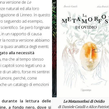
e una versione de
Le
nze naturali ed alla loro
logazione di Linneo. In questo
ibro seguendo ad esempio,
ientifico. Se però l’originale
, in un rapporto di causa
er la nostra versione abbiamo
ra quasi analitica degli eventi;
ato alla necessità
à
, ma che al tempo stesso
 capitoli sono legati uno a
 di un altro, forse mi sentirei
n l’umore, perché, come
che un catalogo di emozioni
durante la lettura delle
Le Metamorfosi di Ovidio
gine, a fondo nero, dove si
di Daniele Catalli e Alice Patriot