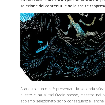
selezione dei contenuti e nelle scelte rappre
A questo punto si è presentata la seconda sfida: 
questo ci ha aiutati Ovidio stesso, maestro nel co
abbiamo selezionato sono consequenziali anche nell