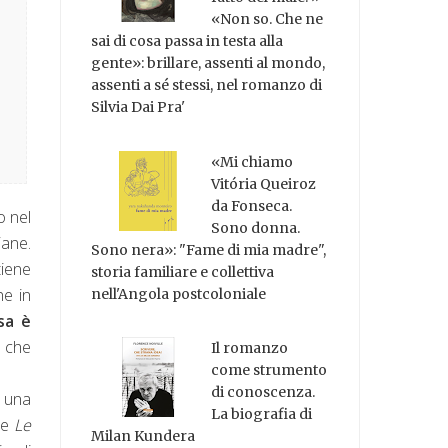
«Non so. Che ne
sai di cosa passa in testa alla
gente»: brillare, assenti al mondo,
assenti a sé stessi, nel romanzo di
Silvia Dai Pra'
«Mi chiamo
Vitória Queiroz
da Fonseca.
o nel
Sono donna.
iane.
Sono nera»: "Fame di mia madre",
tiene
storia familiare e collettiva
he in
nell'Angola postcoloniale
osa è
o che
Il romanzo
come strumento
di conoscenza.
, una
La biografia di
re
Le
Milan Kundera