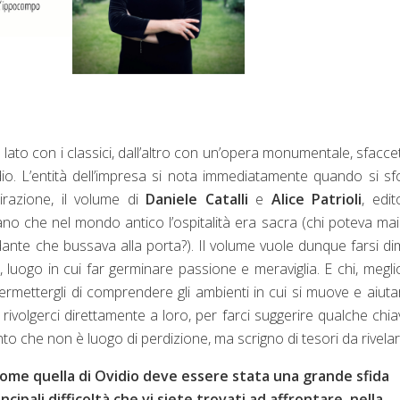
lato con i classici, dall’altro con un’opera monumentale, sfacce
io. L’entità dell’impresa si nota immediatamente quando si sfo
irazione, il volume di
Daniele Catalli
e
Alice Patrioli
, edi
ordano che nel mondo antico l’ospitalità era sacra (chi poteva mai
dante che bussava alla porta?). Il volume vuole dunque farsi d
 luogo in cui far germinare passione e meraviglia. E chi, megli
ermettergli di comprendere gli ambienti in cui si muove e aiuta
ivolgerci direttamente a loro, per farci suggerire qualche chia
into che non è luogo di perdizione, ma scrigno di tesori da rivelar
ome quella di Ovidio deve essere stata una grande sfida
ncipali difficoltà che vi siete trovati ad affrontare, nella