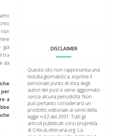
evamo
conto
i non
rmine
o già
DISCLAIMER
i tra
re da
Questo sito non rappresenta una
testata giornalistica, esprime il
personale punto di vista degli
tiche
autori dei post e viene aggiornato
 per
senza alcuna periodicità. Non
re a
può pertanto considerarsi un
ebbe
prodotto editoriale ai sensi della
nche
legge n.62 del 2001. Tutti gli
articoli pubblicati sono proprietà
di CriticaLetteraria.org. La