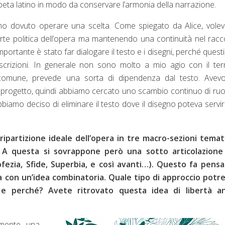
il poeta latino in modo da conservare l’armonia della narrazione.
emmo dovuto operare una scelta. Come spiegato da Alice, vol
arte politica dell’opera ma mantenendo una continuità nel rac
importante è stato far dialogare il testo e i disegni, perché quest
escrizioni. In generale non sono molto a mio agio con il te
iù comune, prevede una sorta di dipendenza dal testo. Avev
 al progetto, quindi abbiamo cercato uno scambio continuo di ruol
abbiamo deciso di eliminare il testo dove il disegno poteva servi
la tripartizione ideale dell’opera in tre macro-sezioni tema
. A questa si sovrappone però una sotto articolazione
ofezia, Sfide, Superbia, e così avanti…). Questo fa pensa
nea con un’idea combinatoria. Quale tipo di approccio potr
 e perché? Avete ritrovato questa idea di libertà a
amente una