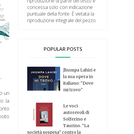
riproduzione di parte del testo è
concessa solo con indicazione
puntuale della fonte. È vietata la
riproduzione integrale del pezzo.
POPULAR POSTS
Jhumpa Lahiri e
la sua opera in
italiano: "Dove
mi trovo"
lo un
ro la
Le voci
conto
autorevoli di
osito
Solferino e
Taurino. “La
società sospesa” contro la