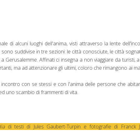
e di alcuni luoghi dell'anima, visti attraverso la lente dell'inc
sono suddivise in tre sezioni: le città conosciute, le città sognat
o a Gerusalemme. Affinati ci insegna a non viaggiare da turisti, 
anti, ma ad attenzionare gli ultimi, coloro che rimangono ai ma
un incontro con se stessi e con l'anima delle persone che abita
 ed uno scambio di frammenti di vita.
ia
di testi di Jules Gaubert-Turpin e fotografie di Franck 