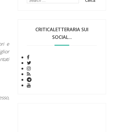
CRITICALETTERARIA SUI
SOCIAL...
ori e
glior
ntati
esso,