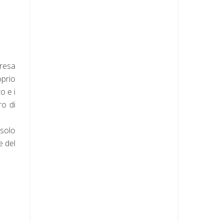
presa
oprio
o e i
ro di
 solo
e del