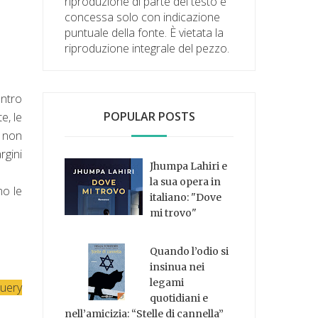
riproduzione di parte del testo è
concessa solo con indicazione
puntuale della fonte. È vietata la
riproduzione integrale del pezzo.
ontro
POPULAR POSTS
e, le
a non
rgini
Jhumpa Lahiri e
la sua opera in
no le
italiano: "Dove
mi trovo"
Quando l’odio si
insinua nei
legami
Juery
quotidiani e
nell’amicizia: “Stelle di cannella”