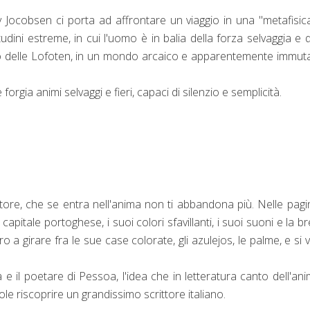
 Jocobsen ci porta ad affrontare un viaggio in una "metafisic
udini estreme, in cui l'uomo è in balia della forza selvaggia e 
go delle Lofoten, in un mondo arcaico e apparentemente immuta
forgia animi selvaggi e fieri, capaci di silenzio e semplicità.
ore, che se entra nell'anima non ti abbandona più. Nelle pagi
capitale portoghese, i suoi colori sfavillanti, i suoi suoni e la b
o a girare fra le sue case colorate, gli azulejos, le palme, e si 
 e il poetare di Pessoa, l'idea che in letteratura canto dell'an
e riscoprire un grandissimo scrittore italiano.