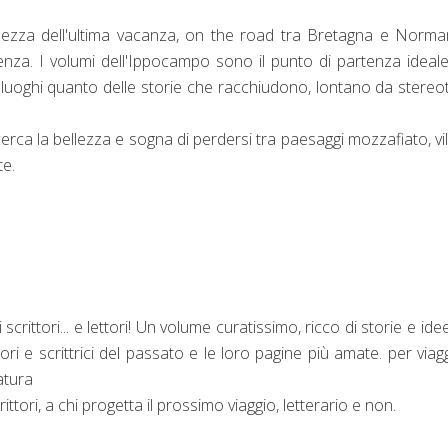
ellezza dell'ultima vacanza, on the road tra Bretagna e Norma
enza. I volumi dell'Ippocampo sono il punto di partenza ideal
 luoghi quanto delle storie che racchiudono, lontano da stereot
 cerca la bellezza e sogna di perdersi tra paesaggi mozzafiato, vil
te.
 scrittori... e lettori! Un volume curatissimo, ricco di storie e ide
ori e scrittrici del passato e le loro pagine più amate. per viag
atura
rittori, a chi progetta il prossimo viaggio, letterario e non.