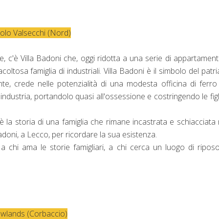
olo Valsecchi (Nord)
e, c'è Villa Badoni che, oggi ridotta a una serie di appartamenti
oltosa famiglia di industriali. Villa Badoni è il simbolo del patri
e, crede nelle potenzialità di una modesta officina di ferro
ndustria, portandolo quasi all'ossessione e costringendo le figl
.
è la storia di una famiglia che rimane incastrata e schiacciata 
 Badoni, a Lecco, per ricordare la sua esistenza.
, a chi ama le storie famigliari, a chi cerca un luogo di ripo
Rowlands (Corbaccio)