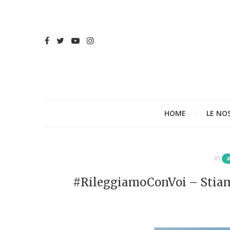
HOME
LE NO
in
#RileggiamoConVoi – Stiam