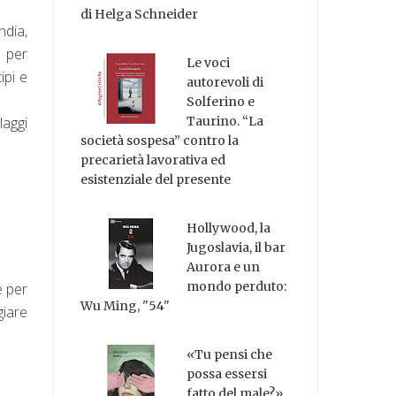
di Helga Schneider
ndia,
e per
Le voci
ipi e
autorevoli di
Solferino e
laggi
Taurino. “La
società sospesa” contro la
precarietà lavorativa ed
esistenziale del presente
Hollywood, la
Jugoslavia, il bar
Aurora e un
mondo perduto:
e per
Wu Ming, "54"
giare
«Tu pensi che
possa essersi
fatto del male?»