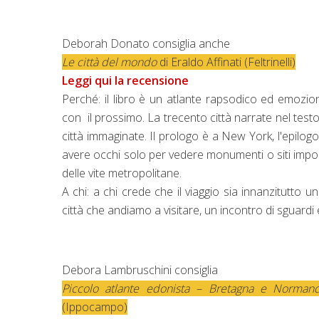
Deborah Donato consiglia anche
Le città del mondo
di Eraldo Affinati (Feltrinelli)
Leggi qui la recensione
Perché: il libro è un atlante rapsodico ed emozional
con il prossimo. La trecento città narrate nel testo 
città immaginate. Il prologo è a New York, l'epilog
avere occhi solo per vedere monumenti o siti import
delle vite metropolitane.
A chi: a chi crede che il viaggio sia innanzitutto 
città che andiamo a visitare, un incontro di sguardi
Debora Lambruschini consiglia
Piccolo atlante edonista – Bretagna e Normand
(Ippocampo)