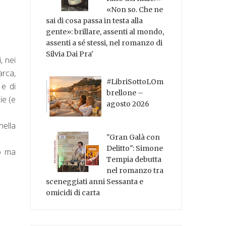
«Non so. Che ne
sai di cosa passa in testa alla
gente»: brillare, assenti al mondo,
assenti a sé stessi, nel romanzo di
Silvia Dai Pra'
, nei
arca,
#LibriSottoLOm
 e di
brellone –
ie (e
agosto 2026
nella
"Gran Galà con
Delitto": Simone
so ma
Tempia debutta
nel romanzo tra
sceneggiati anni Sessanta e
omicidi di carta