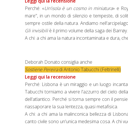
Leggi qui la recensione
Perché: «
Un'isola è un cosmo in miniatura
» e Roy
mare", in un mondo di silenzio e tempeste, di solit
sempre ostile della natura. Andiamo nell'arcipela
Gli invisibili
è il primo volume della saga dei Barrøy.
A chi: a chi ama la natura incontaminata e dura, che 
Deborah Donato consiglia anche
Sostiene Pereira
di Antonio Tabucchi (Feltrinelli)
Leggi qui la recensione
Perché: Lisbona è un miraggio e un luogo incantat
Tabucchi torniamo a vivere l'azzurro del cielo della 
dell'atlantico. Perché si torna sempre con il pensier
riassaporare la sua lentezza, quasi metafisica.
A chi: a chi ama la malinconica bellezza di Lisbona
canto civile sono un'unica medesima cosa. A chi vuol