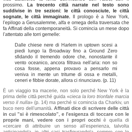
prossimo.
La trecento città narrate nel
testo sono
suddivise in tre sezioni: le città conosciute, le città
sognate, le città immaginate.
Il prologo è a New York,
l'epilogo a Gerusalemme, alfa e omega della traversata che
fa Affinati della contemporaneità. Si comincia un mese dopo
l'attentato alle torri gemelle:
Dalle chiese nere di Harlem in uptown scesi a
piedi lungo la Broadway fino a Ground Zero
sfidando il tremendo odore che, nonostante il
vento oceanico, ancora filtrava nell'aria: non so
cosa fosse, appena provavo a pensarlo mi
veniva in mente un tritume di ossa e metalli,
ceneri e fibbie dorate, allora ci rinunciavo. (p. 11)
È un viaggio tra macerie, non solo perché New York è la
prima delle città perché guida «
cieca la loro trionfale marcia
verso il nulla
» (p. 14) ma perché si comincia da Charkiv, un
buco nero dell'umanità.
Affinati dice di scrivere delle città
in cui "si è rimescolato", e l'esigenza di toccare con le
proprie mani, vedere con i propri occhi
è quella di
«cercare di attribuire un senso all'esperienza, talvolta
anticipandola, in altri casi trasfigurandola, sempre con le