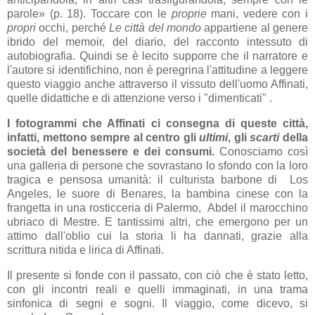
parole» (p. 18). Toccare con le
proprie
mani, vedere con i
propri
occhi, perché
Le città del mondo
appartiene al genere
ibrido del memoir, del diario, del racconto intessuto di
autobiografia. Quindi se è lecito supporre che il narratore e
l'autore si identifichino, non è peregrina l'attitudine a leggere
questo viaggio anche attraverso il vissuto dell'uomo Affinati,
quelle didattiche e di attenzione verso i "dimenticati" .
I fotogrammi che Affinati ci consegna di queste città,
infatti, mettono sempre al centro gli
ultimi
, gli
scarti
della
società del benessere e dei consumi.
Conosciamo così
una galleria di persone che sovrastano lo sfondo con la loro
tragica e pensosa umanità: il culturista barbone di Los
Angeles, le suore di Benares, la bambina cinese con la
frangetta in una rosticceria di Palermo, Abdel il marocchino
ubriaco di Mestre. E tantissimi altri, che emergono per un
attimo dall'oblio cui la storia li ha dannati, grazie alla
scrittura nitida e lirica di Affinati.
Il presente si fonde con il passato, con ciò che è stato letto,
con gli incontri reali e quelli immaginati, in una trama
sinfonica di segni e sogni. Il viaggio, come dicevo, si