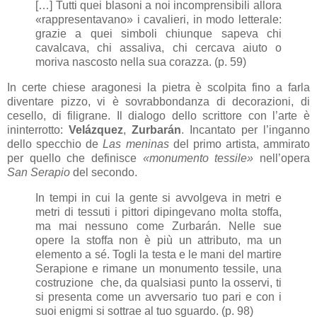
[…] Tutti quei blasoni a noi incomprensibili allora
«rappresentavano» i cavalieri, in modo letterale:
grazie a quei simboli chiunque sapeva chi
cavalcava, chi assaliva, chi cercava aiuto o
moriva nascosto nella sua corazza. (p. 59)
In certe chiese aragonesi la pietra è scolpita fino a farla
diventare pizzo, vi è sovrabbondanza di decorazioni, di
cesello, di filigrane. Il dialogo dello scrittore con l’arte è
ininterrotto:
Velázquez
,
Zurbarán
. Incantato per l’inganno
dello specchio de
Las meninas
del primo artista, ammirato
per quello che definisce
«monumento tessile»
nell’opera
San Serapio
del secondo.
In tempi in cui la gente si avvolgeva in metri e
metri di tessuti i pittori dipingevano molta stoffa,
ma mai nessuno come Zurbarán. Nelle sue
opere la stoffa non è più un attributo, ma un
elemento a sé. Togli la testa e le mani del martire
Serapione e rimane un monumento tessile, una
costruzione che, da qualsiasi punto la osservi, ti
si presenta come un avversario tuo pari e con i
suoi enigmi si sottrae al tuo sguardo. (p. 98)