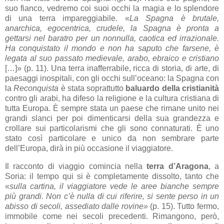
suo fianco, vedremo coi suoi occhi la magia e lo splendore
di una terra impareggiabile. «
La Spagna è brutale,
anarchica, egocentrica, crudele, la Spagna è pronta a
gettarsi nel baratro per un nonnulla, caotica ed irrazionale.
Ha conquistato il mondo e non ha saputo che farsene, è
legata al suo passato medievale, arabo, ebraico e cristiano
[…]» (p. 11). Una terra inafferrabile, ricca di storia, di arte, di
paesaggi inospitali, con gli occhi sull’oceano: la Spagna con
la
Reconquista
è stata soprattutto
baluardo della cristianità
contro gli arabi, ha difeso la religione e la cultura cristiana di
tutta Europa. È sempre stata un paese che rimane unito nei
grandi slanci per poi dimenticarsi della sua grandezza e
crollare sui particolarismi che gli sono connaturati. È uno
stato così particolare e unico da non sembrare parte
dell’Europa, dirà in più occasione il viaggiatore.
Il racconto di viaggio comincia nella
terra d’Aragona
, a
Soria: il tempo qui si è completamente dissolto, tanto che
«
sulla cartina, il viaggiatore vede le aree bianche sempre
più grandi. Non c’è nulla di cui riferire, si sente perso in un
abisso di secoli, assediato dalle rovine»
(p. 15). Tutto fermo,
immobile come nei secoli precedenti. Rimangono, però,