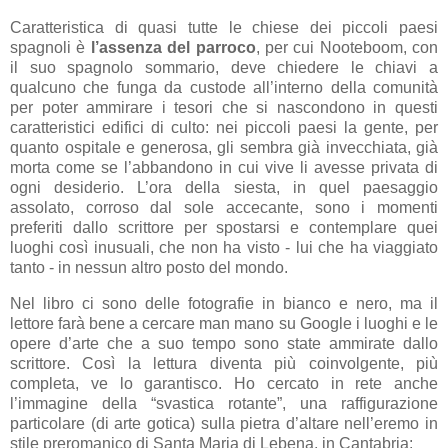
Caratteristica di quasi tutte le chiese dei piccoli paesi
spagnoli è
l’assenza del parroco
, per cui Nooteboom, con
il suo spagnolo sommario, deve chiedere le chiavi a
qualcuno che funga da custode all’interno della comunità
per poter ammirare i tesori che si nascondono in questi
caratteristici edifici di culto: nei piccoli paesi la gente, per
quanto ospitale e generosa, gli sembra già invecchiata, già
morta come se l’abbandono in cui vive li avesse privata di
ogni desiderio. L’ora della siesta, in quel paesaggio
assolato, corroso dal sole accecante, sono i momenti
preferiti dallo scrittore per spostarsi e contemplare quei
luoghi così inusuali, che non ha visto - lui che ha viaggiato
tanto - in nessun altro posto del mondo.
Nel libro ci sono delle fotografie in bianco e nero, ma il
lettore farà bene a cercare man mano su Google i luoghi e le
opere d’arte che a suo tempo sono state ammirate dallo
scrittore. Così la lettura diventa più coinvolgente, più
completa, ve lo garantisco. Ho cercato in rete anche
l’immagine della “svastica rotante”, una raffigurazione
particolare (di arte gotica) sulla pietra d’altare nell’eremo in
stile preromanico di Santa Maria di Lebena, in Cantabria: