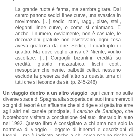
La grande ruota è ferma, ma sembra girare. Dal
centro partono sedici linee curve, una svastica in
movimento. […] sedici rami, raggi, piste, steli,
eleganti linee curve, o come si chiamano. E
anche il numero, ovviamente, non è casuale, le
decorazioni gratuite non esistevano, ogni cosa
aveva qualcosa da dire. Sedici, il quadruplo di
quattro. Ma dove voglio arrivare? Niente, voglio
ascoltare. […] Gorgoglìi bizantini, eredità su
eredità, giubilo mozarabico, fischi copti,
mesopotamiche nenie, balbettìi celtici, nessuno
esclude la presenza dell’altro su questa terra di
tutti che si feconda da sé. (p. 245-246)
Un viaggio dentro a un altro viaggio
: ogni cammino sulle
diverse strade di Spagna alla scoperta dei suoi innumerevoli
scrigni di tesori è un affluente che si dirige e si getta insieme
agli altri nel canale principale, il
camino de Santiago
, che
Nooteboom visiterà a conclusione del suo itinerario in auto
nel 1992. Questo libro è consigliato a chi ama non solo la
narrativa di viaggio - leggere di itinerari e descrizioni di
luoghi -, ma è indicato anche a chi cerca pagine ricche di