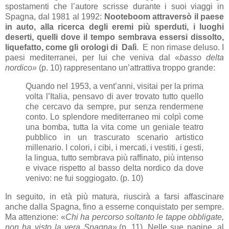
spostamenti che l’autore scrisse durante i suoi viaggi in
Spagna, dal 1981 al 1992:
Nooteboom attraversò il paese
in auto, alla ricerca degli eremi più sperduti, i luoghi
deserti, quelli dove il tempo sembrava essersi dissolto,
liquefatto, come gli orologi di Dalì
. E non rimase deluso. I
paesi mediterranei, per lui che veniva dal «
basso delta
nordico»
(p. 10) rappresentano un’attrattiva troppo grande:
Quando nel 1953, a vent’anni, visitai per la prima
volta l’Italia, pensavo di aver trovato tutto quello
che cercavo da sempre, pur senza rendermene
conto. Lo splendore mediterraneo mi colpì come
una bomba, tutta la vita come un geniale teatro
pubblico in un trascurato scenario artistico
millenario. I colori, i cibi, i mercati, i vestiti, i gesti,
la lingua, tutto sembrava più raffinato, più intenso
e vivace rispetto al basso delta nordico da dove
venivo: ne fui soggiogato. (p. 10)
In seguito, in età più matura, riuscirà a farsi affascinare
anche dalla Spagna, fino a esserne conquistato per sempre.
Ma attenzione: «
Chi ha percorso soltanto le tappe obbligate,
non ha visto la vera Spagna».
(p. 11). Nelle sue pagine, al