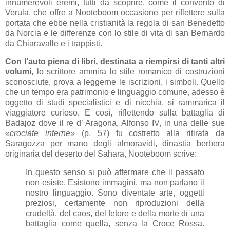
innumerevoli eremi, tutti da scoprire, come il convento di
Verula, che offre a Nooteboom occasione per riflettere sulla
portata che ebbe nella cristianità la regola di san Benedetto
da Norcia e le differenze con lo stile di vita di san Bernardo
da Chiaravalle e i trappisti.
Con l’auto piena di libri, destinata a riempirsi di tanti altri
volumi,
lo scrittore ammira lo stile romanico di costruzioni
sconosciute, prova a leggerne le iscrizioni, i simboli. Quello
che un tempo era patrimonio e linguaggio comune, adesso è
oggetto di studi specialistici e di nicchia, si rammarica il
viaggiatore curioso. E così, riflettendo sulla battaglia di
Badajoz dove il re d’ Aragona, Alfonso IV, in una delle sue
«
crociate interne
» (p. 57) fu costretto alla ritirata da
Saragozza per mano degli almoravidi, dinastia berbera
originaria del deserto del Sahara, Nooteboom scrive:
In questo senso si può affermare che il passato
non esiste. Esistono immagini, ma non parlano il
nostro linguaggio. Sono diventate arte, oggetti
preziosi, certamente non riproduzioni della
crudeltà, del caos, del fetore e della morte di una
battaglia come quella, senza la Croce Rossa.