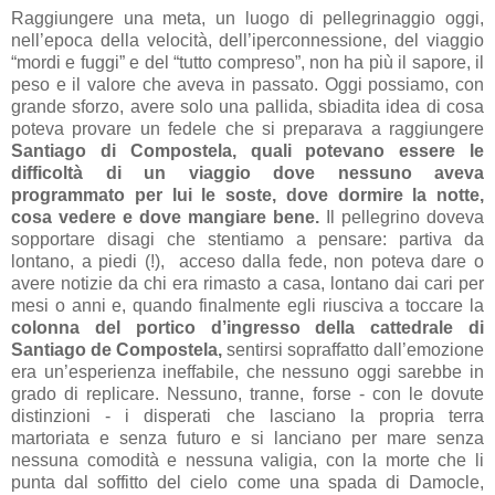
Raggiungere una meta, un luogo di pellegrinaggio oggi,
nell’epoca della velocità, dell’iperconnessione, del viaggio
“mordi e fuggi” e del “tutto compreso”, non ha più il sapore, il
peso e il valore che aveva in passato. Oggi possiamo, con
grande sforzo, avere solo una pallida, sbiadita idea di cosa
poteva provare un fedele che si preparava a raggiungere
Santiago di Compostela, quali potevano essere le
difficoltà di un viaggio dove nessuno aveva
programmato per lui le soste, dove dormire la notte,
cosa vedere e dove mangiare bene.
Il pellegrino doveva
sopportare disagi che stentiamo a pensare: partiva da
lontano, a piedi (!), acceso dalla fede, non poteva dare o
avere notizie da chi era rimasto a casa, lontano dai cari per
mesi o anni e, quando finalmente egli riusciva a toccare la
colonna del portico d’ingresso della cattedrale di
Santiago de Compostela,
sentirsi sopraffatto dall’emozione
era un’esperienza ineffabile, che nessuno oggi sarebbe in
grado di replicare. Nessuno, tranne, forse - con le dovute
distinzioni - i disperati che lasciano la propria terra
martoriata e senza futuro e si lanciano per mare senza
nessuna comodità e nessuna valigia, con la morte che li
punta dal soffitto del cielo come una spada di Damocle,