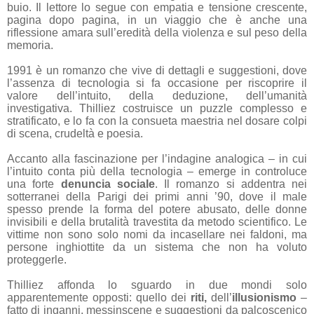
buio. Il lettore lo segue con empatia e tensione crescente,
pagina dopo pagina, in un viaggio che è anche una
riflessione amara sull’eredità della violenza e sul peso della
memoria.
1991 è un romanzo che vive di dettagli e suggestioni, dove
l’assenza di tecnologia si fa occasione per riscoprire il
valore dell’intuito, della deduzione, dell’umanità
investigativa. Thilliez costruisce un puzzle complesso e
stratificato, e lo fa con la consueta maestria nel dosare colpi
di scena, crudeltà e poesia.
Accanto alla fascinazione per l’indagine analogica – in cui
l’intuito conta più della tecnologia – emerge in controluce
una forte
denuncia sociale
. Il romanzo si addentra nei
sotterranei della Parigi dei primi anni ’90, dove il male
spesso prende la forma del potere abusato, delle donne
invisibili e della brutalità travestita da metodo scientifico. Le
vittime non sono solo nomi da incasellare nei faldoni, ma
persone inghiottite da un sistema che non ha voluto
proteggerle.
Thilliez affonda lo sguardo in due mondi solo
apparentemente opposti: quello dei
riti,
dell’
illusionismo
–
fatto di inganni, messinscene e suggestioni da palcoscenico