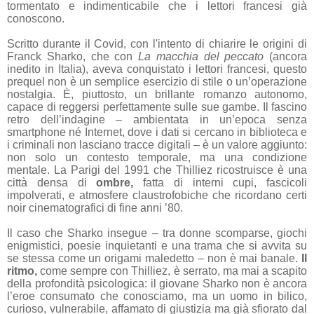
tormentato e indimenticabile che i lettori francesi già
conoscono.
Scritto durante il Covid, con l'intento di chiarire le origini di
Franck Sharko, che con
La macchia del peccato
(ancora
inedito in Italia), aveva conquistato i lettori francesi, questo
prequel non è un semplice esercizio di stile o un’operazione
nostalgia. È, piuttosto, un brillante romanzo autonomo,
capace di reggersi perfettamente sulle sue gambe. Il fascino
retro dell’indagine – ambientata in un’epoca senza
smartphone né Internet, dove i dati si cercano in biblioteca e
i criminali non lasciano tracce digitali – è un valore aggiunto:
non solo un contesto temporale, ma una condizione
mentale. La Parigi del 1991 che Thilliez ricostruisce è una
città densa di
ombre,
fatta di interni cupi, fascicoli
impolverati, e atmosfere claustrofobiche che ricordano certi
noir cinematografici di fine anni ’80.
Il caso che Sharko insegue – tra donne scomparse, giochi
enigmistici, poesie inquietanti e una trama che si avvita su
se stessa come un origami maledetto – non è mai banale.
Il
ritmo,
come sempre con Thilliez, è serrato, ma mai a scapito
della profondità psicologica: il giovane Sharko non è ancora
l’eroe consumato che conosciamo, ma un uomo in bilico,
curioso, vulnerabile, affamato di giustizia ma già sfiorato dal