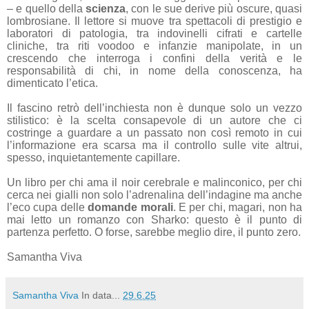
– e quello della
scienza
, con le sue derive più oscure, quasi
lombrosiane. Il lettore si muove tra spettacoli di prestigio e
laboratori di patologia, tra indovinelli cifrati e cartelle
cliniche, tra riti voodoo e infanzie manipolate, in un
crescendo che interroga i confini della verità e le
responsabilità di chi, in nome della conoscenza, ha
dimenticato l’etica.
Il fascino retrò dell’inchiesta non è dunque solo un vezzo
stilistico: è la scelta consapevole di un autore che ci
costringe a guardare a un passato non così remoto in cui
l’informazione era scarsa ma il controllo sulle vite altrui,
spesso, inquietantemente capillare.
Un libro per chi ama il noir cerebrale e malinconico, per chi
cerca nei gialli non solo l’adrenalina dell’indagine ma anche
l’eco cupa delle
domande morali
. E per chi, magari, non ha
mai letto un romanzo con Sharko: questo è il punto di
partenza perfetto. O forse, sarebbe meglio dire, il punto zero.
Samantha Viva
Samantha Viva
In data...
29.6.25