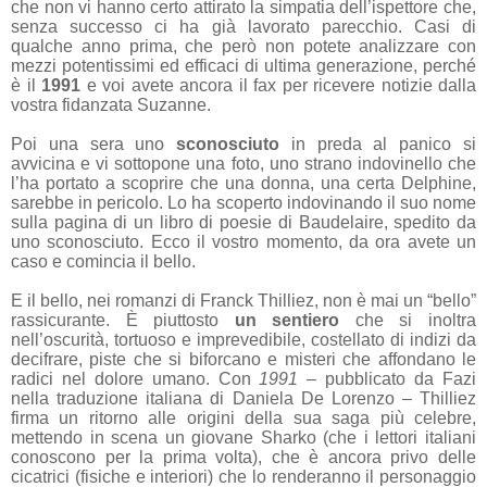
che non vi hanno certo attirato la simpatia dell’ispettore che,
senza successo ci ha già lavorato parecchio. Casi di
qualche anno prima, che però non potete analizzare con
mezzi potentissimi ed efficaci di ultima generazione, perché
è il
1991
e voi avete ancora il fax per ricevere notizie dalla
vostra fidanzata Suzanne.
Poi una sera uno
sconosciuto
in preda al panico si
avvicina e vi sottopone una foto, uno strano indovinello che
l’ha portato a scoprire che una donna, una certa Delphine,
sarebbe in pericolo. Lo ha scoperto indovinando il suo nome
sulla pagina di un libro di poesie di Baudelaire, spedito da
uno sconosciuto. Ecco il vostro momento, da ora avete un
caso e comincia il bello.
E il bello, nei romanzi di Franck Thilliez, non è mai un “bello”
rassicurante. È piuttosto
un sentiero
che si inoltra
nell’oscurità, tortuoso e imprevedibile, costellato di indizi da
decifrare, piste che si biforcano e misteri che affondano le
radici nel dolore umano. Con
1991
– pubblicato da Fazi
nella traduzione italiana di Daniela De Lorenzo – Thilliez
firma un ritorno alle origini della sua saga più celebre,
mettendo in scena un giovane Sharko (che i lettori italiani
conoscono per la prima volta), che è ancora privo delle
cicatrici (fisiche e interiori) che lo renderanno il personaggio