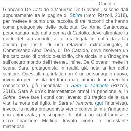
Carlotto,
Giancarlo De Cataldo e Maurizio De Giovanni, si sono dati
appuntamento tra le pagine di
Sbirre
(Nero Rizzoli, 2018),
per mettere a punto una raccolta di tre racconti che hanno
come protagoniste delle poliziotte. Se Anna Santarossa,
personaggio nato dalla penna di Carlotto, deve affrontare la
morte del suo amante, a cui era legata in realtà da affari
ancora più loschi di una relazione extraconiugale, il
Commissario Alba Doria, di De Cataldo, deve risolvere un
intricato caso di omicidio-suicidio, che sfocia in un'indagine
sull'oscuro mondo dell'internet. Infine, De Giovanni mette in
scena Sara, protagonista in realtà già nota ai fan dello
scrittore. Quest'ultima, infatti, non è un personaggio nuovo,
inventato per l'uscita del libro, ma il ritorno di una vecchia
conoscenza, già incontrata in
Sara al tramonto
(Rizzoli,
2018). Sara è un'ex intercettatrice ormai in pensione e, in
Sbirre
, deve fare i conti con l'evento più tragico della sua
vita: la morte del figlio. In
Sara al tramonto
(
qui
l'intervista),
invece, la nostra protagonista viene coinvolta in un'indagine
non autorizzata, per scoprire chi abbia ucciso il famoso e
ricco finanziere Molfino, trovato morto in circostante
misteriose.