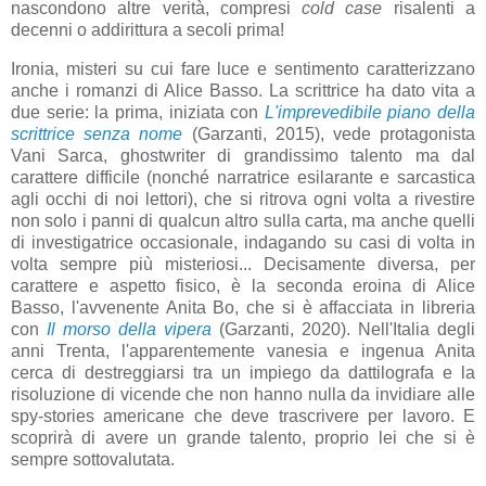
nascondono altre verità, compresi
cold case
risalenti a
decenni o addirittura a secoli prima!
Ironia, misteri su cui fare luce e sentimento caratterizzano
anche i romanzi di Alice Basso. La scrittrice ha dato vita a
due serie: la prima, iniziata con
L'imprevedibile piano della
scrittrice senza nome
(Garzanti, 2015), vede protagonista
Vani Sarca, ghostwriter di grandissimo talento ma dal
carattere difficile (nonché narratrice esilarante e sarcastica
agli occhi di noi lettori), che si ritrova ogni volta a rivestire
non solo i panni di qualcun altro sulla carta, ma anche quelli
di investigatrice occasionale, indagando su casi di volta in
volta sempre più misteriosi... Decisamente diversa, per
carattere e aspetto fisico, è la seconda eroina di Alice
Basso, l'avvenente Anita Bo, che si è affacciata in libreria
con
Il morso della vipera
(Garzanti, 2020). Nell'Italia degli
anni Trenta, l'apparentemente vanesia e ingenua Anita
cerca di destreggiarsi tra un impiego da dattilografa e la
risoluzione di vicende che non hanno nulla da invidiare alle
spy-stories americane che deve trascrivere per lavoro. E
scoprirà di avere un grande talento, proprio lei che si è
sempre sottovalutata.