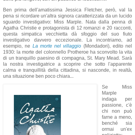
Ben prima dell'amatissima Jessica Fletcher, però, val la
pena si ricordare un'altra signora caratterizzata da un lucido
sguardo investigativo: Miss Marple. Nata dalla penna di
Agatha Christie e protagonista di 12 romanzi e 20 racconti,
questa simpatica vecchietta dà sfoggio del suo fiuto
investigativo davvero eccezionale. La incontriamo, ad
esempio, ne
La morte nel villaggio
(Mondadori), edito nel
1930: la morte del colonnello Protheroe ha sconvolto la vita
di un tranquillo paesino di compagna, St. Mary Mead. Sarà
la nostra investigatrice a scoprire che sotto l'apparente
calma e tranquillità della cittadina, si nasconde, in realtà,
una situazione ben poco chiara...
Se Miss
Marple
indaga per
passione, c'è
chi non può
farne a meno,
benché sia
ormai un'ex