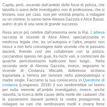
Capita, però, uscendo dall'ambito delle forze di polizia, che
talvolta ci siano delle investigatrici non di professione, che si
trovano, vuoi per caso, vuoi per volontà propria, a indagare
su un crimine: lo sanno bene Alessia Gazzola e Alice Basso,
autrici di più di una serie di grande successo.
Resa ancor più celebre dall'omonima serie tv Rai,
L'allieva
racconta le vicende di Alice Allevi, specializzanda in
medicina legale che, tra un'autopsia e l'altra, proprio non
riesce a non farsi coinvolgere dalle vicende che le passano
davanti, finendo così per collaborare con la polizia,
cacciandosi spesso nei guai, tra rischi vari, a cominciare da
qualche pericolosissimo batticuore fuori luogo... Nella
seconda serie di Alessia Gazzola, invece, seguiamo le
vicende di Costanza Macallé, dottoressa siciliana
trapiantata a Verona per lavorare nella paleopatologia e
madre single. Facciamo la sua conoscenza in
Questione di
costanza
(Longanesi, 2019): il suo sembrerebbe un lavoro
per nulla inerente all'ambito investigativo, invece, anche
stavolta, la ricerca delle cause della morte dei cadaveri che
le passeranno davanti porterà la nostra protagonista a
indagare su casi che sembravano risolti e invece forse