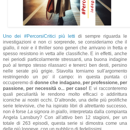
Uno dei #PercorsiCritici più letti
di sempre riguarda le
investigazioni e non ci sorprende, se consideriamo che il
giallo, il noir e il thriller sono generi che arrivano in fretta e
spesso resistono in vetta alle classifiche. E in effetti, anche
nei periodi particolarmente stressanti, una buona indagine
può al tempo stesso rilassarci e tenerci ben desti, persino
nelle serate più grigie. Stavolta torniamo sull'argomento
restringendo un po' il campo: in questa puntata ci
occuperemo di
donne che indagano, per professione, per
passione, per necessità o... per caso!
E vi racconteremo
quali peculiarità le rendono molto efficaci o addirittura
iconiche ai nostri occhi. D'altronde, una delle più prolifiche
serie televisive, che ha ispirato libri di altrettanto successo,
non è forse
La signora in giallo
, interpretata dalla compianta
Angela Lansbury? Con all'attivo ben 12 stagioni, per un
totale di 263 episodi, questa serie si dimostra come una
delle più longeve, con un pubblico di fedelissimi.