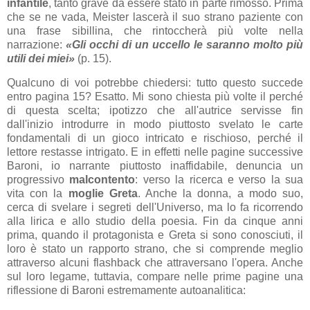
infantile
, tanto grave da essere stato in parte rimosso. Prima
che se ne vada, Meister lascerà il suo strano paziente con
una frase sibillina, che rintoccherà più volte nella
narrazione:
«Gli occhi di un uccello le saranno molto più
utili dei miei»
(p. 15).
Qualcuno di voi potrebbe chiedersi: tutto questo succede
entro pagina 15? Esatto. Mi sono chiesta più volte il perché
di questa scelta; ipotizzo che all'autrice servisse fin
dall'inizio introdurre in modo piuttosto svelato le carte
fondamentali di un gioco intricato e rischioso, perché il
lettore restasse intrigato. E in effetti nelle pagine successive
Baroni, io narrante piuttosto inaffidabile, denuncia un
progressivo
malcontento
: verso la ricerca e verso la sua
vita con la
moglie Greta
. Anche la donna, a modo suo,
cerca di svelare i segreti dell'Universo, ma lo fa ricorrendo
alla lirica e allo studio della poesia. Fin da cinque anni
prima, quando il protagonista e Greta si sono conosciuti, il
loro è stato un rapporto strano, che si comprende meglio
attraverso alcuni flashback che attraversano l'opera. Anche
sul loro legame, tuttavia, compare nelle prime pagine una
riflessione di Baroni estremamente autoanalitica: