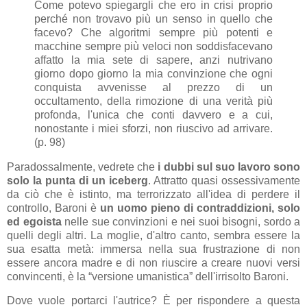
Come potevo spiegargli che ero in crisi proprio
perché non trovavo più un senso in quello che
facevo? Che algoritmi sempre più potenti e
macchine sempre più veloci non soddisfacevano
affatto la mia sete di sapere, anzi nutrivano
giorno dopo giorno la mia convinzione che ogni
conquista avvenisse al prezzo di un
occultamento, della rimozione di una verità più
profonda, l'unica che conti davvero e a cui,
nonostante i miei sforzi, non riuscivo ad arrivare.
(p. 98)
Paradossalmente, vedrete che
i dubbi sul suo lavoro sono
solo la punta di un iceberg
. Attratto quasi ossessivamente
da ciò che è istinto, ma terrorizzato all'idea di perdere il
controllo, Baroni è
un uomo pieno di contraddizioni, solo
ed egoista
nelle sue convinzioni e nei suoi bisogni, sordo a
quelli degli altri. La moglie, d'altro canto, sembra essere la
sua esatta metà: immersa nella sua frustrazione di non
essere ancora madre e di non riuscire a creare nuovi versi
convincenti, è la “versione umanistica” dell'irrisolto Baroni.
Dove vuole portarci l'autrice? È per rispondere a questa