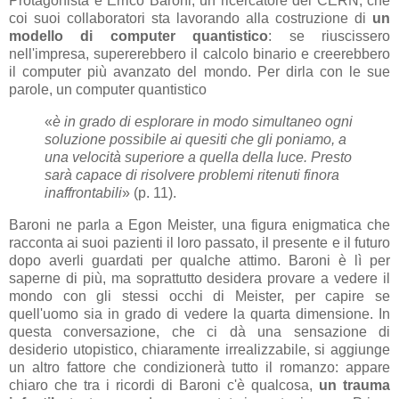
Protagonista è Errico Baroni, un ricercatore del CERN, che
coi suoi collaboratori sta lavorando alla costruzione di
un
modello di computer quantistico
: se riuscissero
nell'impresa, supererebbero il calcolo binario e creerebbero
il computer più avanzato del mondo. Per dirla con le sue
parole, un computer quantistico
«
è in grado di esplorare in modo simultaneo ogni
soluzione possibile ai quesiti che gli poniamo, a
una velocità superiore a quella della luce. Presto
sarà capace di risolvere problemi ritenuti finora
inaffrontabili
» (p. 11).
Baroni ne parla a Egon Meister, una figura enigmatica che
racconta ai suoi pazienti il loro passato, il presente e il futuro
dopo averli guardati per qualche attimo. Baroni è lì per
saperne di più, ma soprattutto desidera provare a vedere il
mondo con gli stessi occhi di Meister, per capire se
quell'uomo sia in grado di vedere la quarta dimensione. In
questa conversazione, che ci dà una sensazione di
desiderio utopistico, chiaramente irrealizzabile, si aggiunge
un altro fattore che condizionerà tutto il romanzo: appare
chiaro che tra i ricordi di Baroni c'è qualcosa,
un trauma