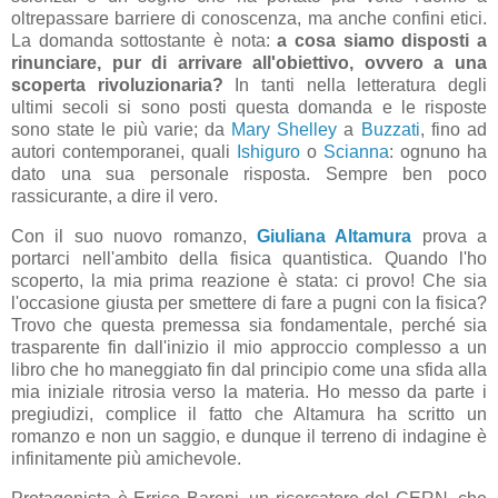
oltrepassare barriere di conoscenza, ma anche confini etici.
La domanda sottostante è nota:
a cosa siamo disposti a
rinunciare, pur di arrivare all'obiettivo, ovvero a una
scoperta rivoluzionaria?
In tanti nella letteratura degli
ultimi secoli si sono posti questa domanda e le risposte
sono state le più varie; da
Mary Shelley
a
Buzzati
, fino ad
autori contemporanei, quali
Ishiguro
o
Scianna
: ognuno ha
dato una sua personale risposta. Sempre ben poco
rassicurante, a dire il vero.
Con il suo nuovo romanzo,
Giuliana Altamura
prova a
portarci nell'ambito della fisica quantistica. Quando l'ho
scoperto, la mia prima reazione è stata: ci provo! Che sia
l'occasione giusta per smettere di fare a pugni con la fisica?
Trovo che questa premessa sia fondamentale, perché sia
trasparente fin dall'inizio il mio approccio complesso a un
libro che ho maneggiato fin dal principio come una sfida alla
mia iniziale ritrosia verso la materia. Ho messo da parte i
pregiudizi, complice il fatto che Altamura ha scritto un
romanzo e non un saggio, e dunque il terreno di indagine è
infinitamente più amichevole.