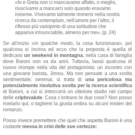
«Io e Greta non ci mancavamo affatto, o meglio,
riuscivamo a mancarci solo quando eravamo
insieme. Vivevamo talmente immersi nella nostra
ricerca da contemplare, nell'amore per l'altro, il
riflesso più variopinto di una solitudine che
appariva irrinunciabile, almeno per me». (p. 24)
Se all'inizio «in qualche modo, la cosa funzionava», poi
qualcosa si incrina ed ecco che la proposta è quella di
dedicarsi
un weekend in montagna
, nella casa di famiglia
dove Baroni non va da anni. Tuttavia, lassù qualcosa di
nuovo irrompe nella vita del protagonista: un incontro con
una giovane barista, Jinrou. Ma non pensate a una svolta
sentimentale; semmai, si tratta di
una pericolosa ma
potenzialmente risolutiva svolta per la ricerca scientifica
di Baroni, a cui si intreccerà un ulteriore studio nel campo
delle
criptovalute
. Cosa c'entrano le due cose? Non posso
rivelarlo qui, o toglierei la giusta ombra su alcuni misteri del
romanzo.
Posso invece premettere che quel che aspetta Baroni è una
costante
messa in crisi delle sue certezze: