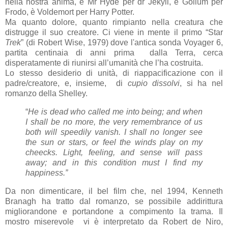
nella nostra anima, è Mr Hyde per dr Jekyll, è Gollum per
Frodo, è Voldemort per Harry Potter.
Ma quanto dolore, quanto rimpianto nella creatura che
distrugge il suo creatore. Ci viene in mente il primo “Star
Trek
” (di Robert Wise, 1979) dove l'antica sonda Voyager 6,
partita centinaia di anni prima dalla Terra, cerca
disperatamente di riunirsi all’umanità che l’ha costruita.
Lo stesso desiderio di unità, di riappacificazione con il
padre/creatore, e, insieme, di
cupio dissolvi
, si ha nel
romanzo della Shelley.
“
He is dead who called me into being; and when
I shall be no more, the very remembrance of us
both will speedily vanish. I shall no longer see
the sun or stars, or feel the winds play on my
cheecks. Light, feeling, and sense will pass
away; and in this condition must I find my
happiness.”
Da non dimenticare, il bel film che, nel 1994, Kenneth
Branagh ha tratto dal romanzo, se possibile addirittura
migliorandone e portandone a compimento la trama. Il
mostro miserevole vi è interpretato da Robert de Niro,