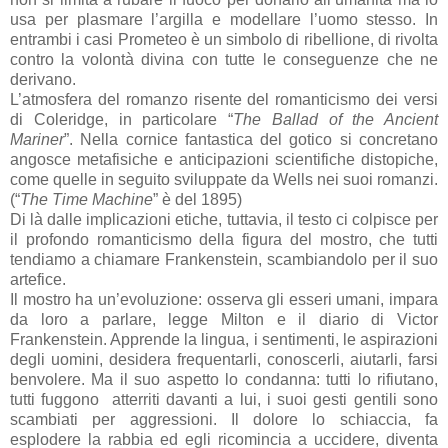
usa per plasmare l’argilla e modellare l’uomo stesso. In
entrambi i casi Prometeo è un simbolo di ribellione, di rivolta
contro la volontà divina con tutte le conseguenze che ne
derivano.
L’atmosfera del romanzo risente del romanticismo dei versi
di Coleridge, in particolare “
The Ballad of the Ancient
Mariner
”. Nella cornice fantastica del gotico si concretano
angosce metafisiche e anticipazioni scientifiche distopiche,
come quelle in seguito sviluppate da Wells nei suoi romanzi.
(“
The Time Machine
” è del 1895)
Di là dalle implicazioni etiche, tuttavia, il testo ci colpisce per
il profondo romanticismo della figura del mostro, che tutti
tendiamo a chiamare Frankenstein, scambiandolo per il suo
artefice.
Il mostro ha un’evoluzione: osserva gli esseri umani, impara
da loro a parlare, legge Milton e il diario di Victor
Frankenstein. Apprende la lingua, i sentimenti, le aspirazioni
degli uomini, desidera frequentarli, conoscerli, aiutarli, farsi
benvolere. Ma il suo aspetto lo condanna: tutti lo rifiutano,
tutti fuggono atterriti davanti a lui, i suoi gesti gentili sono
scambiati per aggressioni. Il dolore lo schiaccia, fa
esplodere la rabbia ed egli ricomincia a uccidere, diventa