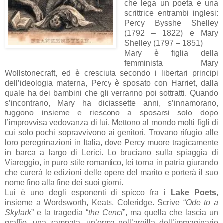
che lega un poeta e una
scrittrice entrambi inglesi:
Percy Bysshe Shelley
(1792 – 1822) e Mary
Shelley (1797 – 1851)
Mary è figlia della
femminista Mary
Wollstonecraft, ed è cresciuta secondo i libertari principi
dell’ideologia materna, Percy è sposato con Harriet, dalla
quale ha dei bambini che gli verranno poi sottratti. Quando
s’incontrano, Mary ha diciassette anni, s’innamorano,
fuggono insieme e riescono a sposarsi solo dopo
l’improvvisa vedovanza di lui. Mettono al mondo molti figli di
cui solo pochi sopravvivono ai genitori. Trovano rifugio alle
loro peregrinazioni in Italia, dove Percy muore tragicamente
in barca a largo di Lerici. Lo bruciano sulla spiaggia di
Viareggio, in puro stile romantico, lei torna in patria giurando
che curerà le edizioni delle opere del marito e porterà il suo
nome fino alla fine dei suoi giorni.
Lui è uno degli esponenti di spicco fra i
Lake Poets
,
insieme a Wordsworth, Keats, Coleridge. Scrive “
Ode to a
Skylark
” e la tragedia “
the Cenci
”, ma quella che lascia un
graffio, una zampata, un’orma nell’argilla dell’immaginario