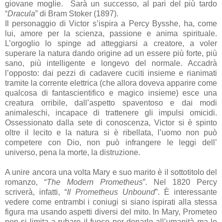
giovane moglie. Sarà un successo, al pari del più tardo
“
Dracula
” di Bram Stoker (1897).
Il personaggio di Victor s’ispira a Percy Bysshe, ha, come
lui, amore per la scienza, passione e anima spirituale.
L’orgoglio lo spinge ad atteggiarsi a creatore, a voler
superare la natura dando origine ad un essere più forte, più
sano, più intelligente e longevo del normale. Accadrà
l’opposto: dai pezzi di cadavere cuciti insieme e rianimati
tramite la corrente elettrica (che allora doveva apparire come
qualcosa di fantascientifico e magico insieme) esce una
creatura orribile, dall’aspetto spaventoso e dai modi
animaleschi, incapace di trattenere gli impulsi omicidi.
Ossessionato dalla sete di conoscenza, Victor si è spinto
oltre il lecito e la natura si è ribellata, l’uomo non può
competere con Dio, non può infrangere le leggi dell’
universo, pena la morte, la distruzione.
A unire ancora una volta Mary e suo marito è il sottotitolo del
romanzo, “
The Modern Prometheus
”. Nel 1820 Percy
scriverà, infatti, “
Il Prometheus Unbound
”. È interessante
vedere come entrambi i coniugi si siano ispirati alla stessa
figura ma usando aspetti diversi del mito. In Mary, Prometeo
non si limita a rubare il fuoco per donarlo all’umanità ma lo