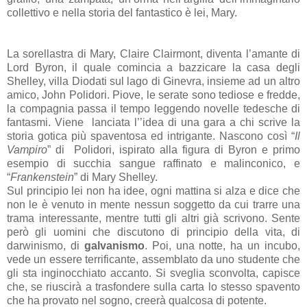
collettivo e nella storia del fantastico è lei, Mary.
La sorellastra di Mary, Claire Clairmont, diventa l’amante di
Lord Byron, il quale comincia a bazzicare la casa degli
Shelley, villa Diodati sul lago di Ginevra, insieme ad un altro
amico, John Polidori. Piove, le serate sono tediose e fredde,
la compagnia passa il tempo leggendo novelle tedesche di
fantasmi. Viene lanciata l’’idea di una gara a chi scrive la
storia gotica più spaventosa ed intrigante. Nascono così “
Il
Vampiro
” di Polidori, ispirato alla figura di Byron e primo
esempio di succhia sangue raffinato e malinconico, e
“
Frankenstein
” di Mary Shelley.
Sul principio lei non ha idee, ogni mattina si alza e dice che
non le è venuto in mente nessun soggetto da cui trarre una
trama interessante, mentre tutti gli altri già scrivono. Sente
però gli uomini che discutono di principio della vita, di
darwinismo, di
galvanismo
. Poi, una notte, ha un incubo,
vede un essere terrificante, assemblato da uno studente che
gli sta inginocchiato accanto. Si sveglia sconvolta, capisce
che, se riuscirà a trasfondere sulla carta lo stesso spavento
che ha provato nel sogno, creerà qualcosa di potente.