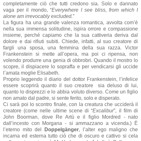
completamente ciò che tutti credono sia. Solo e dannato
vaga per il mondo, “
Everywhere I see bliss, from which I
alone am irrevocably excluded.
”
La figura ha una grande valenza romantica, avvolta com’è
nella sua immensa solitudine, ispira orrore e compassione
insieme, perché capiamo che la sua cattiveria deriva dal
dolore e dai rifiuti subiti. Chiede, infatti, al suo creatore di
fargli una sposa, una femmina della sua razza. Victor
Frankenstein si mette all’opera, ma poi ci ripensa, non
volendo produrre una genia di obbrobri. Quando il mostro lo
scopre, il dispiacere lo sopraffa e per vendicarsi gli uccide
l’amata moglie Elisabeth.
Proprio leggendo il diario del dottor Frankenstein, l’infelice
essere scoprirà quanto il suo creatore sia deluso di lui,
quanto lo disprezzi e lo abbia voluto diverso. Come un figlio
non amato dal padre, si sente ferito, solo e disperato.
Ci sarà poi lo scontro finale, con la creatura che ucciderà il
creatore (come nelle ultime scene di “
Excalibur
”, il film di
John Boorman, dove Re Artù e il figlio Mordred - nato
dall’incesto con Morgana - si ammazzano a vicenda.) È
l’eterno mito del
Doppelgänger
, l’alter ego maligno che
incarna ed esterna tutto ciò che di oscuro e cattivo si cela