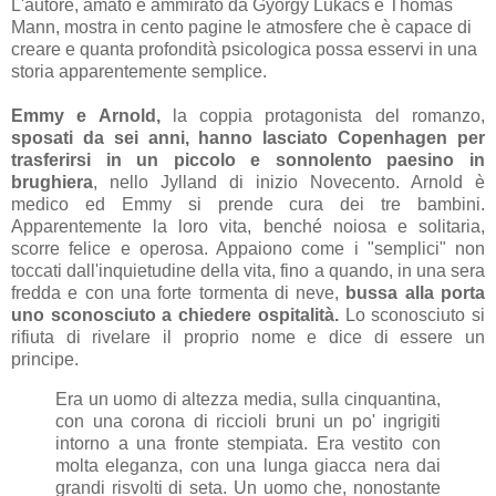
L'autore, amato e ammirato da György Lukács e Thomas
Mann, mostra in cento pagine le atmosfere che è capace di
creare e quanta profondità psicologica possa esservi in una
storia apparentemente semplice.
Emmy e Arnold,
la coppia protagonista del romanzo,
sposati da sei anni, hanno lasciato Copenhagen per
trasferirsi in un piccolo e sonnolento paesino in
brughiera
, nello Jylland di inizio Novecento. Arnold è
medico ed Emmy si prende cura dei tre bambini.
Apparentemente la loro vita, benché noiosa e solitaria,
scorre felice e operosa. Appaiono come i "semplici" non
toccati dall'inquietudine della vita, fino a quando, in una sera
fredda e con una forte tormenta di neve,
bussa alla porta
uno sconosciuto a chiedere ospitalità.
Lo sconosciuto si
rifiuta di rivelare il proprio nome e dice di essere un
principe.
Era un uomo di altezza media, sulla cinquantina,
con una corona di riccioli bruni un po' ingrigiti
intorno a una fronte stempiata. Era vestito con
molta eleganza, con una lunga giacca nera dai
grandi risvolti di seta. Un uomo che, nonostante