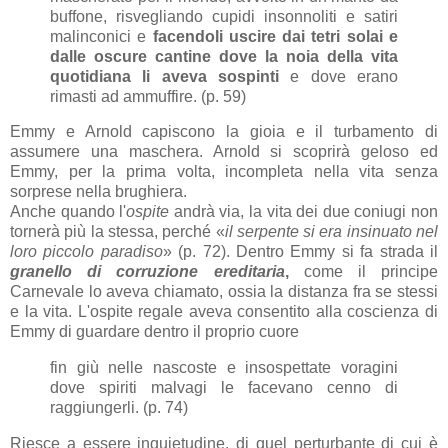
buffone, risvegliando cupidi insonnoliti e satiri
malinconici e
facendoli uscire dai tetri solai e
dalle oscure cantine dove la noia della vita
quotidiana li aveva sospinti
e dove erano
rimasti ad ammuffire. (p. 59)
Emmy e Arnold capiscono la gioia e il turbamento di
assumere una maschera. Arnold si scoprirà geloso ed
Emmy, per la prima volta, incompleta nella vita senza
sorprese nella brughiera.
Anche quando l'
ospite
andrà via, la vita dei due coniugi non
tornerà più la stessa, perché «
il serpente si era insinuato nel
loro piccolo paradiso
» (p. 72). Dentro Emmy si fa strada il
granello di corruzione ereditaria
,
come il principe
Carnevale lo aveva chiamato, ossia la distanza fra se stessi
e la vita. L'ospite regale aveva consentito alla coscienza di
Emmy di guardare dentro il proprio cuore
fin giù nelle nascoste e insospettate voragini
dove spiriti malvagi le facevano cenno di
raggiungerli. (p. 74)
Riesce a essere inquietudine, di quel perturbante di cui è