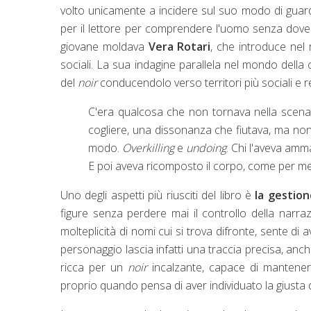
volto unicamente a incidere sul suo modo di guard
per il lettore per comprendere l'uomo senza doverlo
giovane moldava
Vera Rotari
, che introduce nel
sociali. La sua indagine parallela nel mondo della 
del
noir
conducendolo verso territori più sociali e re
C'era qualcosa che non tornava nella scena 
cogliere, una dissonanza che fiutava, ma non 
modo.
Overkilling
e
undoing
. Chi l'aveva amm
E poi aveva ricomposto il corpo, come per m
Uno degli aspetti più riusciti del libro è
la gestio
figure senza perdere mai il controllo della narra
molteplicità di nomi cui si trova difronte, sente d
personaggio lascia infatti una traccia precisa, anc
ricca per un
noir
incalzante, capace di mantenere
proprio quando pensa di aver individuato la giusta d