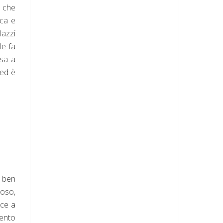
a che
sca e
lazzi
le fa
osa a
 ed è
e ben
loso,
sce a
mento