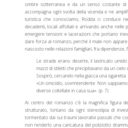
ombre sotterranea e da un senso costante di ir
accompagna ogni svolta della vicenda e ne amplif
turistica che conosciamo, Rodda ci conduce nel
decadenti, locali affollati e arrivando anche nelle 
emergere tensioni e lacerazioni che portano inev
dare forza al romanzo, perché il male non appar
nascosto nelle relazioni famigliari, fra dipendenze, 
Le strade erano deserte, il lastricato umido
mazzi di stiletti che precipitavano da un cielo d
Sospirò, cercando nella giacca una sigaretta
«Un omicidio, sovrintendente. Non sappiamo m
diverse coltellate in casa sua». (p. 7)
Al centro del romanzo c'è la magnifica figura d
strutturato, lontano da ogni stereotipia di inves
tormentato dai sui traumi lavorativi passati che c
non renderlo una caricatura del poliziotto dramm