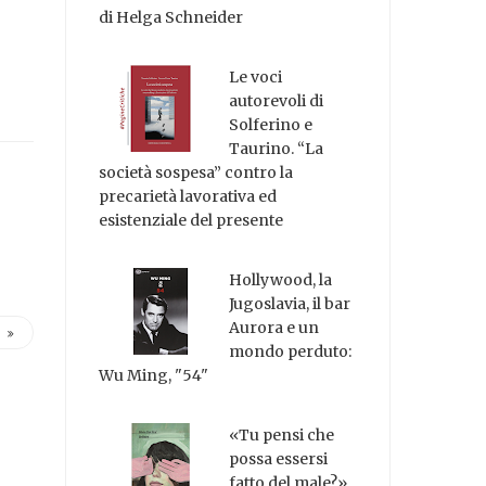
di Helga Schneider
Le voci
autorevoli di
Solferino e
Taurino. “La
società sospesa” contro la
precarietà lavorativa ed
esistenziale del presente
Hollywood, la
Jugoslavia, il bar
Aurora e un
mondo perduto:
Wu Ming, "54"
«Tu pensi che
possa essersi
fatto del male?»