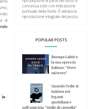
riproduzione di parte del testo è
zarne
concessa solo con indicazione
asmo,
puntuale della fonte. È vietata la
ordio
riproduzione integrale del pezzo.
a di
ando
POPULAR POSTS
Jhumpa Lahiri e
la sua opera in
italiano: "Dove
mi trovo"
Quando l’odio si
insinua nei
legami
quotidiani e
nell’amicizia: “Stelle di cannella”