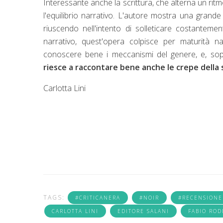
Interessante anche la scrittura, che alterna un rit
l'equilibrio narrativo. L'autore mostra una grande
riuscendo nell'intento di solleticare costanteme
narrativo, quest'opera colpisce per maturità n
conoscere bene i meccanismi del genere, e, sop
riesce a raccontare bene anche le crepe della 
Carlotta Lini
TAGS:
#CRITICANERA
#NOIR
#RECENSIONE
CARLOTTA LINI
EDITORE SALANI
FABIO ROD