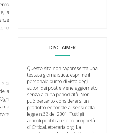
mento
e, la
renze
torio
DISCLAIMER
Questo sito non rappresenta una
testata giornalistica, esprime il
personale punto di vista degli
le di
autori dei post e viene aggiornato
della
senza alcuna periodicità. Non
 Ogni
può pertanto considerarsi un
trama
prodotto editoriale ai sensi della
legge n.62 del 2001. Tutti gli
ttore
articoli pubblicati sono proprietà
di CriticaLetteraria.org. La