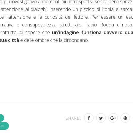
mo più investigativo a momenti più introspettivi senza però spez
 attenzione ai dialoghi, inserendo un pizzico di ironia e sarc
nte l'attenzione e la curiosità del lettore. Per essere un es
arrativa e consapevolezza strutturale. Fabio Rodda dimostr
rattutto, di sapere che
un'indagine funziona davvero qu
sua città
e delle ombre che la circondano.
SHARE:
DA