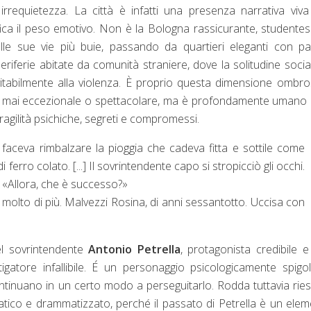
requietezza. La città è infatti una presenza narrativa viv
ica il peso emotivo. Non è la Bologna rassicurante, studente
le sue vie più buie, passando da quartieri eleganti con pa
periferie abitate da comunità straniere, dove la solitudine socia
itabilmente alla violenza. È proprio questa dimensione ombr
e mai eccezionale o spettacolare, ma è profondamente umano
fragilità psichiche, segreti e compromessi.
 faceva rimbalzare la pioggia che cadeva fitta e sottile come
i ferro colato. [...] Il sovrintendente capo si stropicciò gli occhi.
:
«Allora
, che è successo?»
olto di più. Malvezzi Rosina, di anni sessantotto. Uccisa con
el sovrintendente
Antonio Petrella
, protagonista credibile 
tigatore infallibile. É un personaggio psicologicamente spigo
ontinuano in un certo modo a perseguitarlo. Rodda tuttavia rie
atico e drammatizzato, perché il passato di Petrella è un ele