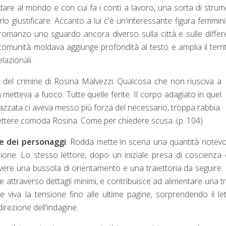
are al mondo e con cui fa i conti a lavoro, una sorta di stru
 giustificare. Accanto a lui c'è un'interessante figura femminil
 romanzo uno sguardo ancora diverso sulla città e sulle diffe
comunità moldava aggiunge profondità al testo e amplia il terri
lazionali.
del crimine di Rosina Malvezzi. Qualcosa che non riusciva a
metteva a fuoco. Tutte quelle ferite. Il corpo adagiato in quel
azzata ci aveva messo più forza del necessario, troppa rabbia.
ettere comoda Rosina. Come per chiedere scusa. (p. 104)
ne dei personaggi
. Rodda mette in scena una quantità notevo
zione. Lo stesso lettore, dopo un iniziale presa di coscienza 
i avere una bussola di orientamento e una traiettoria da seguire.
he attraverso dettagli minimi, e contribuisce ad alimentare una 
 viva la tensione fino alle ultime pagine, sorprendendo il le
irezione dell'indagine.