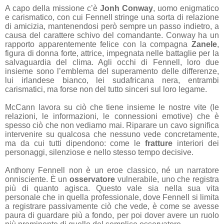
A capo della missione c’è
Jonh Conway
, uomo enigmatico
e carismatico, con cui Fennell stringe una sorta di relazione
di amicizia, mantenendosi però sempre un passo indietro, a
causa del carattere schivo del comandante. Conway ha un
rapporto apparentemente felice con la compagna
Zanele
,
figura di donna forte, attrice, impegnata nelle battaglie per la
salvaguardia del clima. Agli occhi di Fennell, loro due
insieme sono l’emblema del superamento delle differenze,
lui irlandese bianco, lei sudafricana nera, entrambi
carismatici, ma forse non del tutto sinceri sul loro legame.
McCann lavora su ciò che tiene insieme le nostre vite (le
relazioni, le informazioni, le connessioni emotive) che è
spesso ciò che non vediamo mai. Riparare un cavo significa
intervenire su qualcosa che nessuno vede concretamente,
ma da cui tutti dipendono: come le
fratture
interiori dei
personaggi, silenziose e nello stesso tempo decisive.
Anthony Fennell non è un eroe classico, né un narratore
onnisciente. È un
osservatore
vulnerabile, uno che registra
più di quanto agisca. Questo vale sia nella sua vita
personale che in quella professionale, dove Fennell si limita
a registrare passivamente ciò che vede, è come se avesse
paura di guardare più a fondo, per poi dover avere un ruolo