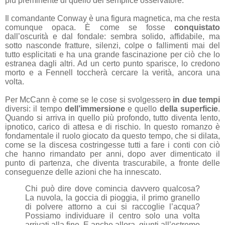
più preminente di quello del semplice osservatore.
Il comandante Conway è una figura magnetica, ma che resta
comunque opaca. È come se fosse
conquistato
dall’oscurità e dal fondale: sembra solido, affidabile, ma
sotto nasconde fratture, silenzi, colpe o fallimenti mai del
tutto esplicitati e ha una grande fascinazione per ciò che lo
estranea dagli altri. Ad un certo punto sparisce, lo credono
morto e a Fennell toccherà cercare la verità, ancora una
volta.
Per McCann è come se le cose si svolgessero
in due tempi
diversi: il tempo
dell’immersione
e quello
della superficie
.
Quando si arriva in quello più profondo, tutto diventa lento,
ipnotico, carico di attesa e di rischio. In questo romanzo è
fondamentale il ruolo giocato da questo tempo, che si dilata,
come se la discesa costringesse tutti a fare i conti con ciò
che hanno rimandato per anni, dopo aver dimenticato il
punto di partenza, che diventa trascurabile, a fronte delle
conseguenze delle azioni che ha innescato.
Chi può dire dove comincia davvero qualcosa?
La nuvola, la goccia di pioggia, il primo granello
di polvere attorno a cui si raccoglie l’acqua?
Possiamo individuare il centro solo una volta
arrivati alla fine. E anche allora, giunti all’estremo