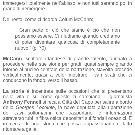
immergersi totalmente nell’abisso, e non tutti saranno poi in
grado di riemergere.
Del resto, come ci ricorda Colum McCann:
“Gran parte di ciò che siamo è ciò che non
possiamo essere. Ci illudiamo quando crediamo
di poter diventare qualcosa di completamente
nuovo.” (p. 70)
McCann
, scrittore irlandese di grande talento, abituato a
procedere nelle sue storie per gradi, quasi sempre girando
intorno al nucleo centrale della narrazione, stavolta procede
verticalmente, quasi a voler mostrare i vari strati che ci
conducono in fondo, verso il basso.
La storia
è incentrata sulle occasioni che si presentano
nella vita e su come queste ci cambiano. Il giornalista
Anthony Fennell
si reca a Città del Capo per salire a bordo
della
Georges Lecointe
, la nave deputata alla riparazione
dei cavi sottomarini che trasportano le informazioni
attraverso tubi in fibra ottica depositati sui fondali oceanici. È
in cerca di una storia che possa appassionarlo e farlo
ritornare a galla.