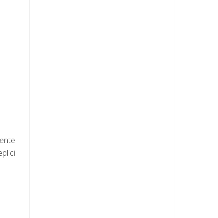
mente
plici