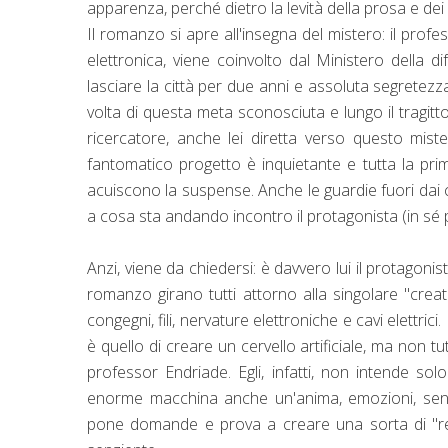
apparenza, perché dietro la levità della prosa e de
Il romanzo si apre all'insegna del mistero: il pr
elettronica, viene coinvolto dal Ministero della d
lasciare la città per due anni e assoluta segretezz
volta di questa meta sconosciuta e lungo il tragitt
ricercatore, anche lei diretta verso questo mist
fantomatico progetto è inquietante e tutta la pri
acuiscono la suspense. Anche le guardie fuori dai c
a cosa sta andando incontro il protagonista (in sé p
Anzi, viene da chiedersi: è davvero lui il protagonist
romanzo girano tutti attorno alla singolare "cre
congegni, fili, nervature elettroniche e cavi elettrici
è quello di creare un cervello artificiale, ma non t
professor Endriade. Egli, infatti, non intende s
enorme macchina anche un'anima, emozioni, sensa
pone domande e prova a creare una sorta di "rete