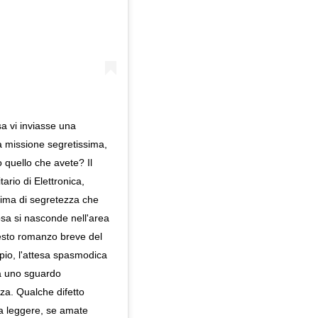
sa vi inviasse una
a missione segretissima,
o quello che avete? Il
ario di Elettronica,
clima di segretezza che
osa si nasconde nell'area
uesto romanzo breve del
pio, l'attesa spasmodica
 a uno sguardo
nza. Qualche difetto
 da leggere, se amate