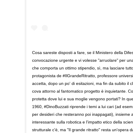
Cosa sareste disposti a fare, se il Ministero della Dife
convocazione urgente e vi volesse "arruolare" per un
che comporta un ottimo stipendio, sì, ma lasciare tutt
protagonista de #IlGrandeRitratto, professore universit
accetta, dopo un po' di esitazioni, ma fin da subito il 
cova attorno al fantomatico progetto è inquietante. C
protetta dove lui e sua moglie vengono portati? In q
1960, #DinoBuzzati riprende i temi a lui cari (ad esem
per desideri che resteranno poi inappagati), insieme
interessante sulla robotica e l'impatto etico della scie
strutturale c'è, ma "Il grande ritratto" resta un'opera