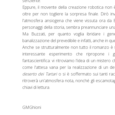
senziente.
Eppure, il movente della creazione robotica non è
oltre per non togliere la sorpresa finale. Dirò in
l'atmosfera ansiogena che viene vissuta ora da Eli
personaggi della storia, sembra preannunciare una 
Ma Buzzati, per quanto voglia ibridare i ge
banalizzazione del prevedibile e infatti, anche in qu
Anche se strutturalmente non tutto il romanzo è s
interessante esperimento che ripropone i g
fantascientifica: vi ritroviamo l'idea di un mister
come l'attesa vana per la realizzazione di un de
deserto dei Tartari
o si è soffermato sui tanti rac
ritroverà un'atmosfera nota, nonché gli escamotage 
chiavi di lettura.
GMGhioni