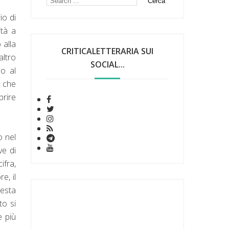
io di
ità a
 alla
CRITICALETTERARIA SUI
altro
SOCIAL...
no al
i che
prire
o nel
ve di
ifra,
e, il
uesta
to si
e più