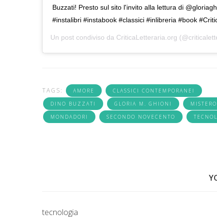
Buzzati! Presto sul sito l'invito alla lettura di @gloria
#instalibri #instabook #classici #inlibreria #book #Crit
Un post condiviso da
CriticaLetteraria.org
(@criticalett
TAGS:
AMORE
CLASSICI CONTEMPORANEI
DINO BUZZATI
GLORIA M. GHIONI
MISTERO
MONDADORI
SECONDO NOVECENTO
TECNOL
Y
tecnologia