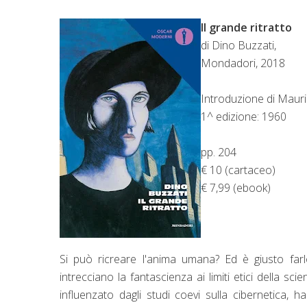
Il grande ritratto
di Dino Buzzati,
Mondadori, 2018
Introduzione di Mauriz
1^ edizione: 1960
pp. 204
€ 10 (cartaceo)
€ 7,99 (ebook)
Si può ricreare l'anima umana? Ed è giusto f
intrecciano la fantascienza ai limiti etici della s
influenzato dagli studi coevi sulla cibernetica, h