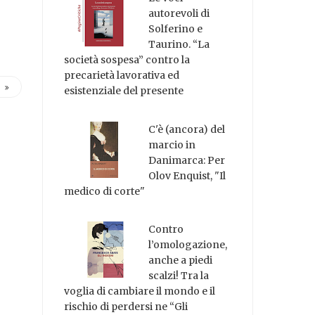
autorevoli di
Solferino e
Taurino. “La
società sospesa” contro la
precarietà lavorativa ed
esistenziale del presente
C'è (ancora) del
marcio in
Danimarca: Per
Olov Enquist, "Il
medico di corte"
Contro
l’omologazione,
anche a piedi
scalzi! Tra la
voglia di cambiare il mondo e il
rischio di perdersi ne “Gli