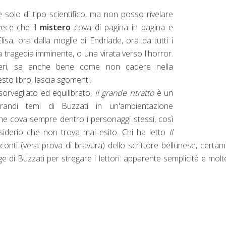
 solo di tipo scientifico, ma non posso rivelare
vece che il
mistero
cova di pagina in pagina e
sa, ora dalla moglie di Endriade, ora da tutti i
tragedia imminente, o una virata verso l'horror.
neri, sa anche bene come non cadere nella
esto libro, lascia sgomenti.
orvegliato ed equilibrato,
Il grande ritratto
è un
randi temi di Buzzati in un'ambientazione
o che cova sempre dentro i personaggi stessi, così
siderio che non trova mai esito. Chi ha letto
Il
conti (vera prova di bravura) dello scrittore bellunese, certa
di Buzzati per stregare i lettori: apparente semplicità e molte