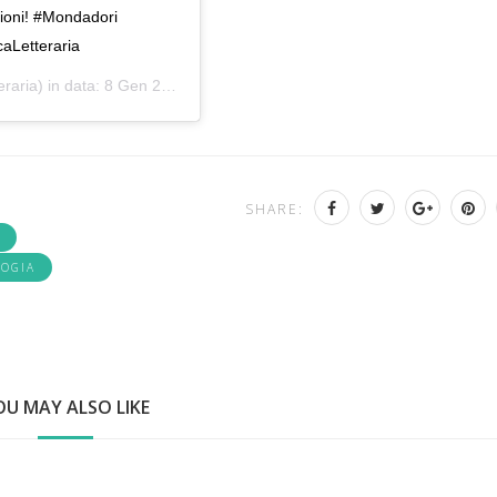
ghioni! #Mondadori
icaLetteraria
eraria) in data:
8 Gen 2020 alle ore 10:13 PST
SHARE:
OGIA
OU MAY ALSO LIKE