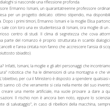
i dialoghi si nasconde una riflessione profonda.
ofessore Ermanno Ismani, un quarantatreenne professore ordinar
ifesa per un progetto delicato: ottimo stipendio, ma disponibil
a. Dopo i primi timori, Ermanno Ismani e la moglie Elisa partono
o sale con loro una ex studentessa di Ismani, ora moglie di un 
erioso centro di studi. Il clima di segretezza che cova attor
ma parte del romanzo è proprio strutturata in scambi dialogic
ancelli e l'area cintata non fanno che accrescere l'ansia di sco
iuttosto sbiadito).
a? Infatti, Ismani, la moglie e gli altri personaggi che incontriam
atura" robotica che ha le dimensioni di una montagna e che vi
. L'obiettivo, per cui il Ministero è disposto a spendere qualsiasi c
utti sanno ciò che veramente si cela nella mente del suo inventor
olo creare una mente artificiale, ma vuole provare a dare a q
zioni. Il rischio non è ancora ben noto, eppure lo scienzia
 di salvataggio", in caso di ribellioni della macchina, sempr