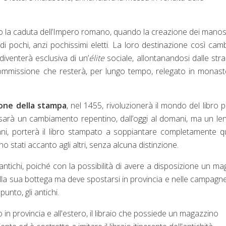
la caduta dell’Impero romano, quando la creazione dei manosc
 pochi, anzi pochissimi eletti. La loro destinazione così cam
iventerà esclusiva di un’
élite
sociale, allontanandosi dalle str
commissione che resterà, per lungo tempo, relegato in monast
one della stampa
, nel 1455, rivoluzionerà il mondo del libro p
n sarà un cambiamento repentino, dall’oggi al domani, ma un le
ni, porterà il libro stampato a soppiantare completamente q
 stati accanto agli altri, senza alcuna distinzione.
antichi, poiché con la possibilità di avere a disposizione un ma
 nella sua bottega ma deve spostarsi in provincia e nelle campagn
nto, gli antichi.
o in provincia e all'estero, il libraio che possiede un magazzino