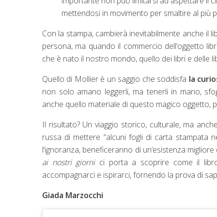
importante non può limitarsi ad aspettare il clie
mettendosi in movimento per smaltire al più p
Con la stampa, cambierà inevitabilmente anche il lib
persona, ma quando il commercio dell’oggetto libro 
che è nato il nostro mondo, quello dei libri e delle li
Quello di Mollier è un saggio che soddisfa
la curi
non solo amano leggerli, ma tenerli in mano, sfogli
anche quello materiale di questo magico oggetto, 
Il risultato? Un viaggio storico, culturale, ma anc
russa di mettere “alcuni fogli di carta stampata ne
l’ignoranza, beneficeranno di un’esistenza migliore d
ai nostri giorni
ci porta a scoprire come il libr
accompagnarci e ispirarci, fornendo la prova di sa
Giada Marzocchi