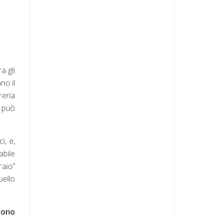
a gli
no il
reria
, può
i, e,
abile
raio”
uello
 sono