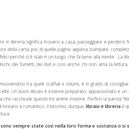
e in libreria significa trovarsi a casa, passeggiare e perdersi fr
l’odore della carta, poi, di quelle pagine appena stampate, completa
felici perché si è stati in un luogo che fa bene alla mente.
La lib
dischi, dei fumetti, dei dvd e così anche chi non ama la lettura
 muovendosi tra quelli scaffali e volumi, è in grado di consigliarc
e scelte. Un buon libraio è insieme preparato, appassionato e un 
che racchiude queste tre anime insieme. Perfino la parola “lib
di lontano e romantico. Il binomio, dunque,
libraio e libreria
è q
ttura.
ie sono sempre state così nella loro forma e sostanza o si