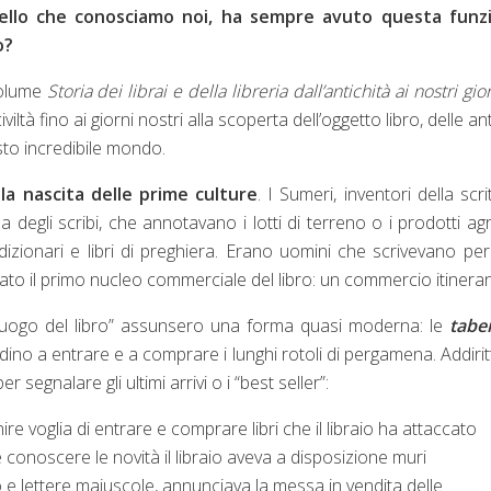
 quello che conosciamo noi, ha sempre avuto questa funz
o?
volume
Storia dei librai e della libreria dall’antichità ai nostri gio
ltà fino ai giorni nostri alla scoperta dell’oggetto libro, delle an
sto incredibile mondo.
la nascita delle prime culture
. I Sumeri, inventori della scri
degli scribi, che annotavano i lotti di terreno o i prodotti agri
izionari e libri di preghiera. Erano uomini che scrivevano per 
o il primo nucleo commerciale del libro: un commercio itineran
l “luogo del libro” assunsero una forma quasi moderna: le
tabe
adino a entrare e a comprare i lunghi rotoli di pergamena. Addirit
segnalare gli ultimi arrivi o i “best seller”:
re voglia di entrare e comprare libri che il libraio ha attaccato
e conoscere le novità il libraio aveva a disposizione muri
so e lettere maiuscole, annunciava la messa in vendita delle