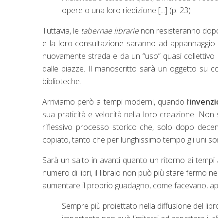
opere o una loro riedizione [...] (p. 23)
Tuttavia, le
tabernae librarie
non resisteranno dopo 
e la loro consultazione saranno ad appannaggio di
nuovamente strada e da un “uso” quasi collettivo d
dalle piazze. Il manoscritto sarà un oggetto su 
biblioteche.
Arriviamo però a tempi moderni, quando l’
invenzi
sua praticità e velocità nella loro creazione. No
riflessivo processo storico che, solo dopo decen
copiato, tanto che per lunghissimo tempo gli uni sono
Sarà un salto in avanti quanto un ritorno ai tempi 
numero di libri, il libraio non può più stare fermo
aumentare il proprio guadagno, come facevano, appu
Sempre più proiettato nella diffusione del libr