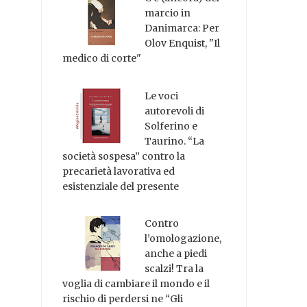
marcio in
Danimarca: Per
Olov Enquist, "Il
medico di corte"
Le voci
autorevoli di
Solferino e
Taurino. “La
società sospesa” contro la
precarietà lavorativa ed
esistenziale del presente
Contro
l’omologazione,
anche a piedi
scalzi! Tra la
voglia di cambiare il mondo e il
rischio di perdersi ne “Gli