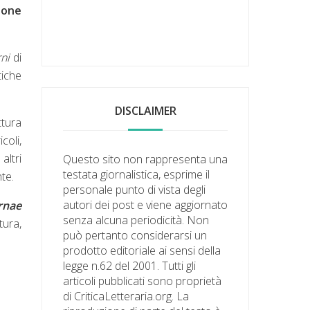
ione
rni
di
tiche
DISCLAIMER
ttura
coli,
altri
Questo sito non rappresenta una
testata giornalistica, esprime il
te.
personale punto di vista degli
autori dei post e viene aggiornato
rnae
senza alcuna periodicità. Non
tura,
può pertanto considerarsi un
prodotto editoriale ai sensi della
legge n.62 del 2001. Tutti gli
articoli pubblicati sono proprietà
di CriticaLetteraria.org. La