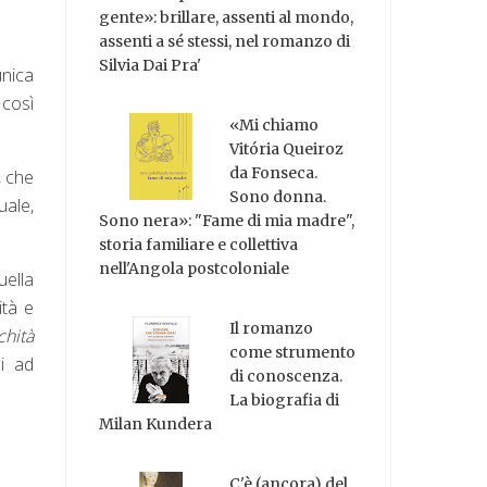
gente»: brillare, assenti al mondo,
assenti a sé stessi, nel romanzo di
Silvia Dai Pra'
unica
 così
«Mi chiamo
Vitória Queiroz
da Fonseca.
, che
Sono donna.
uale,
Sono nera»: "Fame di mia madre",
storia familiare e collettiva
nell'Angola postcoloniale
uella
ità e
Il romanzo
chità
come strumento
i ad
di conoscenza.
La biografia di
Milan Kundera
C'è (ancora) del