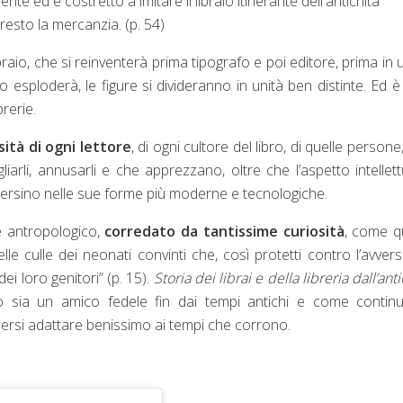
nte ed è costretto a imitare il libraio itinerante dell'antichità
resto la mercanzia. (p. 54)
raio, che si reinventerà prima tipografo e poi editore, prima in 
esploderà, le figure si divideranno in unità ben distinte. Ed è
brerie.
osità di ogni lettore
, di ogni cultore del libro, di quelle persone
arli, annusarli e che apprezzano, oltre che l’aspetto intellett
persino nelle sue forme più moderne e tecnologiche.
he antropologico,
corredato da tantissime curiosità
, come q
lle culle dei neonati convinti che, così protetti contro l’avvers
ei loro genitori” (p. 15).
Storia dei librai e della libreria dall’anti
o sia un amico fedele fin dai tempi antichi e come continu
persi adattare benissimo ai tempi che corrono.