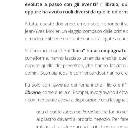
evolute a passo con gli eventi? Il libraio,
oppure ha avuto ruoli diversi da quello odiern
A tutte queste domande, e non solo, risponde il 
Jean-Yves Mollier, un viaggio compiuto dalle prime civi
e moderne librerie e di tante curiosità legate a que
Scopriamo così che il
“libro” ha accompagnato 
cuneiforme, hanno lasciato un’ampia eredità: quella 
oppure quella dei precettori, che hanno lasciato d
uomini. Scambiandosi e confrontandosi, hanno creat
Fu solo con l’avvento dei romani che il libro e i
librarie
, come quella di Pompei, invogliavano il citt
il commerciante aveva a disposizione una lavagna per 
una di quelle
tabernae librariae
che fanno veni
al pilastro davanti al proprio negozio. Per far
imbiancati a calce sui quali, a inchiostro ros