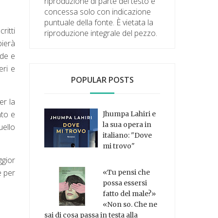
riproduzione di parte del testo è
concessa solo con indicazione
puntuale della fonte. È vietata la
ritti
riproduzione integrale del pezzo.
bierà
ade e
eri e
POPULAR POSTS
er la
nto e
Jhumpa Lahiri e
la sua opera in
uello
italiano: "Dove
mi trovo"
ggior
e per
«Tu pensi che
possa essersi
fatto del male?»
«Non so. Che ne
sai di cosa passa in testa alla