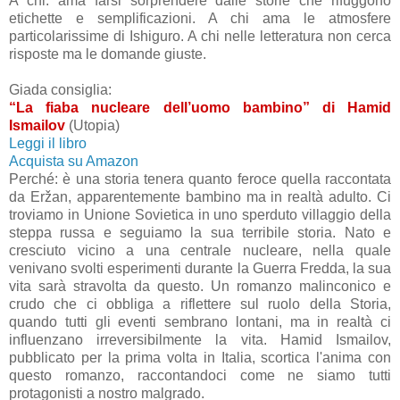
A chi: ama farsi sorprendere dalle storie che rifuggono
etichette e semplificazioni. A chi ama le atmosfere
particolarissime di Ishiguro. A chi nelle letteratura non cerca
risposte ma le domande giuste.
Giada consiglia:
“La fiaba nucleare dell’uomo bambino” di Hamid
Ismailov
(Utopia)
Leggi il libro
Acquista su Amazon
Perché: è una storia tenera quanto feroce quella raccontata
da Eržan, apparentemente bambino ma in realtà adulto. Ci
troviamo in Unione Sovietica in uno sperduto villaggio della
steppa russa e seguiamo la sua terribile storia. Nato e
cresciuto vicino a una centrale nucleare, nella quale
venivano svolti esperimenti durante la Guerra Fredda, la sua
vita sarà stravolta da questo. Un romanzo malinconico e
crudo che ci obbliga a riflettere sul ruolo della Storia,
quando tutti gli eventi sembrano lontani, ma in realtà ci
influenzano irreversibilmente la vita. Hamid Ismailov,
pubblicato per la prima volta in Italia, scortica l'anima con
questo romanzo, raccontandoci come ne siamo tutti
protagonisti a nostro malgrado.