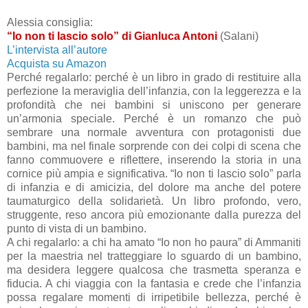
Alessia consiglia:
“Io non ti lascio solo” di Gianluca Antoni
(Salani)
L’intervista all’autore
Acquista su Amazon
Perché regalarlo: perché è un libro in grado di restituire alla
perfezione la meraviglia dell’infanzia, con la leggerezza e la
profondità che nei bambini si uniscono per generare
un’armonia speciale. Perché è un romanzo che può
sembrare una normale avventura con protagonisti due
bambini, ma nel finale sorprende con dei colpi di scena che
fanno commuovere e riflettere, inserendo la storia in una
cornice più ampia e significativa. “Io non ti lascio solo” parla
di infanzia e di amicizia, del dolore ma anche del potere
taumaturgico della solidarietà. Un libro profondo, vero,
struggente, reso ancora più emozionante dalla purezza del
punto di vista di un bambino.
A chi regalarlo: a chi ha amato “Io non ho paura” di Ammaniti
per la maestria nel tratteggiare lo sguardo di un bambino,
ma desidera leggere qualcosa che trasmetta speranza e
fiducia. A chi viaggia con la fantasia e crede che l’infanzia
possa regalare momenti di irripetibile bellezza, perché è