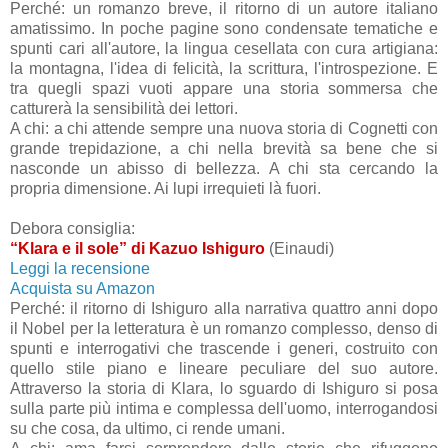
Perché: un romanzo breve, il ritorno di un autore italiano
amatissimo. In poche pagine sono condensate tematiche e
spunti cari all'autore, la lingua cesellata con cura artigiana:
la montagna, l'idea di felicità, la scrittura, l'introspezione. E
tra quegli spazi vuoti appare una storia sommersa che
catturerà la sensibilità dei lettori.
A chi: a chi attende sempre una nuova storia di Cognetti con
grande trepidazione, a chi nella brevità sa bene che si
nasconde un abisso di bellezza. A chi sta cercando la
propria dimensione. Ai lupi irrequieti là fuori.
Debora consiglia:
“Klara e il sole” di Kazuo Ishiguro
(Einaudi)
Leggi la recensione
Acquista su Amazon
Perché: il ritorno di Ishiguro alla narrativa quattro anni dopo
il Nobel per la letteratura è un romanzo complesso, denso di
spunti e interrogativi che trascende i generi, costruito con
quello stile piano e lineare peculiare del suo autore.
Attraverso la storia di Klara, lo sguardo di Ishiguro si posa
sulla parte più intima e complessa dell'uomo, interrogandosi
su che cosa, da ultimo, ci rende umani.