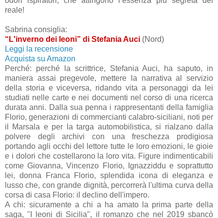
odori ispiratori, che attingono l’essenza più segreta del
reale!
Sabrina consiglia:
“L'inverno dei leoni” di Stefania Auci
(Nord)
Leggi la recensione
Acquista su Amazon
Perché: perché la scrittrice, Stefania Auci, ha saputo, in
maniera assai pregevole, mettere la narrativa al servizio
della storia e viceversa, ridando vita a personaggi da lei
studiati nelle carte e nei documenti nel corso di una ricerca
durata anni. Dalla sua penna i rappresentanti della famiglia
Florio, generazioni di commercianti calabro-siciliani, noti per
il Marsala e per la targa automobilistica, si rialzano dalla
polvere degli archivi con una freschezza prodigiosa
portando agli occhi del lettore tutte le loro emozioni, le gioie
e i dolori che costellarono la loro vita. Figure indimenticabili
come Giovanna, Vincenzo Florio, Ignazziddu e soprattutto
lei, donna Franca Florio, splendida icona di eleganza e
lusso che, con grande dignità, percorrerà l'ultima curva della
corsa di casa Florio: il declino dell'impero.
A chi: sicuramente a chi a ha amato la prima parte della
saga, "I leoni di Sicilia", il romanzo che nel 2019 sbancò