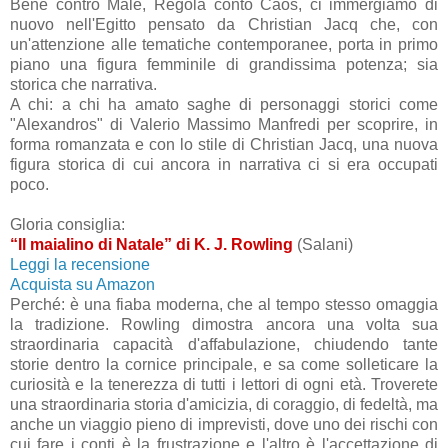
Bene contro Male, Regola conto Caos, ci immergiamo di
nuovo nell'Egitto pensato da Christian Jacq che, con
un'attenzione alle tematiche contemporanee, porta in primo
piano una figura femminile di grandissima potenza; sia
storica che narrativa.
A chi: a chi ha amato saghe di personaggi storici come
"Alexandros" di Valerio Massimo Manfredi per scoprire, in
forma romanzata e con lo stile di Christian Jacq, una nuova
figura storica di cui ancora in narrativa ci si era occupati
poco.
Gloria consiglia:
“Il maialino di Natale” di K. J. Rowling
(Salani)
Leggi la recensione
Acquista su Amazon
Perché: è una fiaba moderna, che al tempo stesso omaggia
la tradizione. Rowling dimostra ancora una volta sua
straordinaria capacità d'affabulazione, chiudendo tante
storie dentro la cornice principale, e sa come solleticare la
curiosità e la tenerezza di tutti i lettori di ogni età. Troverete
una straordinaria storia d'amicizia, di coraggio, di fedeltà, ma
anche un viaggio pieno di imprevisti, dove uno dei rischi con
cui fare i conti è la frustrazione e l'altro è l'accettazione di