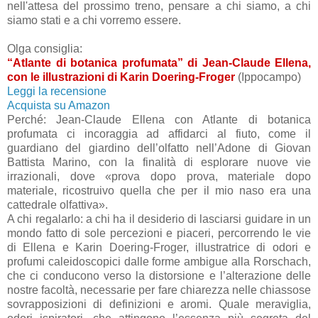
nell'attesa del prossimo treno, pensare a chi siamo, a chi
siamo stati e a chi vorremo essere.
Olga consiglia:
“Atlante di botanica profumata” di Jean-Claude Ellena,
con le illustrazioni di Karin Doering-Froger
(Ippocampo)
Leggi la recensione
Acquista su Amazon
Perché: Jean-Claude Ellena con Atlante di botanica
profumata ci incoraggia ad affidarci al fiuto, come il
guardiano del giardino dell’olfatto nell’Adone di Giovan
Battista Marino, con la finalità di esplorare nuove vie
irrazionali, dove «prova dopo prova, materiale dopo
materiale, ricostruivo quella che per il mio naso era una
cattedrale olfattiva».
A chi regalarlo: a chi ha il desiderio di lasciarsi guidare in un
mondo fatto di sole percezioni e piaceri, percorrendo le vie
di Ellena e Karin Doering-Froger, illustratrice di odori e
profumi caleidoscopici dalle forme ambigue alla Rorschach,
che ci conducono verso la distorsione e l’alterazione delle
nostre facoltà, necessarie per fare chiarezza nelle chiassose
sovrapposizioni di definizioni e aromi. Quale meraviglia,