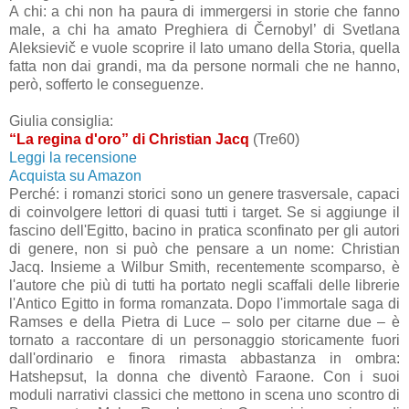
A chi: a chi non ha paura di immergersi in storie che fanno
male, a chi ha amato Preghiera di Černobyl’ di Svetlana
Aleksievič e vuole scoprire il lato umano della Storia, quella
fatta non dai grandi, ma da persone normali che ne hanno,
però, sofferto le conseguenze.
Giulia consiglia:
“La regina d'oro” di Christian Jacq
(Tre60)
Leggi la recensione
Acquista su Amazon
Perché: i romanzi storici sono un genere trasversale, capaci
di coinvolgere lettori di quasi tutti i target. Se si aggiunge il
fascino dell'Egitto, bacino in pratica sconfinato per gli autori
di genere, non si può che pensare a un nome: Christian
Jacq. Insieme a Wilbur Smith, recentemente scomparso, è
l'autore che più di tutti ha portato negli scaffali delle librerie
l'Antico Egitto in forma romanzata. Dopo l'immortale saga di
Ramses e della Pietra di Luce – solo per citarne due – è
tornato a raccontare di un personaggio storicamente fuori
dall'ordinario e finora rimasta abbastanza in ombra:
Hatshepsut, la donna che diventò Faraone. Con i suoi
moduli narrativi classici che mettono in scena uno scontro di