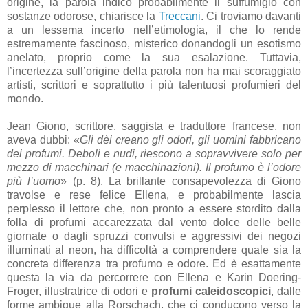
origine, la parola indicò probabilmente il suffumigio con
sostanze odorose, chiarisce la
Treccani
. Ci troviamo davanti
a un lessema incerto nell’etimologia, il che lo rende
estremamente fascinoso, misterico donandogli un esotismo
anelato, proprio come la sua esalazione. Tuttavia,
l’incertezza sull’origine della parola non ha mai scoraggiato
artisti, scrittori e soprattutto i più talentuosi profumieri del
mondo.
Jean Giono, scrittore, saggista e traduttore francese, non
aveva dubbi: «
Gli dèi creano gli odori, gli uomini fabbricano
dei profumi. Deboli e nudi, riescono a sopravvivere solo per
mezzo di macchinari (e macchinazioni). Il profumo è l’odore
più l’uomo
» (p. 8). La brillante consapevolezza di Giono
travolse e rese felice Ellena, e probabilmente lascia
perplesso il lettore che, non pronto a essere stordito dalla
folla di profumi accarezzata dal vento dolce delle belle
giornate o dagli spruzzi convulsi e aggressivi dei negozi
illuminati al neon, ha difficoltà a comprendere quale sia la
concreta differenza tra profumo e odore. Ed è esattamente
questa la via da percorrere con Ellena e Karin Doering-
Froger, illustratrice di odori e
profumi caleidoscopici
, dalle
forme ambigue alla Rorschach, che ci conducono verso la