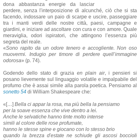
dona abbastanza energie da lasciar
perdere, senza l'interposizione di alcunché, ciò che si sta
facendo, indossare un paio di scarpe e uscire, passeggiare
tra i manti verdi delle nostre città, paesi, campagne e
giardini, e iniziare ad ascoltare con cura e con amore. Quale
meraviglia, odori ispiratori, che attingono l’essenza più
segreta del reale.
«
Sono rapito da un odore tenero e accogliente. Non oso
muovermi. Indugio per timore di perdere quell’immagine
odorosa
» (p. 74).
Godendo dello stato di grazia
en plain air
, i pensieri si
posano lievemente sul linguaggio volatile e impalpabile del
profumo che è assai simile alla parola poetica. Pensiamo al
sonetto 54
di William Shakespeare che:
«[…]
Bella ci appar la rosa, ma più bella la pensiamo
per la soave essenza che vive dentro a lei.
Anche le selvatiche hanno tinte molto intense
simili al colore delle rose profumate,
hanno le stesse spine e giocano con lo stesso brio
quando la brezza d'estate ne schiude gli ascosi boccioli