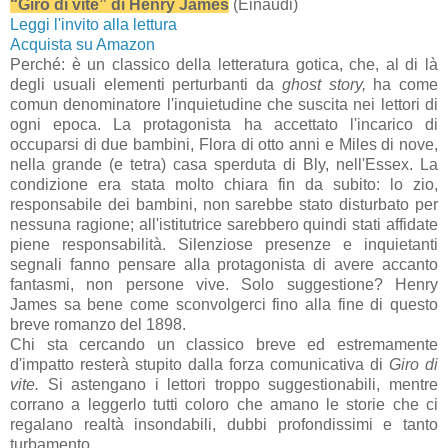
“Giro di vite” di Henry James
(Einaudi)
Leggi l'invito alla lettura
Acquista su Amazon
Perché: è un classico della letteratura gotica, che, al di là
degli usuali elementi perturbanti da
ghost story,
ha come
comun denominatore l'inquietudine che suscita nei lettori di
ogni epoca. La protagonista ha accettato l'incarico di
occuparsi di due bambini, Flora di otto anni e Miles di nove,
nella grande (e tetra) casa sperduta di Bly, nell'Essex. La
condizione era stata molto chiara fin da subito: lo zio,
responsabile dei bambini, non sarebbe stato disturbato per
nessuna ragione; all'istitutrice sarebbero quindi stati affidate
piene responsabilità. Silenziose presenze e inquietanti
segnali fanno pensare alla protagonista di avere accanto
fantasmi, non persone vive. Solo suggestione? Henry
James sa bene come sconvolgerci fino alla fine di questo
breve romanzo del 1898.
Chi sta cercando un classico breve ed estremamente
d'impatto resterà stupito dalla forza comunicativa di
Giro di
vite.
Si astengano i lettori troppo suggestionabili, mentre
corrano a leggerlo tutti coloro che amano le storie che ci
regalano realtà insondabili, dubbi profondissimi e tanto
turbamento.