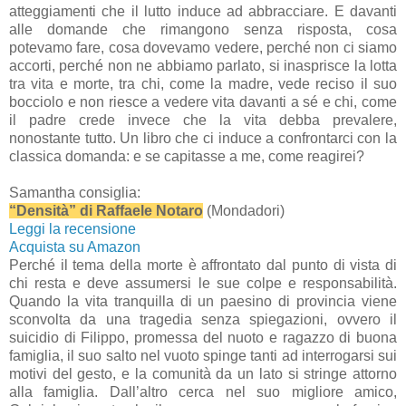
atteggiamenti che il lutto induce ad abbracciare. E davanti
alle domande che rimangono senza risposta, cosa
potevamo fare, cosa dovevamo vedere, perché non ci siamo
accorti, perché non ne abbiamo parlato, si inasprisce la lotta
tra vita e morte, tra chi, come la madre, vede reciso il suo
bocciolo e non riesce a vedere vita davanti a sé e chi, come
il padre crede invece che la vita debba prevalere,
nonostante tutto. Un libro che ci induce a confrontarci con la
classica domanda: e se capitasse a me, come reagirei?
Samantha consiglia:
“Densità” di Raffaele Notaro
(Mondadori)
Leggi la recensione
Acquista su Amazon
Perché il tema della morte è affrontato dal punto di vista di
chi resta e deve assumersi le sue colpe e responsabilità.
Quando la vita tranquilla di un paesino di provincia viene
sconvolta da una tragedia senza spiegazioni, ovvero il
suicidio di Filippo, promessa del nuoto e ragazzo di buona
famiglia, il suo salto nel vuoto spinge tanti ad interrogarsi sui
motivi del gesto, e la comunità da un lato si stringe attorno
alla famiglia. Dall’altro cerca nel suo migliore amico,