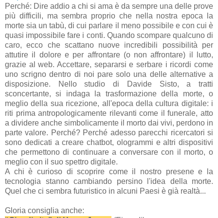
Perché: Dire addio a chi si ama è da sempre una delle prove
più difficili, ma sembra proprio che nella nostra epoca la
morte sia un tabù, di cui parlare il meno possibile e con cui è
quasi impossibile fare i conti. Quando scompare qualcuno di
caro, ecco che scattano nuove incredibili possibilità per
attutire il dolore e per affrontare (o non affrontare) il lutto,
grazie al web. Accettare, separarsi e serbare i ricordi come
uno scrigno dentro di noi pare solo una delle alternative a
disposizione. Nello studio di Davide Sisto, a tratti
sconcertante, si indaga la trasformazione della morte, o
meglio della sua ricezione, all'epoca della cultura digitale: i
riti prima antropologicamente rilevanti come il funerale, atto
a dividere anche simbolicamente il morto dai vivi, perdono in
parte valore. Perché? Perché adesso parecchi ricercatori si
sono dedicati a creare chatbot, ologrammi e altri dispositivi
che permettono di continuare a conversare con il morto, o
meglio con il suo spettro digitale.
A chi è curioso di scoprire come il nostro presene e la
tecnologia stanno cambiando persino l'idea della morte.
Quel che ci sembra futuristico in alcuni Paesi è già realtà...
Gloria consiglia anche: