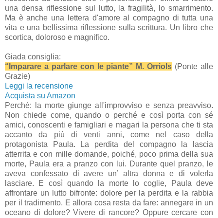
una densa riflessione sul lutto, la fragilità, lo smarrimento.
Ma è anche una lettera d'amore al compagno di tutta una
vita e una bellissima riflessione sulla scrittura. Un libro che
scortica, doloroso e magnifico.
Giada consiglia:
“Imparare a parlare con le piante” M. Orriols
(Ponte alle
Grazie)
Leggi la recensione
Acquista su Amazon
Perché: la morte giunge all'improvviso e senza preavviso.
Non chiede come, quando o perché e così porta con sé
amici, conoscenti e famigliari e magari la persona che ti sta
accanto da più di venti anni, come nel caso della
protagonista Paula. La perdita del compagno la lascia
atterrita e con mille domande, poiché, poco prima della sua
morte, Paula era a pranzo con lui. Durante quel pranzo, le
aveva confessato di avere un’ altra donna e di volerla
lasciare. E così quando la morte lo coglie, Paula deve
affrontare un lutto bifronte: dolore per la perdita e la rabbia
per il tradimento. E allora cosa resta da fare: annegare in un
oceano di dolore? Vivere di rancore? Oppure cercare con