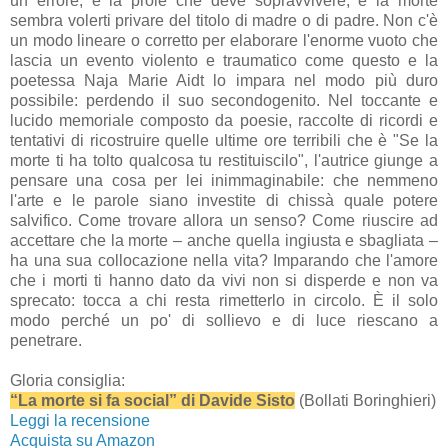
un errore, è la prole che deve sopravvivere, e la morte
sembra volerti privare del titolo di madre o di padre. Non c'è
un modo lineare o corretto per elaborare l'enorme vuoto che
lascia un evento violento e traumatico come questo e la
poetessa Naja Marie Aidt lo impara nel modo più duro
possibile: perdendo il suo secondogenito. Nel toccante e
lucido memoriale composto da poesie, raccolte di ricordi e
tentativi di ricostruire quelle ultime ore terribili che è "Se la
morte ti ha tolto qualcosa tu restituiscilo", l'autrice giunge a
pensare una cosa per lei inimmaginabile: che nemmeno
l'arte e le parole siano investite di chissà quale potere
salvifico. Come trovare allora un senso? Come riuscire ad
accettare che la morte – anche quella ingiusta e sbagliata –
ha una sua collocazione nella vita? Imparando che l'amore
che i morti ti hanno dato da vivi non si disperde e non va
sprecato: tocca a chi resta rimetterlo in circolo. È il solo
modo perché un po' di sollievo e di luce riescano a
penetrare.
Gloria consiglia:
“La morte si fa social” di Davide Sisto
(Bollati Boringhieri)
Leggi la recensione
Acquista su Amazon