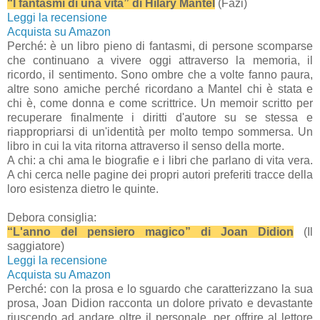
“I fantasmi di una vita” di Hilary Mantel
(Fazi)
Leggi la recensione
Acquista su Amazon
Perché: è un libro pieno di fantasmi, di persone scomparse
che continuano a vivere oggi attraverso la memoria, il
ricordo, il sentimento. Sono ombre che a volte fanno paura,
altre sono amiche perché ricordano a Mantel chi è stata e
chi è, come donna e come scrittrice. Un memoir scritto per
recuperare finalmente i diritti d'autore su se stessa e
riappropriarsi di un'identità per molto tempo sommersa. Un
libro in cui la vita ritorna attraverso il senso della morte.
A chi: a chi ama le biografie e i libri che parlano di vita vera.
A chi cerca nelle pagine dei propri autori preferiti tracce della
loro esistenza dietro le quinte.
Debora consiglia:
“L'anno del pensiero magico” di Joan Didion
(Il
saggiatore)
Leggi la recensione
Acquista su Amazon
Perché: con la prosa e lo sguardo che caratterizzano la sua
prosa, Joan Didion racconta un dolore privato e devastante
riuscendo ad andare oltre il personale, per offrire al lettore