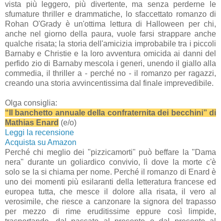
vista più leggero, più divertente, ma senza perderne le
sfumature thriller e drammatiche, lo sfaccettato romanzo di
Rohan O'Grady è un'ottima lettura di Halloween per chi,
anche nel giorno della paura, vuole farsi strappare anche
qualche risata; la storia dell'amicizia improbabile tra i piccoli
Barnaby e Christie e la loro avventura omicida ai danni del
perfido zio di Barnaby mescola i generi, unendo il giallo alla
commedia, il thriller a - perché no - il romanzo per ragazzi,
creando una storia avvincentissima dal finale imprevedibile.
Olga consiglia:
“Il banchetto annuale della confraternita dei becchini” di
Mathias Enard
(e/o)
Leggi la recensione
Acquista su Amazon
Perché chi meglio dei "pizzicamorti" può beffare la "Dama
nera" durante un goliardico convivio, lì dove la morte c'è
solo se la si chiama per nome. Perché il romanzo di Enard è
uno dei momenti più esilaranti della letteratura francese ed
europea tutta, che mesce il dolore alla risata, il vero al
verosimile, che riesce a canzonare la signora del trapasso
per mezzo di rime eruditissime eppure così limpide,