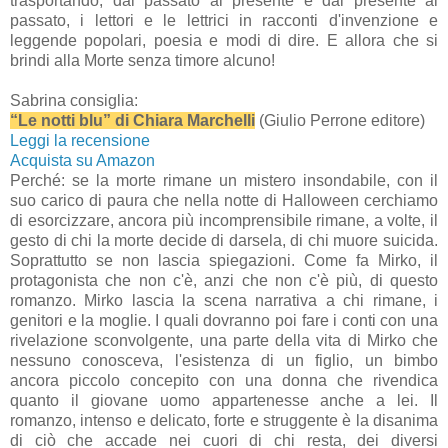
trasportando, dal passato al presente e dal presente al
passato, i lettori e le lettrici in racconti d'invenzione e
leggende popolari, poesia e modi di dire. E allora che si
brindi alla Morte senza timore alcuno!
Sabrina consiglia:
“Le notti blu” di Chiara Marchelli
(Giulio Perrone editore)
Leggi la recensione
Acquista su Amazon
Perché: se la morte rimane un mistero insondabile, con il
suo carico di paura che nella notte di Halloween cerchiamo
di esorcizzare, ancora più incomprensibile rimane, a volte, il
gesto di chi la morte decide di darsela, di chi muore suicida.
Soprattutto se non lascia spiegazioni. Come fa Mirko, il
protagonista che non c'è, anzi che non c'è più, di questo
romanzo. Mirko lascia la scena narrativa a chi rimane, i
genitori e la moglie. I quali dovranno poi fare i conti con una
rivelazione sconvolgente, una parte della vita di Mirko che
nessuno conosceva, l'esistenza di un figlio, un bimbo
ancora piccolo concepito con una donna che rivendica
quanto il giovane uomo appartenesse anche a lei. Il
romanzo, intenso e delicato, forte e struggente è la disanima
di ciò che accade nei cuori di chi resta, dei diversi