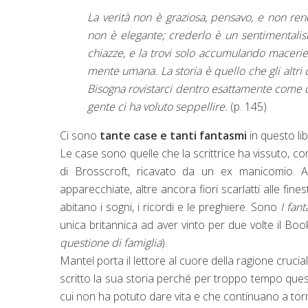
La verità non è graziosa, pensavo, e non ren
non è elegante; crederlo è un sentimentalis
chiazze, e la trovi solo accumulando macerie 
mente umana. La storia è quello che gli altri 
Bisogna rovistarci dentro esattamente come q
gente ci ha voluto seppellire.
(p. 145)
Ci sono
tante case e tanti fantasmi
in questo li
Le case sono quelle che la scrittrice ha vissuto, c
di Brosscroft, ricavato da un ex manicomio. A
apparecchiate, altre ancora fiori scarlatti alle fi
abitano i sogni, i ricordi e le preghiere. Sono
I fant
unica britannica ad aver vinto per due volte il Bo
questione di famiglia
).
Mantel porta il lettore al cuore della ragione crucia
scritto la sua storia perché per troppo tempo questa 
cui non ha potuto dare vita e che continuano a tor