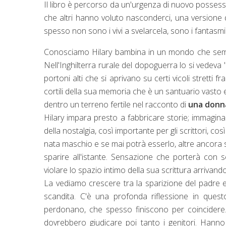
Il libro è percorso da un'urgenza di nuovo posses
che altri hanno voluto nasconderci, una versione d
spesso non sono i vivi a svelarcela, sono i fantasmi
Conosciamo Hilary bambina in un mondo che sembra
Nell'Inghilterra rurale del dopoguerra lo si vedeva "
portoni alti che si aprivano su certi vicoli stretti
cortili della sua memoria che è un santuario vasto 
dentro un terreno fertile nel racconto di
una donna
Hilary impara presto a fabbricare storie; immagina 
della nostalgia, così importante per gli scrittori, co
nata maschio e se mai potrà esserlo, altre ancora s
sparire all'istante. Sensazione che porterà con
violare lo spazio intimo della sua scrittura arrivan
La vediamo crescere tra la sparizione del padre e
scandita. C'è una profonda riflessione in ques
perdonano, che spesso finiscono per coincidere.
dovrebbero giudicare poi tanto i genitori. Han