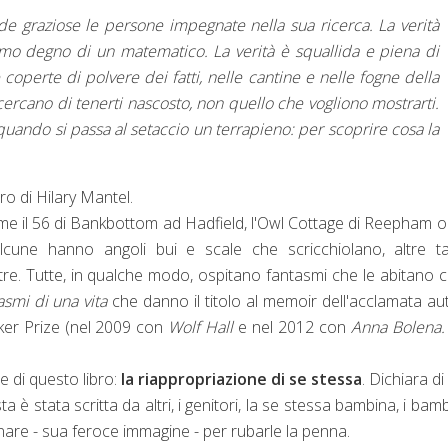
de graziose le persone impegnate nella sua ricerca. La verità
mo degno di un matematico. La verità è squallida e piena di
coperte di polvere dei fatti, nelle cantine e nelle fogne della
cercano di tenerti nascosto, non quello che vogliono mostrarti.
uando si passa al setaccio un terrapieno: per scoprire cosa la
bro di Hilary Mantel.
ome il 56 di Bankbottom ad Hadfield, l'Owl Cottage di Reepham o 
lcune hanno angoli bui e scale che scricchiolano, altre ta
nestre. Tutte, in qualche modo, ospitano fantasmi che le abitano
asmi di una vita
che danno il titolo al memoir dell'acclamata aut
oker Prize (nel 2009 con
Wolf Hall
e nel 2012 con
Anna Bolena.
le di questo libro:
la riappropriazione di se stessa
. Dichiara di
è stata scritta da altri, i genitori, la se stessa bambina, i bamb
nare - sua feroce immagine - per rubarle la penna.