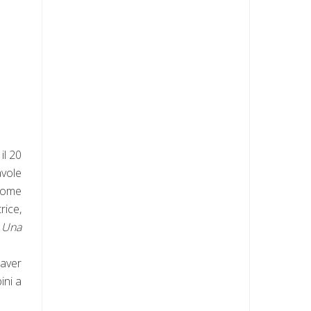
il 20
vole
 come
rice,
 Una
 aver
ini a