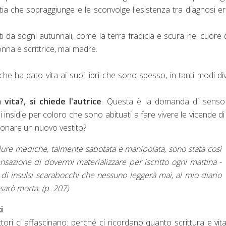
tia che sopraggiunge e le sconvolge l'esistenza tra diagnosi er
tati da sogni autunnali, come la terra fradicia e scura nel cuore 
nna e scrittrice, mai madre.
e ha dato vita ai suoi libri che sono spesso, in tanti modi div
vita?, si chiede l'autrice
. Questa è la domanda di senso
insidie per coloro che sono abituati a fare vivere le vicende di a
zionare un nuovo vestito?
ure mediche, talmente sabotata e manipolata, sono stata così
nsazione di dovermi materializzare per iscritto ogni mattina -
di insulsi scarabocchi che nessuno leggerà mai, al mio diario
sarò morta. (p. 207)
i
.
ttori ci affascinano: perché ci ricordano quanto scrittura e vit