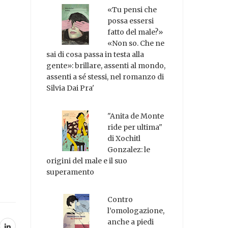
«Tu pensi che
possa essersi
fatto del male?»
«Non so. Che ne
sai di cosa passa in testa alla
gente»: brillare, assenti al mondo,
assenti a sé stessi, nel romanzo di
Silvia Dai Pra'
"Anita de Monte
ride per ultima"
di Xochitl
Gonzalez: le
origini del male e il suo
superamento
Contro
l’omologazione,
anche a piedi