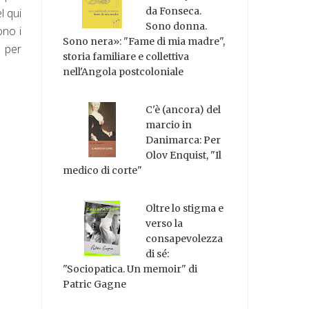
da Fonseca.
l qui
Sono donna.
ono i
Sono nera»: "Fame di mia madre",
e per
storia familiare e collettiva
nell'Angola postcoloniale
C'è (ancora) del
marcio in
Danimarca: Per
Olov Enquist, "Il
medico di corte"
Oltre lo stigma e
verso la
consapevolezza
di sé:
"Sociopatica. Un memoir" di
Patric Gagne