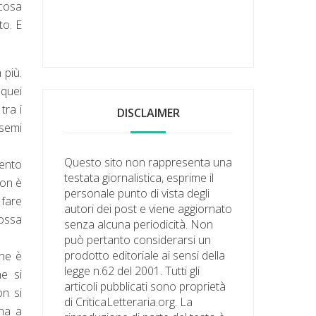
lcosa
to. E
 più.
 quei
tra i
DISCLAIMER
 semi
Questo sito non rappresenta una
mento
testata giornalistica, esprime il
non è
personale punto di vista degli
 fare
autori dei post e viene aggiornato
possa
senza alcuna periodicità. Non
può pertanto considerarsi un
prodotto editoriale ai sensi della
 ne è
legge n.62 del 2001. Tutti gli
e si
articoli pubblicati sono proprietà
on si
di CriticaLetteraria.org. La
gna a