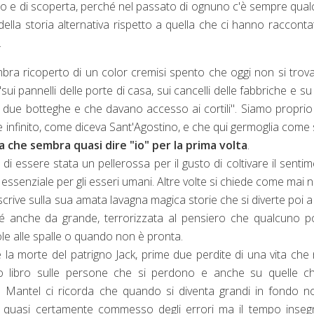
so e di scoperta, perché nel passato di ognuno c'è sempre qua
ella storia alternativa rispetto a quella che ci hanno racconta
.
 ricoperto di un color cremisi spento che oggi non si trova
sui pannelli delle porte di casa, sui cancelli delle fabbriche e su
 fra due botteghe e che davano accesso ai cortili". Siamo proprio 
e infinito, come diceva Sant'Agostino, e che qui germoglia come
 che sembra quasi dire "io" per la prima volta
.
di essere stata un pellerossa per il gusto di coltivare il senti
sì essenziale per gli esseri umani. Altre volte si chiede come mai 
crive sulla sua amata lavagna magica storie che si diverte poi a
 sé anche da grande, terrorizzata al pensiero che qualcuno 
dole alle spalle o quando non è pronta.
 la morte del patrigno Jack, prime due perdite di una vita che
to libro sulle persone che si perdono e anche su quelle ch
 Mantel ci ricorda che quando si diventa grandi in fondo n
no quasi certamente commesso degli errori ma il tempo inse