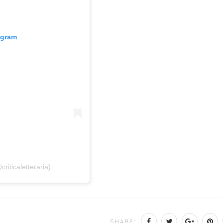
agram
riticaletteraria)
SHARE: