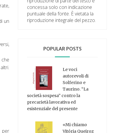
riproduzione di parte del testo è
rate,
concessa solo con indicazione
puntuale della fonte. È vietata la
riproduzione integrale del pezzo.
di un
ersi,
POPULAR POSTS
 che
ltri.
Le voci
autorevoli di
Solferino e
Taurino. “La
società sospesa” contro la
precarietà lavorativa ed
esistenziale del presente
«Mi chiamo
a per
Vitória Queiroz