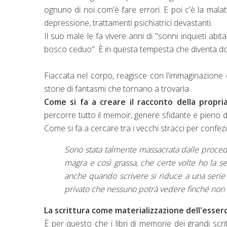
ognuno di noi com'è fare errori. E poi c'è la malat
depressione, trattamenti psichiatrici devastanti.
Il suo male le fa vivere anni di "sonni inquieti abi
bosco ceduo". È in questa tempesta che diventa do
Fiaccata nel corpo, reagisce con l'immaginazione ch
storie di fantasmi che tornano a trovarla.
Come si fa a creare il racconto della propria 
percorre tutto il memoir, genere sfidante e pieno di 
Come si fa a cercare tra i vecchi stracci per confe
Sono stata talmente massacrata dalle proced
magra e così grassa, che certe volte ho la se
anche quando scrivere si riduce a una serie 
privato che nessuno potrà vedere finché non 
La scrittura come materializzazione dell'esserc
È per questo che i libri di memorie dei grandi scri