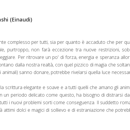
ashi (Einaudi)
ente complesso per tutti, sia per quanto è accaduto che per q
le, purtroppo, non farà eccezione tra nuove restrizioni, sob
steggiare. Per ritrovare un po' di forza, energia e speranza allo
lontano dalla nostra realtà, con quel pizzico di magia che soltan
li animali) sanno donare, potrebbe rivelarsi quella luce necessar
 la scrittura elegante e soave e a tutti quelli che amano gli anima
n un periodo delicato come questo, ha bisogno di distrarsi d
 tutti i nuovi problemi sorti come conseguenza. Il suddetto ro
rà attimi dolci e magici di sollievo e di estraniazione che potre