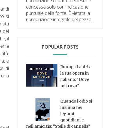
riproduzione di parte del testo è
concessa solo con indicazione
randi
puntuale della fonte. È vietata la
to si
riproduzione integrale del pezzo.
fatti
e dei
e, il
terra
POPULAR POSTS
rità.
na, e
Jhumpa Lahiri e
se di
la sua opera in
o una
italiano: "Dove
mi trovo"
Quando l’odio si
insinua nei
legami
quotidiani e
nell’amicizia: “Stelle di cannella”
i nel