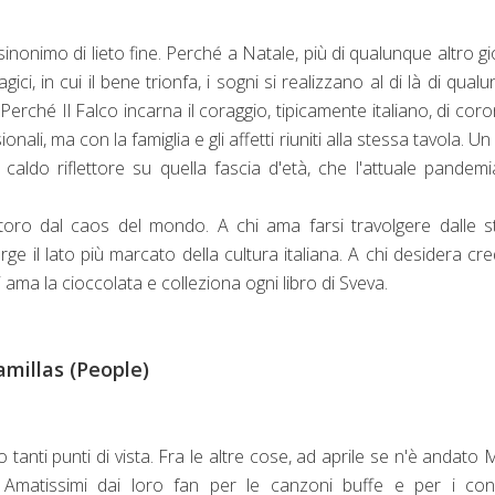
inonimo di lieto fine. Perché a Natale, più di qualunque altro g
ici, in cui il bene trionfa, i sogni si realizzano al di là di qual
 Perché Il Falco incarna il coraggio, tipicamente italiano, di cor
li, ma con la famiglia e gli affetti riuniti alla stessa tavola. Un 
 caldo riflettore su quella fascia d'età, che l'attuale pandem
toro dal caos del mondo. A chi ama farsi travolgere dalle s
erge il lato più marcato della cultura italiana. A chi desidera cr
 ama la cioccolata e colleziona ogni libro di Sveva.
amillas (People)
tanti punti di vista. Fra le altre cose, ad aprile se n'è andato 
. Amatissimi dai loro fan per le canzoni buffe e per i con