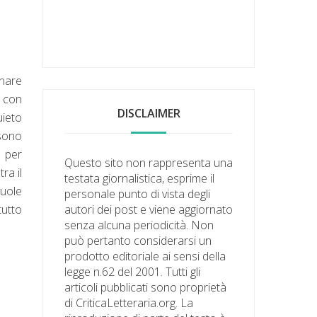
gnare
e con
DISCLAIMER
uieto
ssono
e per
Questo sito non rappresenta una
ra il
testata giornalistica, esprime il
vuole
personale punto di vista degli
autori dei post e viene aggiornato
tutto
senza alcuna periodicità. Non
può pertanto considerarsi un
prodotto editoriale ai sensi della
legge n.62 del 2001. Tutti gli
articoli pubblicati sono proprietà
di CriticaLetteraria.org. La