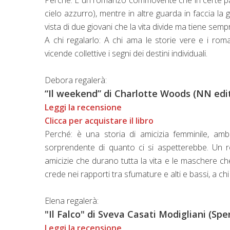
cielo azzurro), mentre in altre guarda in faccia la 
vista di due giovani che la vita divide ma tiene semp
A chi regalarlo: A chi ama le storie vere e i ro
vicende collettive i segni dei destini individuali.
Debora regalerà:
“Il weekend” di Charlotte Woods (NN ed
Leggi la recensione
Clicca per acquistare il libro
Perché: è una storia di amicizia femminile, am
sorprendente di quanto ci si aspetterebbe. Un ro
amicizie che durano tutta la vita e le maschere che
crede nei rapporti tra sfumature e alti e bassi, a ch
Elena regalerà:
"Il Falco" di Sveva Casati Modigliani (Spe
Leggi la recensione