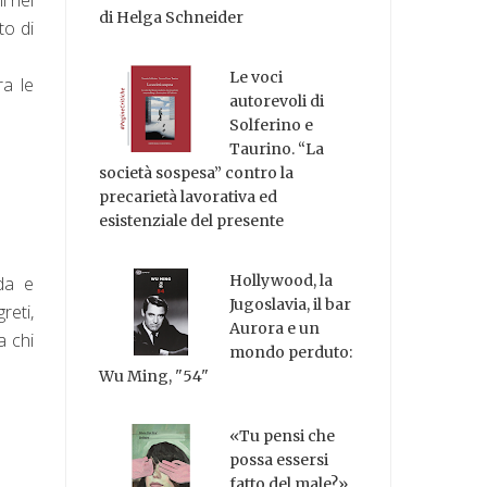
di Helga Schneider
to di
Le voci
ra le
autorevoli di
Solferino e
Taurino. “La
società sospesa” contro la
precarietà lavorativa ed
esistenziale del presente
Hollywood, la
nda e
Jugoslavia, il bar
reti,
Aurora e un
a chi
mondo perduto:
Wu Ming, "54"
«Tu pensi che
possa essersi
fatto del male?»