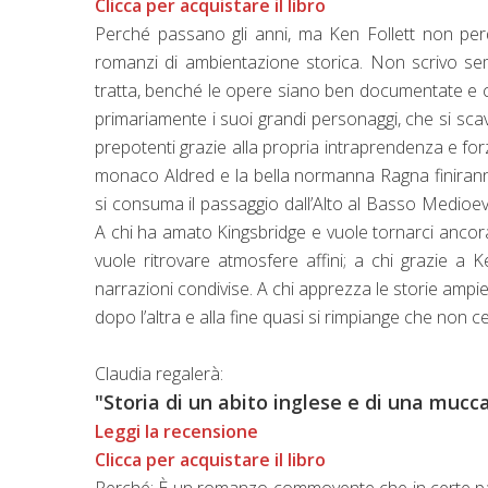
Clicca per acquistare il libro
Perché passano gli anni, ma Ken Follett non per
romanzi di ambientazione storica. Non scrivo sem
tratta, benché le opere siano ben documentate e cred
primariamente i suoi grandi personaggi, che si sca
prepotenti grazie alla propria intraprendenza e forz
monaco Aldred e la bella normanna Ragna finiranno 
si consuma il passaggio dall’Alto al Basso Medioev
A chi ha amato Kingsbridge e vuole tornarci ancora 
vuole ritrovare atmosfere affini; a chi grazie a K
narrazioni condivise. A chi apprezza le storie ampi
dopo l’altra e alla fine quasi si rimpiange che non 
Claudia regalerà:
"Storia di un abito inglese e di una mucc
Leggi la recensione
Clicca per acquistare il libro
Perché: È un romanzo commovente che in certe part