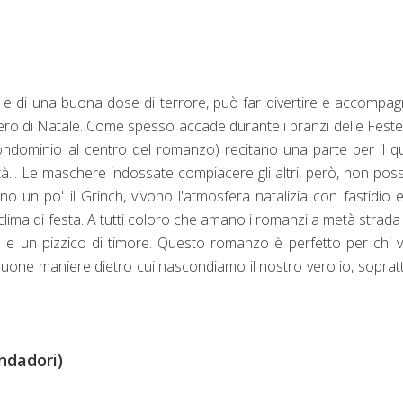
a e di una buona dose di terrore, può far divertire e accompa
albero di Natale. Come spesso accade durante i pranzi delle Fest
il condominio al centro del romanzo) recitano una parte per il q
ità... Le maschere indossate compiacere gli altri, però, non po
ono un po' il Grinch, vivono l'atmosfera natalizia con fastidio 
clima di festa. A tutti coloro che amano i romanzi a metà strada t
a e un pizzico di timore. Questo romanzo è perfetto per chi 
uone maniere dietro cui nascondiamo il nostro vero io, soprat
ondadori)