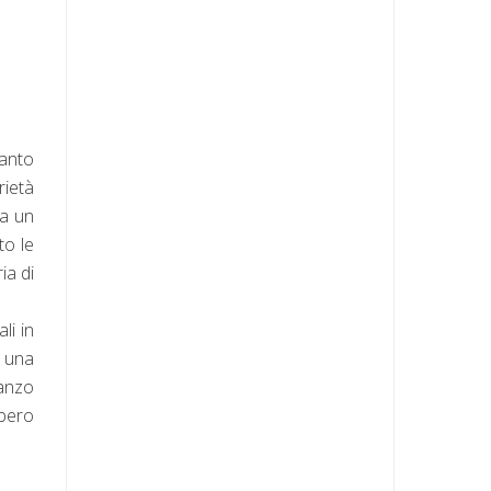
uanto
rietà
ra un
to le
ia di
li in
a una
manzo
bbero