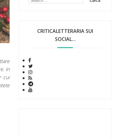
CRITICALETTERARIA SUI
SOCIAL...
tare
e. In
r cui
otete