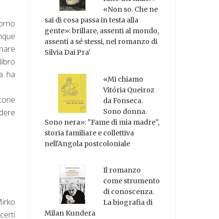
«Non so. Che ne
sai di cosa passa in testa alla
iorno
gente»: brillare, assenti al mondo,
unque
assenti a sé stessi, nel romanzo di
onare
Silvia Dai Pra'
libro
ia ha
«Mi chiamo
Vitória Queiroz
torie
da Fonseca.
Sono donna.
edere
Sono nera»: "Fame di mia madre",
storia familiare e collettiva
nell'Angola postcoloniale
Il romanzo
come strumento
di conoscenza.
Mirko
La biografia di
Milan Kundera
certi