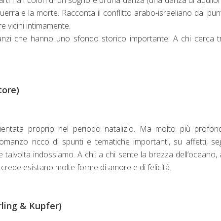
guerra e la morte. Racconta il conflitto arabo-israeliano dal pun
re vicini intimamente.
manzi che hanno uno sfondo storico importante. A chi cerca t
itore)
bientata proprio nel periodo natalizio. Ma molto più profo
manzo ricco di spunti e tematiche importanti, su affetti, seg
 talvolta indossiamo. A chi: a chi sente la brezza dell’oceano, 
i crede esistano molte forme di amore e di felicità.
rling & Kupfer)