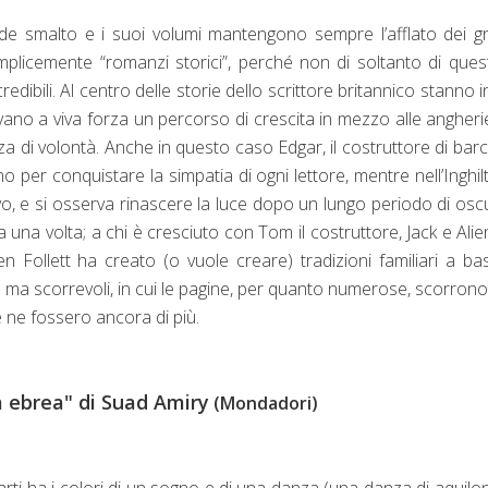
de smalto e i suoi volumi mantengono sempre l’afflato dei g
plicemente “romanzi storici”, perché non di soltanto di ques
ibili. Al centro delle storie dello scrittore britannico stanno in
vano a viva forza un percorso di crescita in mezzo alle angheri
a di volontà. Anche in questo caso Edgar, il costruttore di barch
per conquistare la simpatia di ogni lettore, mentre nell’Inghil
o, e si osserva rinascere la luce dopo un lungo periodo di oscu
una volta; a chi è cresciuto con Tom il costruttore, Jack e Alie
en Follett ha creato (o vuole creare) tradizioni familiari a ba
e ma scorrevoli, in cui le pagine, per quanto numerose, scorron
ce ne fossero ancora di più.
a ebrea" di Suad Amiry
(Mondadori)
i ha i colori di un sogno e di una danza (una danza di aquilon