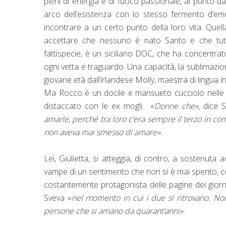
pieni di energia e di fuoco passionale, al punto da 
arco dell’esistenza con lo stesso fermento d’e
incontrare a un certo punto della loro vita. Quel
accettare che nessuno è nato Santo e che tutti
fattispecie, è un siciliano DOC, che ha concentra
ogni vetta e traguardo. Una capacità, la sublimazione 
giovane età dall’irlandese Molly, maestra di lingua i
Ma Rocco è un docile e mansueto cucciolo nelle man
distaccato con le ex mogli. «
Donne che»,
dice S
amarle, perché tra loro c’era sempre il terzo in c
non aveva mai smesso di amare».
Lei, Giulietta, si atteggia, di contro, a sostenut
vampe di un sentimento che non si è mai spento, co
costantemente protagonista delle pagine dei giorna
Sveva «
nel momento in cui i due si ritrovano.
Non
persone che si amano da quarant’anni».