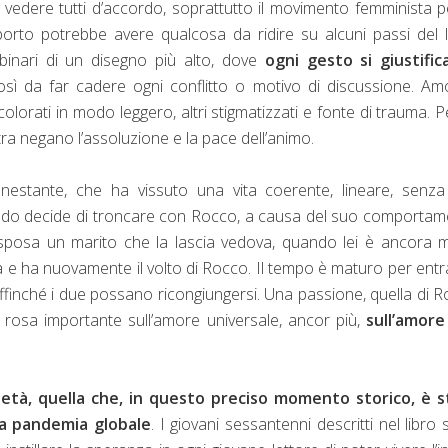
vedere tutti d’accordo, soprattutto il movimento femminista p
aborto potrebbe avere qualcosa da ridire su alcuni passi del l
 binari di un disegno più alto, dove
ogni gesto si giustific
osì da far cadere ogni conflitto o motivo di discussione. Am
olorati in modo leggero, altri stigmatizzati e fonte di trauma. P
ltra negano l’assoluzione e la pace dell’animo.
enestante, che ha vissuto una vita coerente, lineare, senz
ndo decide di troncare con Rocco, a causa del suo comporta
 sposa un marito che la lascia vedova, quando lei è ancora 
rta e ha nuovamente il volto di Rocco. Il tempo è maturo per ent
 affinché i due possano ricongiungersi. Una passione, quella di 
 rosa importante sull’amore universale, ancor più,
sull’amore
 età, quella che, in questo preciso momento storico, è s
a pandemia globale
. I giovani sessantenni descritti nel libro