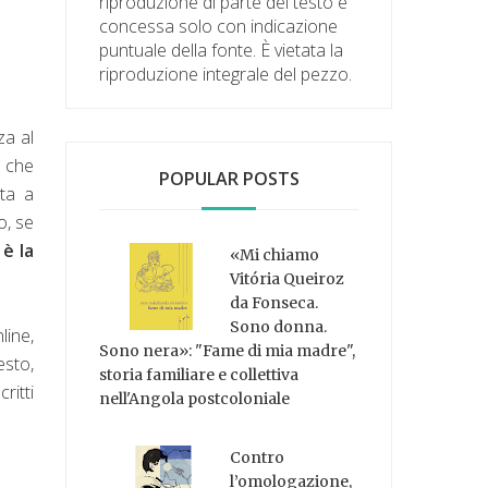
riproduzione di parte del testo è
concessa solo con indicazione
puntuale della fonte. È vietata la
riproduzione integrale del pezzo.
za al
a che
POPULAR POSTS
lta a
o, se
è la
«Mi chiamo
Vitória Queiroz
da Fonseca.
Sono donna.
line,
Sono nera»: "Fame di mia madre",
esto,
storia familiare e collettiva
ritti
nell'Angola postcoloniale
Contro
l’omologazione,