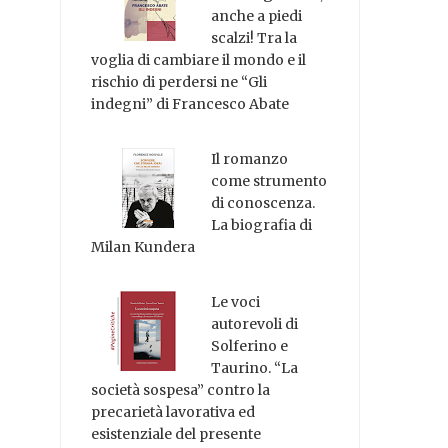
anche a piedi
scalzi! Tra la
voglia di cambiare il mondo e il
rischio di perdersi ne “Gli
indegni” di Francesco Abate
Il romanzo
come strumento
di conoscenza.
La biografia di
Milan Kundera
Le voci
autorevoli di
Solferino e
Taurino. “La
società sospesa” contro la
precarietà lavorativa ed
esistenziale del presente