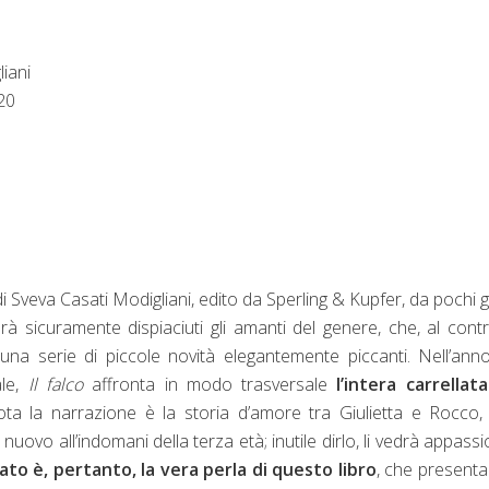
liani
20
 di Sveva Casati Modigliani, edito da Sperling & Kupfer, da pochi g
erà sicuramente dispiaciuti gli amanti del genere, che, al contr
na serie di piccole novità elegantemente piccanti. Nell’ann
ale,
Il falco
affronta in modo trasversale
l’intera carrellata
uota la narrazione è la storia d’amore tra Giulietta e Rocco,
nuovo all’indomani della terza età; inutile dirlo, li vedrà appassi
ato è, pertanto, la vera perla di questo libro
, che present