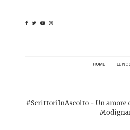
HOME
LE NO
#ScrittoriInAscolto - Un amore c
Modignani