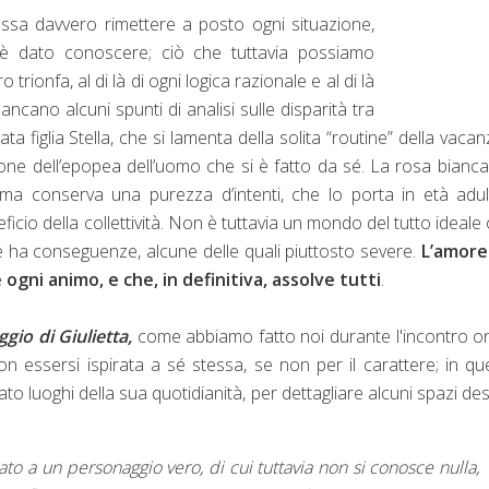
ssa davvero rimettere a posto ogni situazione,
 è dato conoscere; ciò che tuttavia possiamo
rionfa, al di là di ogni logica razionale e al di là
ncano alcuni spunti di analisi sulle disparità tra
oiata figlia Stella, che si lamenta della solita “routine” della vacan
zione dell’epopea dell’uomo che si è fatto da sé. La rosa bianc
 ma conserva una purezza d’intenti, che lo porta in età adu
icio della collettività. Non è tuttavia un mondo del tutto ideale 
e ha conseguenze, alcune delle quali piuttosto severe.
L’amore 
 ogni animo, e che, in definitiva, assolve tutti
.
ggio di Giulietta,
come abbiamo fatto noi durante l'incontro on
on essersi ispirata a sé stessa, se non per il carattere; in qu
ato luoghi della sua quotidianità, per dettagliare alcuni spazi desc
rato a un personaggio vero, di cui tuttavia non si conosce nulla,