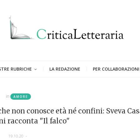
STRE RUBRICHE
LA REDAZIONE
PER COLLABORAZIONI
in
AMORE
he non conosce età né confini: Sveva Cas
 racconta "Il falco"
19.10.20
-