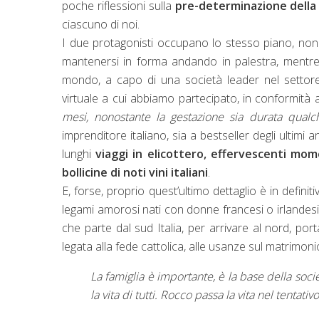
poche riflessioni sulla
pre-determinazione della 
ciascuno di noi.
I due protagonisti occupano lo stesso piano, nono
mantenersi in forma andando in palestra, mentre 
mondo, a capo di una società leader nel settore d
virtuale a cui abbiamo partecipato, in conformità a
mesi, nonostante la gestazione sia durata qualc
imprenditore italiano, sia a bestseller degli ulti
lunghi
viaggi in elicottero,
effervescenti mome
bollicine di noti vini italiani
.
E, forse, proprio quest’ultimo dettaglio è in definit
legami amorosi nati con donne francesi o irlandesi,
che parte dal sud Italia, per arrivare al nord, po
legata alla fede cattolica, alle usanze sul matrimonio, a
La famiglia è importante, è la base della socie
la vita di tutti. Rocco passa la vita nel tentat