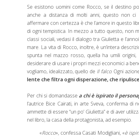
Se esistono uomini come Rocco, se il destino po
anche a distanza di molti anni, questo non ci
affermare con certezza è che l’amore in questo libro t
di ogni tempistica. In mezzo a tutto questo, non ma
classi sociali, vedasi il dialogo tra Giulietta e l’ann
mare. La vita di Rocco, inoltre, è un’intera descri
spunta nel mazzo rosso, quella ha umili origini,
desiderare di usare i propri mezzi economici a benef
vogliamo, idealizzato, quello de
Il falco
. Ogni azion
lente che filtra ogni disperazione, che ripulisce
Per chi si domandasse
a chi è ispirato il persona
l’autrice Bice Cairati
,
in arte Sveva, conferma
di n
ammette di essere “un po’ Giulietta” e di aver utilizz
nel libro, la casa della protagonista, ad esempio.
«
Rocco
»
,
confessa Casati Modigliani, «
è ispi