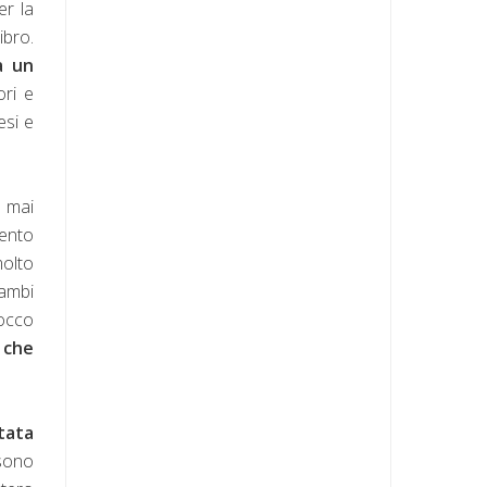
er la
ibro.
a un
ori e
esi e
a mai
mento
molto
rambi
Rocco
 che
tata
 sono