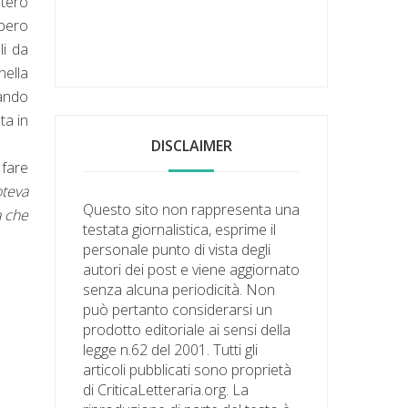
ntero
bbero
li da
ella
lando
ta in
DISCLAIMER
 fare
teva
Questo sito non rappresenta una
a che
testata giornalistica, esprime il
personale punto di vista degli
autori dei post e viene aggiornato
senza alcuna periodicità. Non
può pertanto considerarsi un
prodotto editoriale ai sensi della
legge n.62 del 2001. Tutti gli
articoli pubblicati sono proprietà
di CriticaLetteraria.org. La