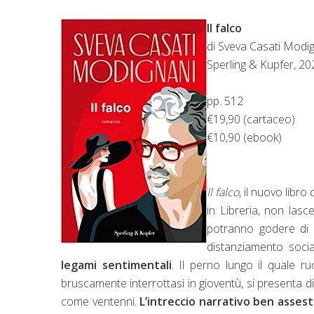
Il falco
di Sveva Casati Modig
Sperling & Kupfer, 20
pp. 512
€19,90 (cartaceo)
€10,90 (ebook)
Il falco
, il nuovo libro
in Libreria, non lasc
potranno godere di u
distanziamento soci
legami sentimentali
. Il perno lungo il quale r
bruscamente interrottasi in gioventù, si presenta di 
come ventenni.
L’intreccio narrativo ben assest