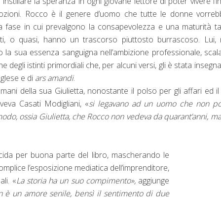
instillare la speranza in ogni giovane lettore di poter vivere l’i
mozioni. Rocco è il genere d’uomo che tutte le donne vorre
la fase in cui prevalgono la consapevolezza e una maturità ta
, o quasi, hanno un trascorso piuttosto burrascoso. Lui, n
to la sua essenza sanguigna nell’ambizione professionale, sca
degli istinti primordiali che, per alcuni versi, gli è stata insegna
nglese e di
ars amandi
.
i della sua Giulietta, nonostante il polso per gli affari ed il
veva Casati Modigliani, «
si legavano ad un uomo che non po
omodo, ossia Giulietta, che Rocco non vedeva da quarant’anni, m
a acida per buona parte del libro, mascherando le
mplice l’esposizione mediatica dell’imprenditore,
li. «
La storia ha un suo compimento»,
aggiunge
 è un amore senile, bensì il sentimento di due