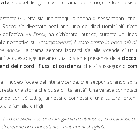
vita
, su quel disegno divino chiamato destino, che forse esist
stante Giulietta sia una tranquilla nonna di sessant’anni, ch
Rocco sia diventato negli anni uno dei dieci uomini più ricch
ell’ottica. «
Il libro»,
ha dichiarato l’autrice, durante un l'inc
lle normative sul «
“carognavirus”, è stato scritto in poco più d
he anno».
La trama sembra ispirarsi sia alle vicende di un 
mi anni. A questo aggiungiamo una costante presenza della
ciocco
nti dei ricordi
,
flussi di coscienza
che si susseguono
com
iva il nucleo focale dell’intera vicenda, che seppur aprendo spira
 resta una storia che pulsa di “italianità”. Una verace connotaz
rtando con sé tutti gli annessi e connessi di una cultura forte
lla famiglia e i figli.
tà - dice Sveva - se una famiglia va a catafascio, va a catafascio
ivo di crearne una, nonostante i matrimoni sbagliati.