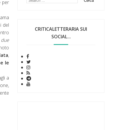
e per
e ama
i del
CRITICALETTERARIA SUI
ontro
SOCIAL...
i due
noto
lata
,
e le
gli a
ione,
mente