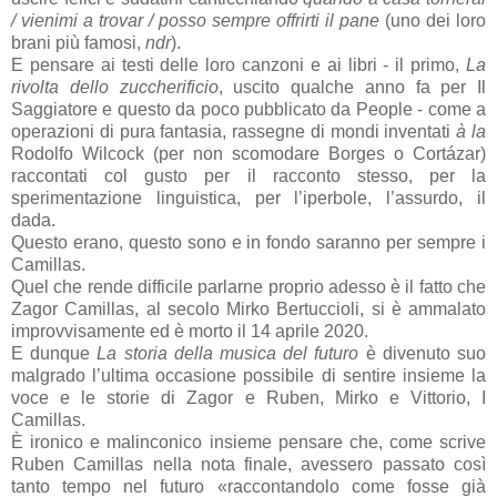
/ vienimi a trovar / posso sempre offrirti il pane
(uno dei loro
brani più famosi,
ndr
).
E pensare ai testi delle loro canzoni e ai libri - il primo,
La
rivolta dello zuccherificio
, uscito qualche anno fa per Il
Saggiatore e questo da poco pubblicato da People - come a
operazioni di pura fantasia, rassegne di mondi inventati
à la
Rodolfo Wilcock (per non scomodare Borges o Cortázar)
raccontati col gusto per il racconto stesso, per la
sperimentazione linguistica, per l’iperbole, l’assurdo, il
dada.
Questo erano, questo sono e in fondo saranno per sempre i
Camillas.
Quel che rende difficile parlarne proprio adesso è il fatto che
Zagor Camillas, al secolo Mirko Bertuccioli, si è ammalato
improvvisamente ed è morto il 14 aprile 2020.
E dunque
La storia della musica del futuro
è divenuto suo
malgrado l’ultima occasione possibile di sentire insieme la
voce e le storie di Zagor e Ruben, Mirko e Vittorio, I
Camillas.
È ironico e malinconico insieme pensare che, come scrive
Ruben Camillas nella nota finale, avessero passato così
tanto tempo nel futuro «raccontandolo come fosse già