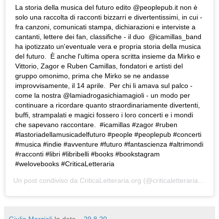
La storia della musica del futuro edito @peoplepub.it non è
solo una raccolta di racconti bizzarri e divertentissimi, in cui -
fra canzoni, comunicati stampa, dichiarazioni e interviste a
cantanti, lettere dei fan, classifiche - il duo @icamillas_band
ha ipotizzato un'eventuale vera e propria storia della musica
del futuro. È anche l'ultima opera scritta insieme da Mirko e
Vittorio, Zagor e Ruben Camillas, fondatori e artisti del
gruppo omonimo, prima che Mirko se ne andasse
improvvisamente, il 14 aprile. Per chi li amava sul palco -
come la nostra @lamiadrogasichiamagioli - un modo per
continuare a ricordare quanto straordinariamente divertenti,
buffi, strampalati e magici fossero i loro concerti e i mondi
che sapevano raccontare. #icamillas #zagor #ruben
#lastoriadellamusicadelfuturo #people #peoplepub #concerti
#musica #indie #avventure #futuro #fantascienza #altrimondi
#racconti #libri #libribelli #books #bookstagram
#welovebooks #CriticaLetteraria
Un post condiviso da
CriticaLetteraria.org
(@criticaletteraria) in data:
Giulia Marziali
In data...
29.8.20