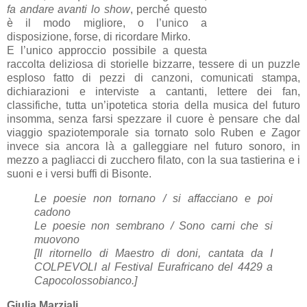
fa andare avanti lo show
, perché questo
è il modo migliore, o l’unico a
disposizione, forse, di ricordare Mirko.
E l’unico approccio possibile a questa
raccolta deliziosa di storielle bizzarre, tessere di un puzzle
esploso fatto di pezzi di canzoni, comunicati stampa,
dichiarazioni e interviste a cantanti, lettere dei fan,
classifiche, tutta un’ipotetica storia della musica del futuro
insomma, senza farsi spezzare il cuore è pensare che dal
viaggio spaziotemporale sia tornato solo Ruben e Zagor
invece sia ancora là a galleggiare nel futuro sonoro, in
mezzo a pagliacci di zucchero filato, con la sua tastierina e i
suoni e i versi buffi di Bisonte.
Le poesie non tornano / si affacciano e poi
cadono
Le poesie non sembrano / Sono carni che si
muovono
[Il ritornello di Maestro di doni, cantata da I
COLPEVOLI al Festival Eurafricano del 4429 a
Capocolossobianco.]
Giulia Marziali