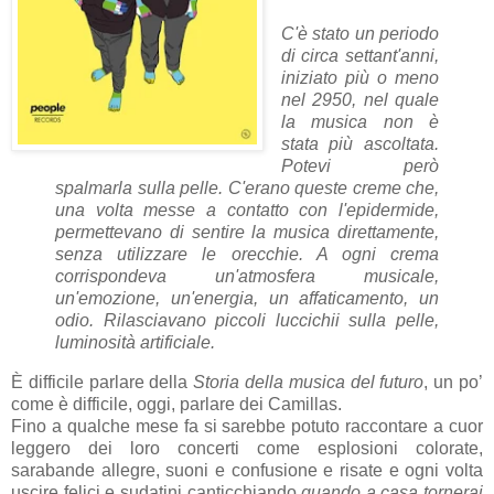
C'è stato un periodo
di circa settant'anni,
iniziato più o meno
nel 2950, nel quale
la musica non è
stata più ascoltata.
Potevi però
spalmarla sulla pelle. C'erano queste creme che,
una volta messe a contatto con l'epidermide,
permettevano di sentire la musica direttamente,
senza utilizzare le orecchie. A ogni crema
corrispondeva un'atmosfera musicale,
un'emozione, un'energia, un affaticamento, un
odio. Rilasciavano piccoli luccichii sulla pelle,
luminosità artificiale.
È difficile parlare della
Storia della musica del futuro
, un po’
come è difficile, oggi, parlare dei Camillas.
Fino a qualche mese fa si sarebbe potuto raccontare a cuor
leggero dei loro concerti come esplosioni colorate,
sarabande allegre, suoni e confusione e risate e ogni volta
uscire felici e sudatini canticchiando
quando a casa tornerai