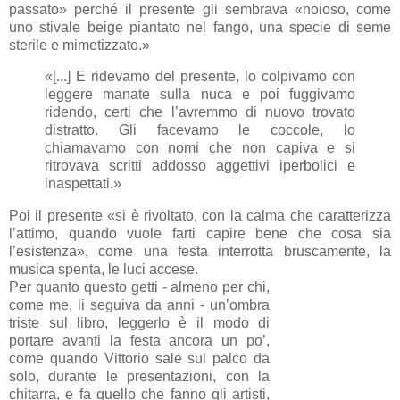
passato» perché il presente gli sembrava «noioso, come
uno stivale beige piantato nel fango, una specie di seme
sterile e mimetizzato.»
«[...] E ridevamo del presente, lo colpivamo con
leggere manate sulla nuca e poi fuggivamo
ridendo, certi che l’avremmo di nuovo trovato
distratto. Gli facevamo le coccole, lo
chiamavamo con nomi che non capiva e si
ritrovava scritti addosso aggettivi iperbolici e
inaspettati.»
Poi il presente «si è rivoltato, con la calma che caratterizza
l’attimo, quando vuole farti capire bene che cosa sia
l’esistenza», come una festa interrotta brus
camente, la
musica spenta, le luci accese.
Per quanto questo getti - almeno per chi,
come me, li seguiva da anni
- un’ombra
triste sul libro, leggerlo è il modo di
portare avanti la festa ancora un po’,
come quando Vittorio sale sul palco da
solo, durante le presentazioni, con la
chitarra, e fa quello che fanno gli artisti,