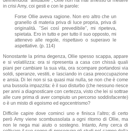
definendola "affidabile", Ollie non ha mai smesso di mettere
in crisi Amy, coi gesti e con le parole:
Forse Ollie aveva ragione. Non ero altro che un
granello di materia priva di luce propria, priva di
originalità. "Sei così prevedibile", mi ripeteva,
spietata. Ero in tutto e per tutto il suo opposto, mi
attenevo alle regole, rispettavo o superavo le
aspettative. (p. 114)
Nonostante la prima degenza, Ollie spesso scappa, appare
e si volatilizza: ora si ripresenta a casa con chissà quali
piani per cambiare la sua vita, ora scompare portandosi via
soldi, speranze, vestiti, e lasciando in casa preoccupazione
e ansia. Di lei non si sa quasi mai nulla, se non che è come
una bussola impazzita: è il suo disturbo (che nessuno riesce
per anni a diagnosticare con certezza, visto che lei si sottrae
alle cure prima di aver compiuto un percorso soddisfacente)
o è un misto di egoismo ed egocentrismo?
Difficile capire dove cominci uno e finisca l'altro; di certo
però Amy viene scombussolata a ogni ritorno di Ollie, ma
non le nega mai aiuto o sostegno. Intanto, Amy cerca di
coltivare il suo sogno di proseguire gli studi nel campo della