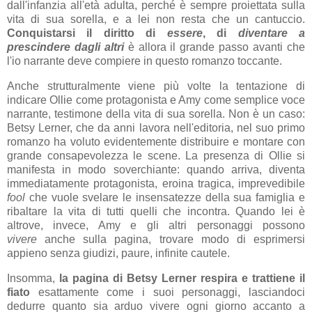
dall'infanzia all'età adulta, perché è sempre proiettata sulla
vita di sua sorella, e a lei non resta che un cantuccio.
Conquistarsi il diritto di
essere
, di
diventare a
prescindere dagli altri
è allora il grande passo avanti che
l'io narrante deve compiere in questo romanzo toccante.
Anche strutturalmente viene più volte la tentazione di
indicare Ollie come protagonista e Amy come semplice voce
narrante, testimone della vita di sua sorella. Non è un caso:
Betsy Lerner, che da anni lavora nell'editoria, nel suo primo
romanzo ha voluto evidentemente distribuire e montare con
grande consapevolezza le scene. La presenza di Ollie si
manifesta in modo soverchiante: quando arriva, diventa
immediatamente protagonista, eroina tragica, imprevedibile
fool
che vuole svelare le insensatezze della sua famiglia e
ribaltare la vita di tutti quelli che incontra. Quando lei è
altrove, invece, Amy e gli altri personaggi possono
vivere
anche sulla pagina, trovare modo di esprimersi
appieno senza giudizi, paure, infinite cautele.
Insomma,
la pagina di Betsy Lerner respira e trattiene il
fiato
esattamente come i suoi personaggi, lasciandoci
dedurre quanto sia arduo vivere ogni giorno accanto a