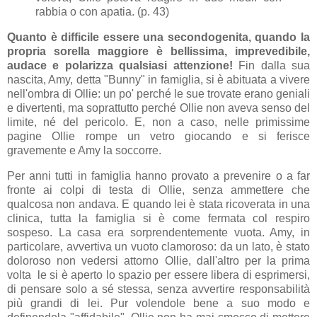
rabbia o con apatia. (p. 43)
Quanto è difficile essere una secondogenita, quando la
propria sorella maggiore è bellissima, imprevedibile,
audace e polarizza qualsiasi attenzione!
Fin dalla sua
nascita, Amy, detta "Bunny" in famiglia, si è abituata a vivere
nell'ombra di Ollie: un po' perché le sue trovate erano geniali
e divertenti, ma soprattutto perché Ollie non aveva senso del
limite, né del pericolo. E, non a caso, nelle primissime
pagine Ollie rompe un vetro giocando e si ferisce
gravemente e Amy la soccorre.
Per anni tutti in famiglia hanno provato a prevenire o a far
fronte ai colpi di testa di Ollie, senza ammettere che
qualcosa non andava. E quando lei è stata ricoverata in una
clinica, tutta la famiglia si è come fermata col respiro
sospeso. La casa era sorprendentemente vuota. Amy, in
particolare, avvertiva un vuoto clamoroso: da un lato, è stato
doloroso non vedersi attorno Ollie, dall'altro per la prima
volta le si è aperto lo spazio per essere libera di esprimersi,
di pensare solo a sé stessa, senza avvertire responsabilità
più grandi di lei. Pur volendole bene a suo modo e