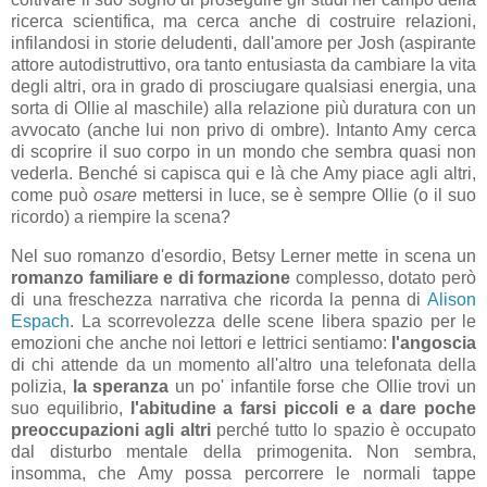
ricerca scientifica, ma cerca anche di costruire relazioni,
infilandosi in storie deludenti, dall'amore per Josh (aspirante
attore autodistruttivo, ora tanto entusiasta da cambiare la vita
degli altri, ora in grado di prosciugare qualsiasi energia, una
sorta di Ollie al maschile) alla relazione più duratura con un
avvocato (anche lui non privo di ombre). Intanto Amy cerca
di scoprire il suo corpo in un mondo che sembra quasi non
vederla. Benché si capisca qui e là che Amy piace agli altri,
come può
osare
mettersi in luce, se è sempre Ollie (o il suo
ricordo) a riempire la scena?
Nel suo romanzo d'esordio, Betsy Lerner mette in scena un
romanzo familiare e di formazione
complesso, dotato però
di una freschezza narrativa che ricorda la penna di
Alison
Espach
. La scorrevolezza delle scene libera spazio per le
emozioni che anche noi lettori e lettrici sentiamo:
l'angoscia
di chi attende da un momento all'altro una telefonata della
polizia,
la speranza
un po' infantile forse che Ollie trovi un
suo equilibrio,
l'abitudine a farsi piccoli e a dare poche
preoccupazioni agli altri
perché tutto lo spazio è occupato
dal disturbo mentale della primogenita. Non sembra,
insomma, che Amy possa percorrere le normali tappe