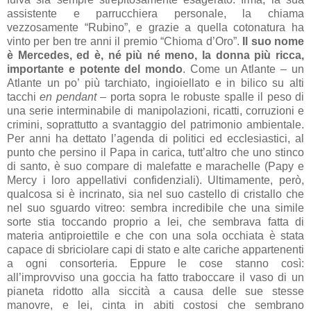
assistente e parrucchiera personale, la chiama
vezzosamente “Rubino”, e grazie a quella cotonatura ha
vinto per ben tre anni il premio “Chioma d’Oro”.
Il suo nome
è Mercedes, ed è, né più né meno, la donna più ricca,
importante e potente del mondo
. Come un Atlante – un
Atlante un po’ più tarchiato, ingioiellato e in bilico su alti
tacchi
en pendant
– porta sopra le robuste spalle il peso di
una serie interminabile di manipolazioni, ricatti, corruzioni e
crimini, soprattutto a svantaggio del patrimonio ambientale.
Per anni ha dettato l’agenda di politici ed ecclesiastici, al
punto che persino il Papa in carica, tutt’altro che uno stinco
di santo, è suo compare di malefatte e marachelle (Papy e
Mercy i loro appellativi confidenziali). Ultimamente, però,
qualcosa si è incrinato, sia nel suo castello di cristallo che
nel suo sguardo vitreo: sembra incredibile che una simile
sorte stia toccando proprio a lei, che sembrava fatta di
materia antiproiettile e che con una sola occhiata è stata
capace di sbriciolare capi di stato e alte cariche appartenenti
a ogni consorteria. Eppure le cose stanno così:
all’improvviso una goccia ha fatto traboccare il vaso di un
pianeta ridotto alla siccità a causa delle sue stesse
manovre, e lei, cinta in abiti costosi che sembrano