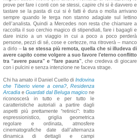
prove per fare i conti con se stessi, capire chi si è davvero e
tastare se la pasta di cui si è fatti è dura o molla arrivano
sempre quando le terga non stanno adagiate sul lettino
dell’analista. Quindi a Mercedes non resta che chiamare a
raccolta il suo cerchio magico di stipendiati, fare i bagagli e
dare inizio a un viaggio in cui a poco a poco perderà
persone, pezzi di sé, cose e certezze, ma ritroverà – manco
a dirlo –
la se stessa più remota, quella che si illudeva di
avere capito come volgere a suo favore l’eterno conflitto
tra “avere paura” e “fare paura”
, che credeva di giocare
con i pulcini e senza intenzione ne faceva strage.
Chi ha amato il Daniel Cuello di
Indovina
che Tiberio viene a cena?
,
Residenza
Arcadia
e
Guardati dal Beluga magico
ne
riconoscerà in tutto e per tutto le
caratteristiche autoriali a partire dagli
aspetti più prettamente “retinici”: tratto
espressionistico, griglia geometrica
regolare e ordinata, atmosfere
cinematografiche date dall’alternanza
dinamica di dettagli e campi