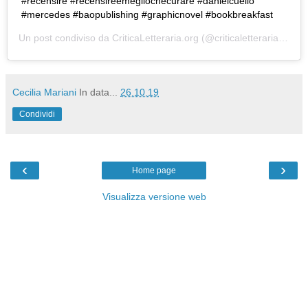
#recensire #recensireèmegliochecurare #danielcuello
#mercedes #baopublishing #graphicnovel #bookbreakfast
Un post condiviso da
CriticaLetteraria.org
(@criticaletteraria) in data:
Cecilia Mariani
In data...
26.10.19
Condividi
‹
›
Home page
Visualizza versione web