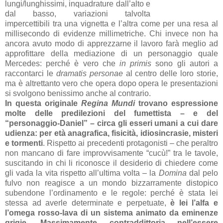
lungi/lunghissimi, inquadrature dall’alto e
dal basso, variazioni talvolta
impercettibili tra una vignetta e l’altra come per una resa al
millisecondo di evidenze millimetriche. Chi invece non ha
ancora avuto modo di apprezzarne il lavoro farà meglio ad
approfittare della mediazione di un personaggio quale
Mercedes: perché è vero che
in primis
sono gli autori a
raccontarci le
dramatis personae
al centro delle loro storie,
ma è altrettanto vero che opera dopo opera le presentazioni
si svolgono benissimo anche al contrario.
In questa originale
Regina Mundi
trovano espressione
molte delle predilezioni del fumettista – e del
“personaggio-Daniel” – circa gli esseri umani a cui dare
udienza: per età anagrafica, fisicità, idiosincrasie, misteri
e tormenti
. Rispetto ai precedenti protagonisti – che peraltro
non mancano di fare improvvisamente “cucù!” tra le tavole,
suscitando in chi li riconosce il desiderio di chiedere come
gli vada la vita rispetto all’ultima volta – la
Domina
dal pelo
fulvo non reagisce a un mondo bizzarramente distopico
subendone l’ordinamento e le regole: perché è stata lei
stessa ad averle determinate e perpetuate,
è lei l’alfa e
l’omega rosso-lava di un sistema animato da eminenze
grigie
.
Massimamente contraddittoria nell’essere