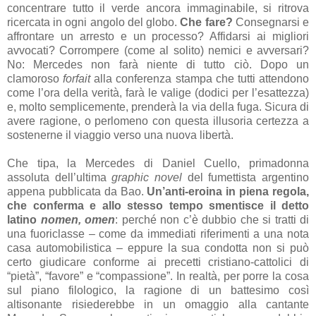
concentrare tutto il verde ancora immaginabile, si ritrova
ricercata in ogni angolo del globo.
Che fare?
Consegnarsi e
affrontare un arresto e un processo? Affidarsi ai migliori
avvocati? Corrompere (come al solito) nemici e avversari?
No: Mercedes non farà niente di tutto ciò. Dopo un
clamoroso
forfait
alla conferenza stampa che tutti attendono
come l’ora della verità, farà le valige (dodici per l’esattezza)
e, molto semplicemente, prenderà la via della fuga. Sicura di
avere ragione, o perlomeno con questa illusoria certezza a
sostenerne il viaggio verso una nuova libertà.
Che tipa, la Mercedes di Daniel Cuello, primadonna
assoluta dell’ultima
graphic novel
del fumettista argentino
appena pubblicata da Bao.
Un’anti-eroina in piena regola,
che conferma e allo stesso tempo smentisce il detto
latino
nomen, omen
: perché non c’è dubbio che si tratti di
una fuoriclasse – come da immediati riferimenti a una nota
casa automobilistica – eppure la sua condotta non si può
certo giudicare conforme ai precetti cristiano-cattolici di
“pietà”, “favore” e “compassione”. In realtà, per porre la cosa
sul piano filologico, la ragione di un battesimo così
altisonante risiederebbe in un omaggio alla cantante