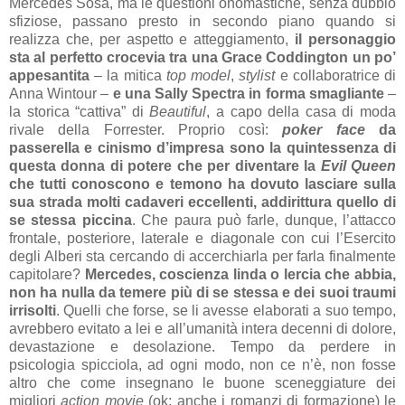
Mercedes Sosa, ma le questioni onomastiche, senza dubbio
sfiziose, passano presto in secondo piano quando si
realizza che, per aspetto e atteggiamento,
il personaggio
sta al perfetto crocevia tra una Grace Coddington un po’
appesantita
– la mitica
top model
,
stylist
e collaboratrice di
Anna Wintour –
e una Sally Spectra in forma smagliante
–
la storica “cattiva” di
Beautiful
, a capo della casa di moda
rivale della Forrester. Proprio così:
poker face
da
passerella e cinismo d’impresa sono la quintessenza di
questa donna di potere che per diventare la
Evil Queen
che tutti conoscono e temono ha dovuto lasciare sulla
sua strada molti cadaveri eccellenti, addirittura quello di
se stessa piccina
. Che paura può farle, dunque, l’attacco
frontale, posteriore, laterale e diagonale con cui l’Esercito
degli Alberi sta cercando di accerchiarla per farla finalmente
capitolare?
Mercedes, coscienza linda o lercia che abbia,
non ha nulla da temere più di se stessa e dei suoi traumi
irrisolti
. Quelli che forse, se li avesse elaborati a suo tempo,
avrebbero evitato a lei e all’umanità intera decenni di dolore,
devastazione e desolazione. Tempo da perdere in
psicologia spicciola, ad ogni modo, non ce n’è, non fosse
altro che come insegnano le buone sceneggiature dei
migliori
action movie
(ok: anche i romanzi di formazione) le