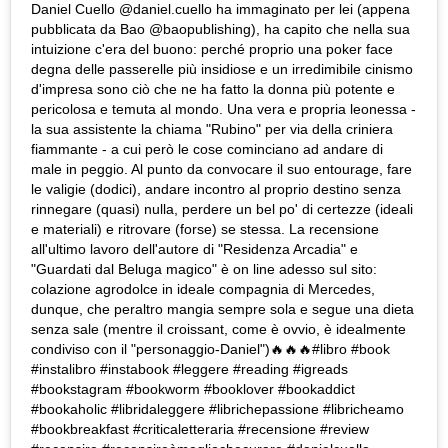
Daniel Cuello @daniel.cuello ha immaginato per lei (appena
pubblicata da Bao @baopublishing), ha capito che nella sua
intuizione c'era del buono: perché proprio una poker face
degna delle passerelle più insidiose e un irredimibile cinismo
d'impresa sono ciò che ne ha fatto la donna più potente e
pericolosa e temuta al mondo. Una vera e propria leonessa -
la sua assistente la chiama "Rubino" per via della criniera
fiammante - a cui però le cose cominciano ad andare di
male in peggio. Al punto da convocare il suo entourage, fare
le valigie (dodici), andare incontro al proprio destino senza
rinnegare (quasi) nulla, perdere un bel po' di certezze (ideali
e materiali) e ritrovare (forse) se stessa. La recensione
all'ultimo lavoro dell'autore di "Residenza Arcadia" e
"Guardati dal Beluga magico" è on line adesso sul sito:
colazione agrodolce in ideale compagnia di Mercedes,
dunque, che peraltro mangia sempre sola e segue una dieta
senza sale (mentre il croissant, come è ovvio, è idealmente
condiviso con il "personaggio-Daniel")🔥🔥🔥#libro #book
#instalibro #instabook #leggere #reading #igreads
#bookstagram #bookworm #booklover #bookaddict
#bookaholic #libridaleggere #librichepassione #libricheamo
#bookbreakfast #criticaletteraria #recensione #review