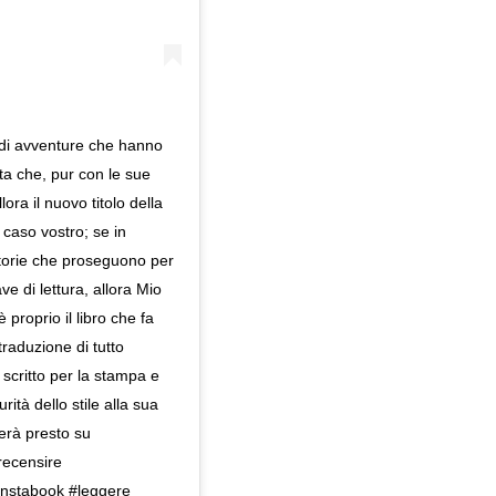
o di avventure che hanno
ta che, pur con le sue
lora il nuovo titolo della
 caso vostro; se in
storie che proseguono per
ve di lettura, allora Mio
proprio il libro che fa
traduzione di tutto
scritto per la stampa e
ità dello stile alla sua
erà presto su
recensire
#instabook #leggere