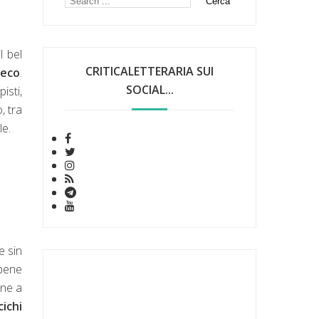
l bel
CRITICALETTERARIA SUI
reco
.
SOCIAL...
isti,
, tra
le.
e sin
bbene
ine a
ichi