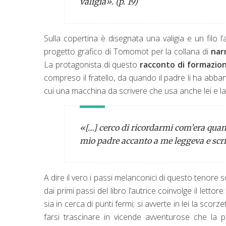
valigia». (p. 19)
Sulla copertina è disegnata una valigia e un filo l
progetto grafico di Tomomot per la collana di
nar
La protagonista di questo
racconto di formazio
compreso il fratello, da quando il padre li ha abba
cui una macchina da scrivere che usa anche lei e la v
«[…] cerco di ricordarmi com’era qua
mio padre accanto a me leggeva e scri
A dire il vero i passi melanconici di questo tenore 
dai primi passi del libro l’autrice coinvolge il lett
sia in cerca di punti fermi; si avverte in lei la sco
farsi trascinare in vicende avventurose che l