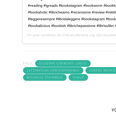
#reading #igreads #bookstagram #bookworm #booklo
#bookaholic #libricheamo #recensione #review #inlet
#leggeresempre #libridaleggere #bookstagram #book
#bookalicious #bookish #librichepassione #librisulibri
Un post condiviso da
CriticaLetteraria.org
(@criticalett
TAGS:
GIUSEPPE GIRIMONTI GRECO
LETTERATURA CONTEMPORANEA
LORENA BRUNO
MICHELLE STEINBECK
TUNUÉ
Y