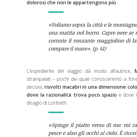
dolorosi che non le appartengono più
.
«Voliamo sopra la città e le montagn
una matita nel burro. Capre nere se n
cornute il ronzante maggiolino di la
compare il mare». (p. 41)
L’espediente del viaggio dà modo all’autrice,
strampalati – pochi dei quali conosceremo a fondo
decisivi,
risvolti macabri in una dimensione col
dove la razionalità trova poco spazio
e dove i
disagio di Loribeth.
«Spinge il piatto verso di me: mi r
pesce e alzo gli occhi al cielo. È ric