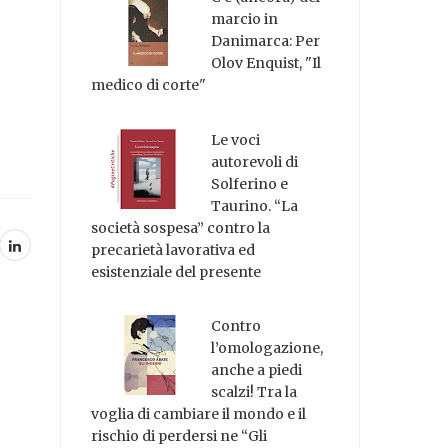
marcio in
Danimarca: Per
Olov Enquist, "Il
medico di corte"
Le voci
autorevoli di
Solferino e
Taurino. “La
società sospesa” contro la
precarietà lavorativa ed
esistenziale del presente
Contro
l’omologazione,
anche a piedi
scalzi! Tra la
voglia di cambiare il mondo e il
rischio di perdersi ne “Gli