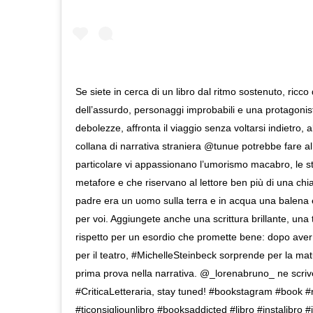
Se siete in cerca di un libro dal ritmo sostenuto, ricc
dell’assurdo, personaggi improbabili e una protagonis
debolezze, affronta il viaggio senza voltarsi indietro, al
collana di narrativa straniera @tunue potrebbe fare al
particolare vi appassionano l’umorismo macabro, le 
metafore e che riservano al lettore ben più di una chia
padre era un uomo sulla terra e in acqua una balena è 
per voi. Aggiungete anche una scrittura brillante, una 
rispetto per un esordio che promette bene: dopo aver 
per il teatro, #MichelleSteinbeck sorprende per la matur
prima prova nella narrativa. @_lorenabruno_ ne scriv
#CriticaLetteraria, stay tuned! #bookstagram #book #
#ticonsigliounlibro #booksaddicted #libro #instalibro 