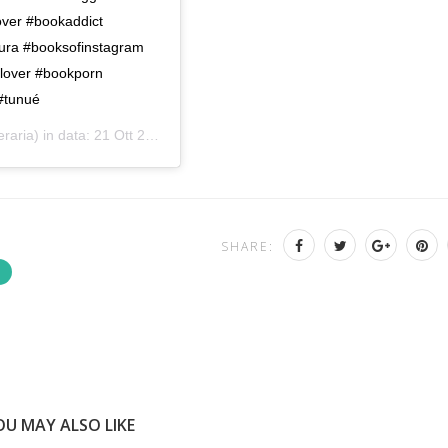
ver #bookaddict
tura #booksofinstagram
lover #bookporn
 #tunué
eraria) in data:
21 Ott 2019 alle ore 9:09 PDT
SHARE:
OU MAY ALSO LIKE