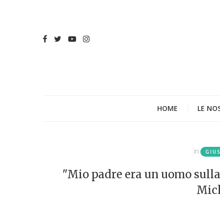
HOME
LE NO
in
GIU
"Mio padre era un uomo sulla 
Mich