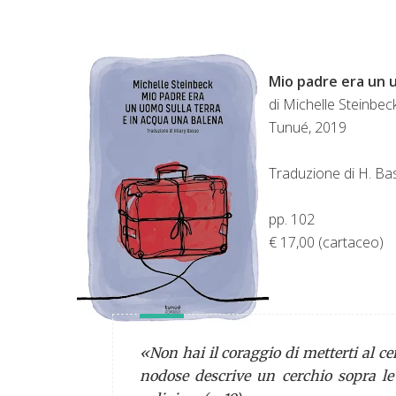
Mio padre era un u
di Michelle Steinbec
Tunué, 2019
Traduzione di H. Ba
pp. 102
€ 17,00 (cartaceo)
«Non hai il coraggio di metterti al cen
nodose descrive un cerchio sopra le 