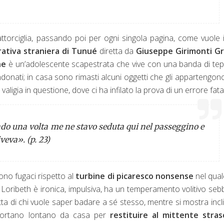
’attorciglia, passando poi per ogni singola pagina, come vuole i
rativa straniera di Tunué
diretta da
Giuseppe Girimonti G
ne
è un’adolescente scapestrata che vive con una banda di tepp
ndonati; in casa sono rimasti alcuni oggetti che gli appartengono
aligia in questione, dove ci ha infilato la prova di un errore fata
ndo una volta me ne stavo seduta qui nel passeggino e
veva». (p. 23)
sono fugaci rispetto al
turbine di picaresco nonsense
nel qual
ore: Loribeth è ironica, impulsiva, ha un temperamento volitivo se
rzetta di chi vuole saper badare a sé stesso, mentre si mostra incl
a portano lontano da casa per
restituire al mittente strasc