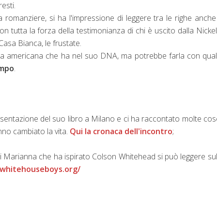
resti.
 romanziere, si ha l'impressione di leggere tra le righe anch
n tutta la forza della testimonianza di chi è uscito dalla Nickel
Casa Bianca, le frustate.
a americana che ha nel suo DNA, ma potrebbe farla con qual
empo
.
entazione del suo libro a Milano e ci ha raccontato molte cos
hanno cambiato la vita.
Qui la cronaca dell'incontro
;
di Marianna che ha ispirato Colson Whitehead si può leggere sul
alwhitehouseboys.org/