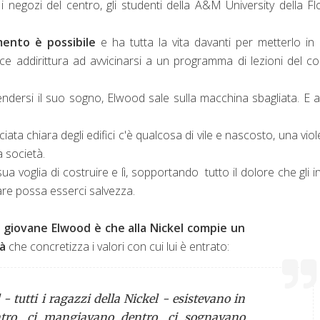
i negozi del centro, gli studenti della A&M University della Fl
ento è possibile
e ha tutta la vita davanti per metterlo in 
ce addirittura ad avvicinarsi a un programma di lezioni del co
endersi il suo sogno, Elwood sale sulla macchina sbagliata. E a
ciata chiara degli edifici c'è qualcosa di vile e nascosto, una vio
lla società.
ua voglia di costruire e lì, sopportando tutto il dolore che gli i
iare possa esserci salvezza.
l giovane Elwood è che alla Nickel compie un
tà
che concretizza i valori con cui lui è entrato:
 tutti i ragazzi della Nickel - esistevano in
entro, ci mangiavano dentro, ci sognavano