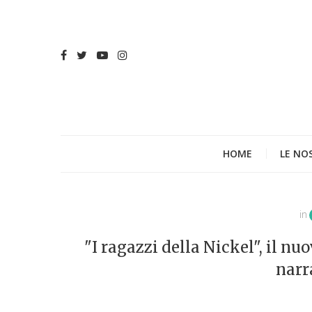
HOME
LE NO
in
"I ragazzi della Nickel", il 
narr