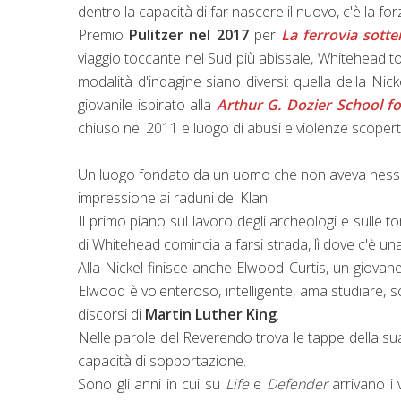
dentro la capacità di far nascere il nuovo, c'è la for
Premio
Pulitzer nel 2017
per
La ferrovia sotte
viaggio toccante nel Sud più abissale, Whitehead to
modalità d'indagine siano diversi: quella della Nic
giovanile ispirato alla
Arthur G. Dozier School f
chiuso nel 2011 e luogo di abusi e violenze scoperti 
Un luogo fondato da un uomo che non aveva nessu
impressione ai raduni del Klan.
Il primo piano sul lavoro degli archeologi e sulle to
di Whitehead comincia a farsi strada, lì dove c'è 
Alla Nickel finisce anche Elwood Curtis, un giova
Elwood è volenteroso, intelligente, ama studiare, so
discorsi di
Martin Luther King
.
Nelle parole del Reverendo trova le tappe della sua ed
capacità di sopportazione.
Sono gli anni in cui su
Life
e
Defender
arrivano i v