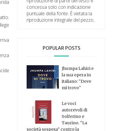
riproduzione di parte del testo è
orida
concessa solo con indicazione
puntuale della fonte. È vietata la
atto.
riproduzione integrale del pezzo.
llege
rriva
POPULAR POSTS
lenza
Jhumpa Lahiri e
ncide
la sua opera in
italiano: "Dove
mi trovo"
Le voci
autorevoli di
Solferino e
Taurino. “La
società sospesa” contro la