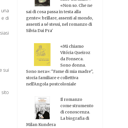
«Non so. Che ne
e una
sai di cosa passa in testa alla
 e di
gente»: brillare, assenti al mondo,
assenti a sé stessi, nel romanzo di
Silvia Dai Pra'
siasi
«Mi chiamo
Vitória Queiroz
da Fonseca.
Sono donna.
e sui
Sono nera»: "Fame di mia madre",
storia familiare e collettiva
nell'Angola postcoloniale
 sito
Il romanzo
come strumento
di conoscenza.
La biografia di
Milan Kundera