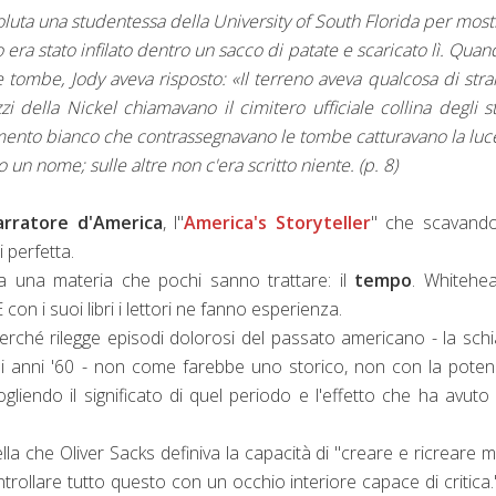
oluta una studentessa della University of South Florida per most
era stato infilato dentro un sacco di patate e scaricato lì. Quan
 tombe, Jody aveva risposto: «Il terreno aveva qualcosa di stra
zi della Nickel chiamavano il cimitero ufficiale collina degli sti
cemento bianco che contrassegnavano le tombe catturavano la luc
 un nome; sulle altre non c'era scritto niente. (p. 8)
arratore d'America
, l"
America's Storyteller
" che scavando
si perfetta.
ra una materia che pochi sanno trattare: il
tempo
. Whitehe
on i suoi libri i lettori ne fanno esperienza.
erché rilegge episodi dolorosi del passato americano - la schi
degli anni '60 - non come farebbe uno storico, non con la poten
cogliendo il significato di quel periodo e l'effetto che ha avuto 
la che Oliver Sacks definiva la capacità di "creare e ricreare 
ntrollare tutto questo con un occhio interiore capace di critica.