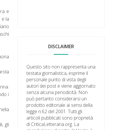
ora e
 e la
iario
aschi
DISCLAIMER
buona
Questo sito non rappresenta una
arola
testata giornalistica, esprime il
personale punto di vista degli
autori dei post e viene aggiornato
onna.
senza alcuna periodicità. Non
ndo i
può pertanto considerarsi un
prodotto editoriale ai sensi della
nella
legge n.62 del 2001. Tutti gli
articoli pubblicati sono proprietà
di CriticaLetteraria.org. La
, gli