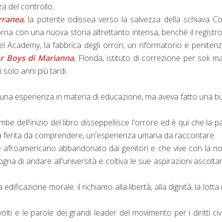
za del controllo.
rranea
,
la potente odissea verso la salvezza della schiava C
rna con una nuova storia altrettanto intensa, benché il registro
kel Academy, la fabbrica degli orrori, un riformatorio e penitenz
or Boys di Marianna
,
Florida, istituto di correzione per soli m
solo anni più tardi.
na esperienza in materia di educazione, ma aveva fatto una 
mbe dell'inizio del libro disseppellisce l'orrore ed è qui che la p
una ferita da comprendere, un'esperienza umana da raccontare.
ne afroamericano abbandonato dai genitori e che vive con la n
gna di andare all'università e coltiva le sue aspirazioni ascolta
ificazione morale: il richiamo alla libertà, alla dignità, la lotta 
olti e le parole dei grandi leader del movimento per i diritti civili