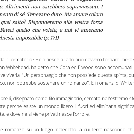
so. Altrimenti non sarebbero sopravvissuti. I
ilimento di sé. Tenevano duro. Ma amare coloro
 quel salto? Risponderemo alla vostra forza
 Fateci quello che volete, e noi vi ameremo
hiesta impossibile (p. 171)
l riformatorio? E chi riesce a farlo può davvero tornare libero
son Whitehead, ha detto che Cora ed Elwood sono accomunati 
 dove viverla. "Un personaggio che non possiede questa spinta, q
tatico, non potrebbe sostenere un romanzo". E i romanzi di Whit
pre lì, disegnato come filo immaginario, cercato nell'estremo s
iste perché esiste un mondo libero lì fuori ed eliminarla signific
a, e dove ne si viene privati nasce l'orrore.
de romanzo su un luogo maledetto la cui terra nasconde chi