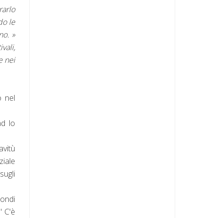
rarlo
do le
no. »
vali,
e nei
 nel
ad lo
avitù
ziale
sugli
mondi
" C'è