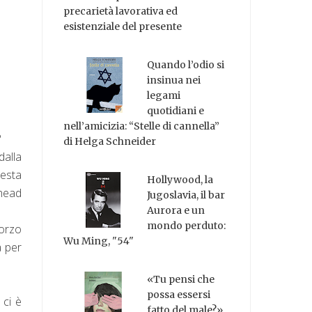
precarietà lavorativa ed
esistenziale del presente
Quando l’odio si
insinua nei
legami
quotidiani e
nell’amicizia: “Stelle di cannella”
?
di Helga Schneider
dalla
uesta
Hollywood, la
ehead
Jugoslavia, il bar
Aurora e un
mondo perduto:
forzo
Wu Ming, "54"
a per
«Tu pensi che
possa essersi
 ci è
fatto del male?»