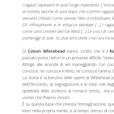
I ragazzi sapevano di quel luogo maledetto. C'era v
al mondo, decine di anni dopo che il primo ragazzo 
avevano chiesto come avesse fatto a individuare le
Gli infossamenti e le erbacce stentate [...] I ragaz
come certi cimiteri del Far West [...] Le croci di 
pomeriggi di sole. Su due terzi delle croci era inciso
Di
Colson Whitehead
hanno scritto che è il
N
passato porta i lettori in un presente difficile. Sinte
Attinge alle vicende di ieri maneggiando con cu
conosce, ne conosce il ritmo, ne conosce l'anima. E c
La storia è la benzina delle opere di Whitehead p
dell'Ottocento, la segregazione e le lotte civili 
ripetitività dello scrittore di romanzi storici, ma 
uomini che l'hanno vissuto.
È su questa base che innesta l'immaginazione, quel
interi nella propria mente, e al tempo stesso di co