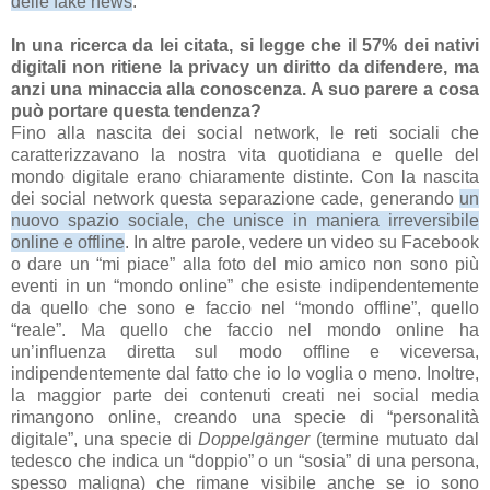
delle fake news
.
In una ricerca da lei citata, si legge che il 57% dei nativi
digitali non ritiene la privacy un diritto da difendere, ma
anzi una minaccia alla conoscenza. A suo parere a cosa
può portare questa tendenza?
Fino alla nascita dei social network, le reti sociali che
caratterizzavano la nostra vita quotidiana e quelle del
mondo digitale erano chiaramente distinte. Con la nascita
dei social network questa separazione cade, generando
un
nuovo spazio sociale, che unisce in maniera irreversibile
online e offline
. In altre parole, vedere un video su Facebook
o dare un “mi piace” alla foto del mio amico non sono più
eventi in un “mondo online” che esiste indipendentemente
da quello che sono e faccio nel “mondo offline”, quello
“reale”. Ma quello che faccio nel mondo online ha
un’influenza diretta sul modo offline e viceversa,
indipendentemente dal fatto che io lo voglia o meno. Inoltre,
la maggior parte dei contenuti creati nei social media
rimangono online, creando una specie di “personalità
digitale”, una specie di
Doppelgänger
(termine mutuato dal
tedesco che indica un “doppio” o un “sosia” di una persona,
spesso maligna) che rimane visibile anche se io sono