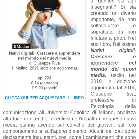
ai genitori sia agli
insegnanti? Si sta
creando un divario
importante, da non
sottovalutare e
soprattutto da non
rifiutare a priori. Nel
suo libro, l'utilissimo
Nativi digitali.
Nativi digitali. Crescere e apprendere
Crescere e
nel mondo dei nuovi media
apprendere nel
di Giuseppe Riva
Il Mulino, 2019 (edizione aggiornata)
mondo dei nuovi
media
, uscito nel
pp. 224
2019 in edizione
€ 14 (cartaceo)
aggiornata dal 2014,
€ 9,99 (ebook)
Giuseppe Riva,
CLICCA QUI PER ACQUISTARE IL LIBRO
professore di
Psicologia della
comunicazione all'Università Cattolica di Milano, analizza
alla luce di ricerche recentissime l'impatto che questi nuovi
media stanno avendo sul cervello dei giovani, sul loro
comportamento e sull'apprendimento. Alcuni dei dati sono
decisamente inquietanti, così come i cambiamenti che sono