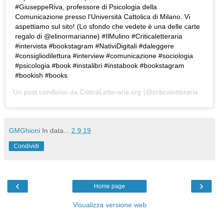
#GiuseppeRiva, professore di Psicologia della
Comunicazione presso l'Università Cattolica di Milano. Vi
aspettiamo sul sito! (Lo sfondo che vedete è una delle carte
regalo di @elinormarianne) #IlMulino #Criticaletteraria
#intervista #bookstagram #NativiDigitali #daleggere
#consigliodilettura #interview #comunicazione #sociologia
#psicologia #book #instalibri #instabook #bookstagram
#bookish #books
Un post condiviso da
CriticaLetteraria.org
(@criticaletteraria) in data:
GMGhioni
In data...
2.9.19
Condividi
‹
›
Home page
Visualizza versione web