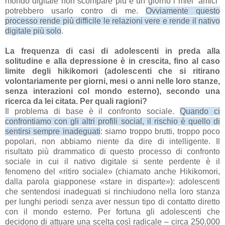
mondo digitale non scompare più e un giorno i miei “amici”
potrebbero usarlo contro di me.
Ovviamente questo
processo rende più difficile le relazioni vere e rende il nativo
digitale più solo
.
La frequenza di casi di adolescenti in preda alla
solitudine e alla depressione è in crescita, fino al caso
limite degli hikikomori (adolescenti che si ritirano
volontariamente per giorni, mesi o anni nelle loro stanze,
senza interazioni col mondo esterno), secondo una
ricerca da lei citata. Per quali ragioni?
Il problema di base è il confronto sociale.
Quando ci
confrontiamo con gli altri profili social, il rischio è quello di
sentirsi sempre inadeguati
: siamo troppo brutti, troppo poco
popolari, non abbiamo niente da dire di intelligente. Il
risultato più drammatico di questo processo di confronto
sociale in cui il nativo digitale si sente perdente è il
fenomeno del «ritiro sociale» (chiamato anche Hikikomori,
dalla parola giapponese «stare in disparte»): adolescenti
che sentendosi inadeguati si rinchiudono nella loro stanza
per lunghi periodi senza aver nessun tipo di contatto diretto
con il mondo esterno. Per fortuna gli adolescenti che
decidono di attuare una scelta così radicale – circa 250.000