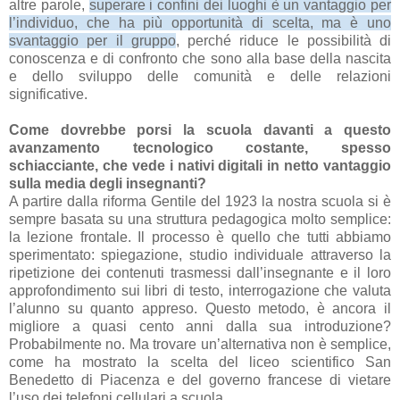
altre parole,
superare i confini dei luoghi è un vantaggio per
l’individuo, che ha più opportunità di scelta, ma è uno
svantaggio per il gruppo
, perché riduce le possibilità di
conoscenza e di confronto che sono alla base della nascita
e dello sviluppo delle comunità e delle relazioni
significative.
Come dovrebbe porsi la scuola davanti a questo
avanzamento tecnologico costante, spesso
schiacciante, che vede i nativi digitali in netto vantaggio
sulla media degli insegnanti?
A partire dalla riforma Gentile del 1923 la nostra scuola si è
sempre basata su una struttura pedagogica molto semplice:
la lezione frontale. Il processo è quello che tutti abbiamo
sperimentato: spiegazione, studio individuale attraverso la
ripetizione dei contenuti trasmessi dall’insegnante e il loro
approfondimento sui libri di testo, interrogazione che valuta
l’alunno su quanto appreso. Questo metodo, è ancora il
migliore a quasi cento anni dalla sua introduzione?
Probabilmente no. Ma trovare un’alternativa non è semplice,
come ha mostrato la scelta del liceo scientifico San
Benedetto di Piacenza e del governo francese di vietare
l’uso dei telefoni cellulari a scuola.