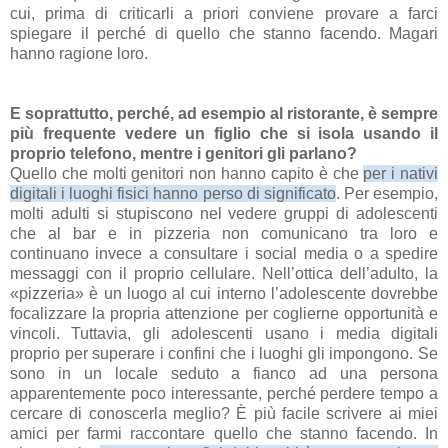
cui, prima di criticarli a priori conviene provare a farci
spiegare il perché di quello che stanno facendo. Magari
hanno ragione loro.
E soprattutto, perché, ad esempio al ristorante, è sempre
più frequente vedere un figlio che si isola usando il
proprio telefono, mentre i genitori gli parlano?
Quello che molti genitori non hanno capito è che
per i nativi
digitali i luoghi fisici hanno perso di significato
. Per esempio,
molti adulti si stupiscono nel vedere gruppi di adolescenti
che al bar e in pizzeria non comunicano tra loro e
continuano invece a consultare i social media o a spedire
messaggi con il proprio cellulare. Nell’ottica dell’adulto, la
«pizzeria» è un luogo al cui interno l’adolescente dovrebbe
focalizzare la propria attenzione per coglierne opportunità e
vincoli. Tuttavia, gli adolescenti usano i media digitali
proprio per superare i confini che i luoghi gli impongono. Se
sono in un locale seduto a fianco ad una persona
apparentemente poco interessante, perché perdere tempo a
cercare di conoscerla meglio? È più facile scrivere ai miei
amici per farmi raccontare quello che stanno facendo. In