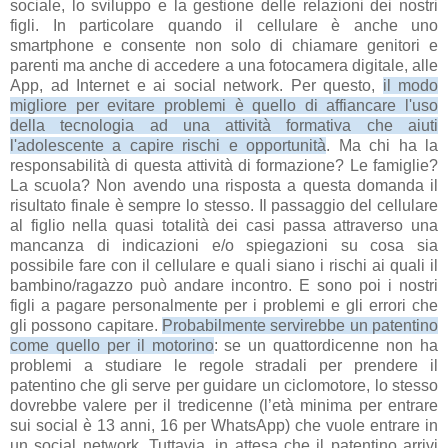
sociale, lo sviluppo e la gestione delle relazioni dei nostri
figli. In particolare quando il cellulare è anche uno
smartphone e consente non solo di chiamare genitori e
parenti ma anche di accedere a una fotocamera digitale, alle
App, ad Internet e ai social network. Per questo,
il modo
migliore per evitare problemi è quello di affiancare l'uso
della tecnologia ad una attività formativa che aiuti
l'adolescente a capire rischi e opportunità
. Ma chi ha la
responsabilità di questa attività di formazione? Le famiglie?
La scuola? Non avendo una risposta a questa domanda il
risultato finale è sempre lo stesso. Il passaggio del cellulare
al figlio nella quasi totalità dei casi passa attraverso una
mancanza di indicazioni e/o spiegazioni su cosa sia
possibile fare con il cellulare e quali siano i rischi ai quali il
bambino/ragazzo può andare incontro. E sono poi i nostri
figli a pagare personalmente per i problemi e gli errori che
gli possono capitare.
Probabilmente servirebbe un patentino
come quello per il motorino
: se un quattordicenne non ha
problemi a studiare le regole stradali per prendere il
patentino che gli serve per guidare un ciclomotore, lo stesso
dovrebbe valere per il tredicenne (l’età minima per entrare
sui social è 13 anni, 16 per WhatsApp) che vuole entrare in
un social network. Tuttavia, in attesa che il patentino arrivi