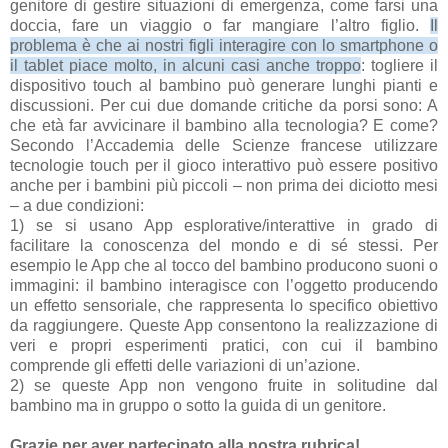
genitore di gestire situazioni di emergenza, come farsi una
doccia, fare un viaggio o far mangiare l’altro figlio.
Il
problema è che ai nostri figli interagire con lo smartphone o
il tablet piace molto, in alcuni casi anche troppo
: togliere il
dispositivo touch al bambino può generare lunghi pianti e
discussioni. Per cui due domande critiche da porsi sono: A
che età far avvicinare il bambino alla tecnologia? E come?
Secondo l’Accademia delle Scienze francese utilizzare
tecnologie touch per il gioco interattivo può essere positivo
anche per i bambini più piccoli – non prima dei diciotto mesi
– a due condizioni:
1) se si usano App esplorative/interattive in grado di
facilitare la conoscenza del mondo e di sé stessi. Per
esempio le App che al tocco del bambino producono suoni o
immagini: il bambino interagisce con l’oggetto producendo
un effetto sensoriale, che rappresenta lo specifico obiettivo
da raggiungere. Queste App consentono la realizzazione di
veri e propri esperimenti pratici, con cui il bambino
comprende gli effetti delle variazioni di un’azione.
2) se queste App non vengono fruite in solitudine dal
bambino ma in gruppo o sotto la guida di un genitore.
Grazie per aver partecipato alla nostra rubrica!