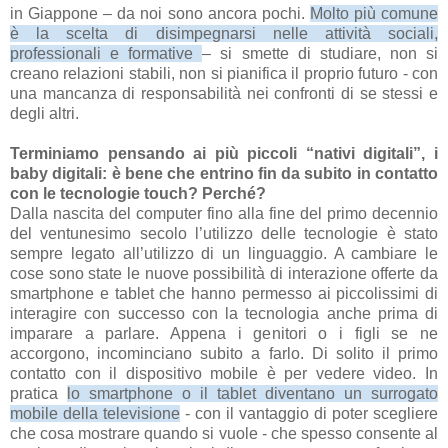
in Giappone – da noi sono ancora pochi.
Molto più comune
è la scelta di disimpegnarsi nelle attività sociali,
professionali e formative
– si smette di studiare, non si
creano relazioni stabili, non si pianifica il proprio futuro - con
una mancanza di responsabilità nei confronti di se stessi e
degli altri.
Terminiamo pensando ai più piccoli “nativi digitali”, i
baby digitali: è bene che entrino fin da subito in contatto
con le tecnologie touch? Perché?
Dalla nascita del computer fino alla fine del primo decennio
del ventunesimo secolo l’utilizzo delle tecnologie è stato
sempre legato all’utilizzo di un linguaggio. A cambiare le
cose sono state le nuove possibilità di interazione offerte da
smartphone e tablet che hanno permesso ai piccolissimi di
interagire con successo con la tecnologia anche prima di
imparare a parlare. Appena i genitori o i figli se ne
accorgono, incominciano subito a farlo. Di solito il primo
contatto con il dispositivo mobile è per vedere video. In
pratica
lo smartphone o il tablet diventano un surrogato
mobile della televisione
- con il vantaggio di poter scegliere
che cosa mostrare quando si vuole - che spesso consente al