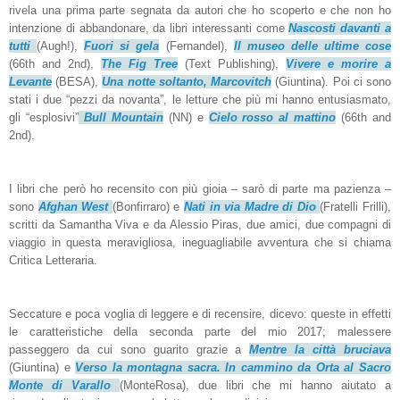
rivela una prima parte segnata da autori che ho scoperto e che non ho
intenzione di abbandonare, da libri interessanti come
Nascosti davanti a
tutti
(Augh!),
Fuori si gela
(Fernandel),
Il museo delle ultime cose
(66th and 2nd),
The Fig Tree
(Text Publishing),
Vivere e morire a
Levante
(BESA),
Una notte soltanto, Marcovitch
(Giuntina). Poi ci sono
stati i due “pezzi da novanta”, le letture che più mi hanno entusiasmato,
gli “esplosivi”
Bull Mountain
(NN) e
Cielo rosso al mattino
(66th and
2nd).
I libri che però ho recensito con più gioia – sarò di parte ma pazienza –
sono
Afghan West
(Bonfirraro) e
Nati in via Madre di Dio
(Fratelli Frilli),
scritti da Samantha Viva e da Alessio Piras, due amici, due compagni di
viaggio in questa meravigliosa, ineguagliabile avventura che si chiama
Critica Letteraria.
Seccature e poca voglia di leggere e di recensire, dicevo: queste in effetti
le caratteristiche della seconda parte del mio 2017; malessere
passeggero da cui sono guarito grazie a
Mentre la città bruciava
(Giuntina) e
Verso la montagna sacra. In cammino da Orta al Sacro
Monte di Varallo
(MonteRosa), due libri che mi hanno aiutato a