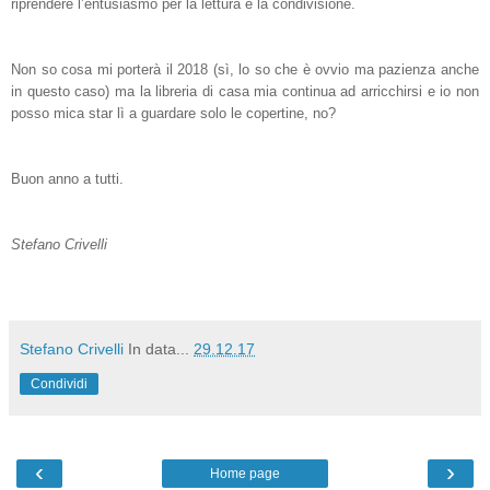
riprendere l’entusiasmo per la lettura e la condivisione.
Non so cosa mi porterà il 2018 (sì, lo so che è ovvio ma pazienza anche
in questo caso) ma la libreria di casa mia continua ad arricchirsi e io non
posso mica star lì a guardare solo le copertine, no?
Buon anno a tutti.
Stefano Crivelli
Stefano Crivelli
In data...
29.12.17
Condividi
‹
›
Home page