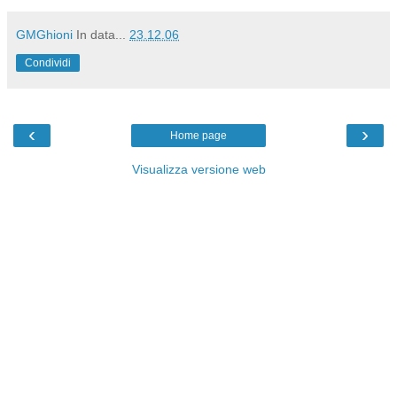
GMGhioni
In data...
23.12.06
Condividi
‹
›
Home page
Visualizza versione web