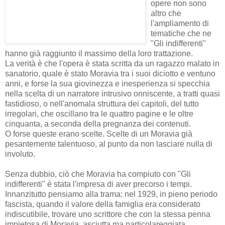
opere non sono
altro che
l'ampliamento di
tematiche che ne
"Gli indifferenti"
hanno già raggiunto il massimo della loro trattazione.
La verità è che l'opera è stata scritta da un ragazzo malato in
sanatorio, quale è stato Moravia tra i suoi diciotto e ventuno
anni, e forse la sua giovinezza e inesperienza si specchia
nella scelta di un narratore intrusivo onniscente, a tratti quasi
fastidioso, o nell'anomala struttura dei capitoli, del tutto
irregolari, che oscillano tra le quattro pagine e le oltre
cinquanta, a seconda della pregnanza dei contenuti.
O forse queste erano scelte. Scelte di un Moravia già
pesantemente talentuoso, al punto da non lasciare nulla di
involuto.
Senza dubbio, ciò che Moravia ha compiuto con "Gli
indifferenti" è stata l'impresa di aver precorso i tempi.
Innanzitutto pensiamo alla trama: nel 1929, in pieno periodo
fascista, quando il valore della famiglia era considerato
indiscutibile, trovare uno scrittore che con la stessa penna
impietosa di Moravia, asciutta ma particolareggiata,