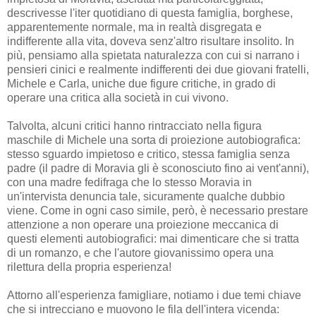
descrivesse l'iter quotidiano di questa famiglia, borghese,
apparentemente normale, ma in realtà disgregata e
indifferente alla vita, doveva senz'altro risultare insolito. In
più, pensiamo alla spietata naturalezza con cui si narrano i
pensieri cinici e realmente indifferenti dei due giovani fratelli,
Michele e Carla, uniche due figure critiche, in grado di
operare una critica alla società in cui vivono.
Talvolta, alcuni critici hanno rintracciato nella figura
maschile di Michele una sorta di proiezione autobiografica:
stesso sguardo impietoso e critico, stessa famiglia senza
padre (il padre di Moravia gli è sconosciuto fino ai vent'anni),
con una madre fedifraga che lo stesso Moravia in
un'intervista denuncia tale, sicuramente qualche dubbio
viene. Come in ogni caso simile, però, è necessario prestare
attenzione a non operare una proiezione meccanica di
questi elementi autobiografici: mai dimenticare che si tratta
di un romanzo, e che l'autore giovanissimo opera una
rilettura della propria esperienza!
Attorno all'esperienza famigliare, notiamo i due temi chiave
che si intrecciano e muovono le fila dell'intera vicenda: