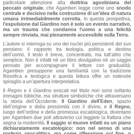
particolare attenzione alla
dottrina agostiniana del
peccato originale
, che Agamben legge come uno
snodo
centrale e decisivo nella costruzione di un'idea di natura
umana irrimediabilmente corrotta.
In questa prospettiva,
l'espulsione dal Giardino non è solo un evento narrativo,
ma un trauma che condanna l'uomo a una felicità
sempre rinviata, mai pienamente accessibile sulla Terra.
L'autore si interroga
su uno dei nuclei più persistenti del suo
pensiero: il rapporto tra teologia, politica e destino
dell’uomo. Il testo è breve, concentrato, ma tutt’altro che
semplice. Non è infatti né un libro divulgativo né un saggio
pensato per accompagnare il lettore con gradualità:
Agamben presuppone una familiarità con la tradizione
filosofica e teologica e questa lettura offre un notevole
spiraglio a un'apertura interpretativa.
Il
Regno
e il
Giardino
evocati nel titolo non sono soltanto
immagini bibliche, ma strutture simboliche che attraversano
la storia dell’Occidente.
Il Giardino dell’Eden
, spazio
dell’origine e della prossimità con il divino, e
il Regno,
luogo dell’ordine e della promessa escatologica, diventano
per Agamben due poli attraverso cui leggere la frattura che
segna la modernità.
Il saggio si muove infatti su un piano
dichiaratamente escatologico: non nel senso di una
profezia apocalittica, ma come riflessione sul fine, o