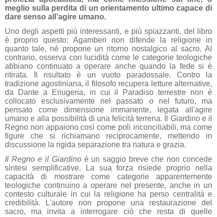
meglio sulla perdita di un orientamento ultimo capace di
dare senso all’agire umano.
Uno degli aspetti più interessanti, e più spiazzanti, del libro
è proprio questo: Agamben non difende la religione in
quanto tale, né propone un ritorno nostalgico al sacro. Al
contrario, osserva con lucidità come le categorie teologiche
abbiano continuato a operare anche quando la fede si è
ritirata. Il risultato è un vuoto paradossale.
Contro la
tradizione agostiniana, il filosofo recupera letture alternative,
da Dante a Eriugena, in cui il Paradiso terrestre non è
collocato esclusivamente nel passato o nel futuro, ma
pensato come dimensione immanente, legata all'agire
umano e alla possibilità di una felicità terrena. Il Giardino e il
Regno non appaiono così come poli inconciliabili, ma come
figure che si richiamano reciprocamente, mettendo in
discussione la rigida separazione tra natura e grazia.
Il Regno e il Giardino
è un saggio breve che non concede
sintesi semplificative. La sua forza risiede proprio nella
capacità di mostrare come categorie apparentemente
teologiche continuino a operare nel presente, anche in un
contesto culturale in cui la religione ha perso centralità e
credibilità. L'autore non propone una restaurazione del
sacro, ma invita a interrogare ciò che resta di quelle