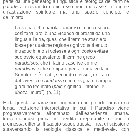
parte da una genealogia linguistica e teologica del termine
paradiso
, mostrando come esso non indicasse in origine
un'astrazione spirituale ma uno spazio concreto e
delimitato.
La storia della parola "paradiso", che ci suona
così familiare, è una vicenda di prestiti da una
lingua all'altra, quasi che il termine straniero
fosse per qualche ragione ogni volta ritenuto
intraducibile o si volesse a ogni costo evitare il
suo ovvio equivalente. Il termine greco
paradeisos
, che il latino trascrive com e
paradisus
e che compare per la prima volta in
Senofonte, è infatti, secondo i lessici, un calco
dall'avestico
pairidaeza
che designa un ampio
giardino recintato (
pairi
significa "intorno" e
daeza
"muro"). (p. 11)
É da questa separazione originaria che prende forma una
lunga tradizione interpretativa in cui il Paradiso viene
progressivamente allontanato dall'esperienza umana.
trasformandosi prima in perdita irreparabile e poi in
promessa differita. Il saggio segue questa linea di scissione
attraversando la teologia classica e medievale, con