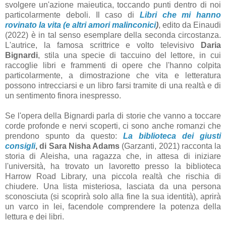
svolgere un'azione maieutica, toccando punti dentro di noi
particolarmente deboli. Il caso di
Libri che mi hanno
rovinato la vita (e altri amori malinconici
)
, edito da Einaudi
(2022) è in tal senso esemplare della seconda circostanza.
L'autrice, la famosa scrittrice e volto televisivo
Daria
Bignardi
, stila una specie di taccuino del lettore, in cui
raccoglie libri e frammenti di opere che l'hanno colpita
particolarmente, a dimostrazione che vita e letteratura
possono intrecciarsi e un libro farsi tramite di una realtà e di
un sentimento finora inespresso.
Se l'opera della Bignardi parla di storie che vanno a toccare
corde profonde e nervi scoperti, ci sono anche romanzi che
prendono spunto da questo:
La biblioteca dei giusti
consigli
, di Sara Nisha Adams
(Garzanti, 2021) racconta la
storia di Aleisha, una ragazza che, in attesa di iniziare
l'università, ha trovato un lavoretto presso la biblioteca
Harrow Road Library, una piccola realtà che rischia di
chiudere. Una lista misteriosa, lasciata da una persona
sconosciuta (si scoprirà solo alla fine la sua identità), aprirà
un varco in lei, facendole comprendere la potenza della
lettura e dei libri.