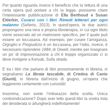
Per quanto riguarda invece il beneficio che la lettura di una
certa opera può portare a chi la legge, possiamo citare
l'interessante pubblicazione di
Ella Berthoud e Susan
Elderkin,
Curarsi con i libri. Rimedi letterari per ogni
malanno
(Sellerio, 2013). In quest'opera, le due autrici
propongono una vera e propria libroterapia, in cui ogni titolo
viene associato ad un malessere specifico, per il quale può
essere un toccasana. Ad esempio, per curare l'arroganza,
Orgoglio e Pregiudizio
è un toccasana, per l'odio, invece, è
necessario riprendere
1984
, di Orwell, mentre per insegnare
un po' di improvvisazione a chi è troppo organizzato ci si
deve rivolgere a Keruak,
Sulla strada
.
E tra i libri che parlano di libri prossimamente in libreria, vi
segnaliamo
La libraia tascabile
, di Cristina di Canio
(Giunti)
, in libreria dall'inizio di giugno, un'opera che
leggeremo certamente con curiosità!
Insomma, non avete l'imbarazzo della scelta. Unica
controindicazione? Dopo aver letto questi libri la vostra lista
dei desiderata si allungherà indefinitamente!