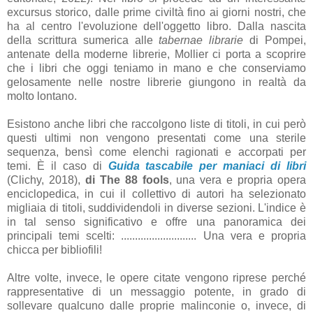
excursus storico, dalle prime civiltà fino ai giorni nostri, che
ha al centro l'evoluzione dell'oggetto libro. Dalla nascita
della scrittura sumerica alle
tabernae librarie
di Pompei,
antenate della moderne librerie, Mollier ci porta a scoprire
che i libri che oggi teniamo in mano e che conserviamo
gelosamente nelle nostre librerie giungono in realtà da
molto lontano.
Esistono anche libri che raccolgono liste di titoli, in cui però
questi ultimi non vengono presentati come una sterile
sequenza, bensì come elenchi ragionati e accorpati per
temi. È il caso di
Guida tascabile per maniaci di libri
(Clichy, 2018),
di The 88 fools
, una vera e propria opera
enciclopedica, in cui il collettivo di autori ha selezionato
migliaia di titoli, suddividendoli in diverse sezioni. L'indice è
in tal senso significativo e offre una panoramica dei
principali temi scelti: ........................... Una vera e propria
chicca per bibliofili!
Altre volte, invece, le opere citate vengono riprese perché
rappresentative di un messaggio potente, in grado di
sollevare qualcuno dalle proprie malinconie o, invece, di