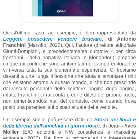
Quest'ultimo caso, ad esempio, è ben rappresentato da
Leggere possedere vendere bruciare
, di Antonio
Franchini
(Marsilio, 2022). Qui, l'autore (direttore editoriale
Giunti-Bompiani, e precedentemente curatore - per circa
trent'anni - della narrativa italiana in Mondadori), propone
cinque racconti che sono ambientati nel campo editoriale e
vi riversa tutta la sua pluriennale esperienza. Ci troviamo
davanti a una lunga riflessione che aiuta a smontare i miti
che esistono attorno a questo mondo, e che non prescinde
dal vissuto personale dello scrittore: pagina dopo pagina,
infatti, Franchini ci racconta pregi e difetti del proprio ruolo,
non dimenticandosi mai del contesto, come quando trova
posto una parentesi sullo stato attuale delle vendite.
Un esempio simile può essere dato da
Storia dei librai e
della libreria dall'antichità ai giorni nostri
, di Jean - Yves
Mollier
(E/O edizioni e NW consulenza e marketing
editoriale, 2022). Nel libro si procede ad un interessante