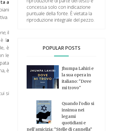
riproduzione di parte del testo è
ta a
concessa solo con indicazione
piani
puntuale della fonte. È vietata la
tiva.
riproduzione integrale del pezzo.
ane
, il
è l
a
le, è
POPULAR POSTS
on le
ppata
Jhumpa Lahiri e
na, è
la sua opera in
italiano: "Dove
mi trovo"
ui si
Quando l’odio si
insinua nei
legami
quotidiani e
nell’amicizia: “Stelle di cannella”