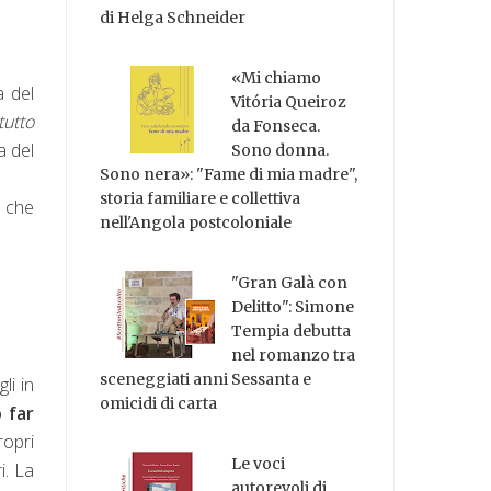
di Helga Schneider
«Mi chiamo
a del
Vitória Queiroz
tutto
da Fonseca.
a del
Sono donna.
Sono nera»: "Fame di mia madre",
storia familiare e collettiva
ò che
nell'Angola postcoloniale
"Gran Galà con
Delitto": Simone
Tempia debutta
nel romanzo tra
sceneggiati anni Sessanta e
li in
omicidi di carta
 far
ropri
Le voci
i. La
autorevoli di