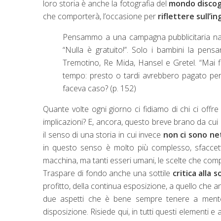
loro storia è anche la fotografia del
mondo discog
che comporterà, l’occasione per
riflettere sull’
Pensammo a una campagna pubblicitaria nazi
“Nulla è gratuito!”. Solo i bambini la pens
Tremotino, Re Mida, Hansel e Gretel. “Mai f
tempo: presto o tardi avrebbero pagato per
faceva caso? (p. 152)
Quante volte ogni giorno ci fidiamo di chi ci offr
implicazioni? E, ancora, questo breve brano da cui
il senso di una storia in cui invece
non ci sono net
in questo senso è molto più complesso, sfacce
macchina, ma tanti esseri umani, le scelte che compi
Traspare di fondo anche una sottile
critica alla
profitto, della continua esposizione, a quello che 
due aspetti che è bene sempre tenere a mente
disposizione. Risiede qui, in tutti questi elementi e