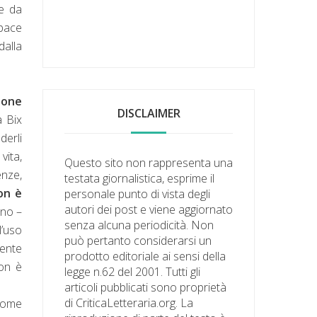
le da
apace
dalla
sione
DISCLAIMER
a Bix
derli
vita,
Questo sito non rappresenta una
enze,
testata giornalistica, esprime il
on è
personale punto di vista degli
autori dei post e viene aggiornato
eno –
senza alcuna periodicità. Non
l’uso
può pertanto considerarsi un
mente
prodotto editoriale ai sensi della
non è
legge n.62 del 2001. Tutti gli
articoli pubblicati sono proprietà
di CriticaLetteraria.org. La
 come