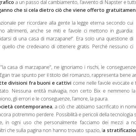
rafico
a un passo dal cambiamento, l’avvento di Napster e tutt
inganno che si cela dietro ciò che viene offerto gratuitame
onale per ricordare alla gente la legge eterna secondo cui
ano altrimenti, anche se miti e favole ci mettono in guardia:
idarsi di una casa di marzapane!”. Era solo una questione di
 quello che credevano di ottenere gratis. Perché nessuno ci
e "la casa di marzapane", ne ignoriamo i rischi, le conseguenze
 Egan trae spunto per il titolo del romanzo, rappresenta bene 
te divisioni fra buoni e cattivi
come nelle favole evocate e 
ttato. Nessuna entità malvagia, non certo Bix e nemmeno la
ono, gli errori e le conseguenze, l’amore, la paura.
 società contemporanea
, a ciò che abbiamo sacrificato in nom
ancora potremmo perdere. Possibilità e pericoli della tecnologia
, in ogni uso che personalmente facciamo dei mezzi a no
 altri che sulla pagina non hanno trovato spazio, l
a stratificazi