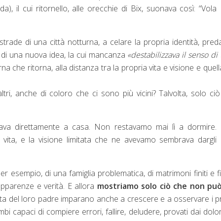
), il cui ritornello, alle orecchie di Bix, suonava così: “Vola
trade di una città notturna, a celare la propria identità, pred
 di una nuova idea, la cui mancanza
«destabilizzava il senso di 
rna che ritorna, alla distanza tra la propria vita e visione e quell
ri, anche di coloro che ci sono più vicini? Talvolta, solo ci
ava direttamente a casa. Non restavamo mai lì a dormire.
vita, e la visione limitata che ne avevamo sembrava dargli
er esempio, di una famiglia problematica, di matrimoni finiti e fig
 apparenze e verità. E allora
mostriamo solo ciò che non può
ita del loro padre imparano anche a crescere e a osservare i p
mbi capaci di compiere errori, fallire, deludere, provati dai dolor