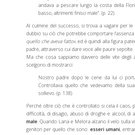
andava a pescare lungo la costa della Florida
basso, altrimenti finisci male”. (p. 22)
Al culmine del successo, si trova a vagare per le s
dubbio su ciò che potrebbe comportare l’assenza
quello che aveva fatto»
; ed è quindi alla figura pate
padre, attraverso cui dare voce alle paure sepolte.
Ma che cosa sappiamo davvero delle vite degli alt
scelgono di mostrarci:
Nostro padre dopo le cene da lui ci port
Controllava quello che vedevamo della sua 
sollievo. (p. 138)
Perché oltre ciò che è controllato si cela il caos, p
difficoltà, di disagio, abuso di droghe e alcool, di
male
. Quando Lana e Melora alzano il velo sulla v
genitori per quello che sono:
esseri umani
, entra