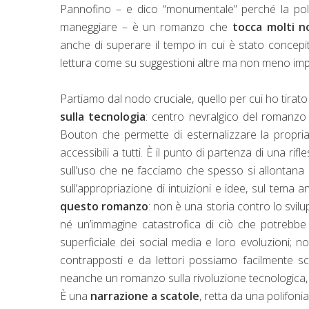
Pannofino – e dico “monumentale” perché la poli
maneggiare – è un romanzo che
tocca molti no
anche di superare il tempo in cui è stato concepit
lettura come su suggestioni altre ma non meno impor
Partiamo dal nodo cruciale, quello per cui ho tirato
sulla tecnologia
: centro nevralgico del romanz
Bouton che permette di esternalizzare la propria
accessibili a tutti. È il punto di partenza di una ri
sull’uso che ne facciamo che spesso si allontana d
sull’appropriazione di intuizioni e idee, sul tema
questo romanzo
: non è una storia contro lo svil
né un’immagine catastrofica di ciò che potrebbe 
superficiale dei social media e loro evoluzion
contrapposti e da lettori possiamo facilmente sc
neanche un romanzo sulla rivoluzione tecnologica,
È una
narrazione a scatole
, retta da una polifoni