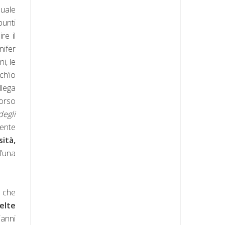
duale
punti
re il
nifer
ni, le
ch’io
llega
corso
degli
mente
ità,
l’una
che
elte
ianni