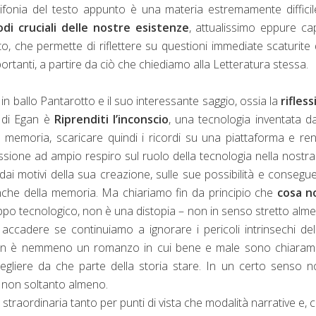
fonia del testo appunto è una materia estremamente diffici
di cruciali delle nostre esistenze
, attualissimo eppure c
o, che permette di riflettere su questioni immediate scaturite 
tanti, a partire da ciò che chiediamo alla Letteratura stessa.
 in ballo Pantarotto e il suo interessante saggio, ossia la
rifles
o di Egan è
Riprenditi l’inconscio
, una tecnologia inventata d
 memoria, scaricare quindi i ricordi su una piattaforma e ren
flessione ad ampio respiro sul ruolo della tecnologia nella nostra 
ai motivi della sua creazione, sulle sue possibilità e consegu
 anche della memoria. Ma chiariamo fin da principio che
cosa n
uppo tecnologico, non è una distopia – non in senso stretto alm
accadere se continuiamo a ignorare i pericoli intrinsechi del
i; non è nemmeno un romanzo in cui bene e male sono chiara
egliere da che parte della storia stare. In un certo senso 
 non soltanto almeno.
a straordinaria tanto per punti di vista che modalità narrative e,