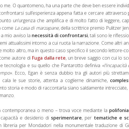
econdo me. O quantomeno, ha una parte che deve ben essere indivi
 e confrontarsi sull’esperienza appena fatta e cercare attraverso 
appunto un’urgenza che amplifica e di molto l’atto di leggere, capi
ra come
La casa di marzapane
, della scrittrice premio Pulitzer Jen
a a mio avviso la
necessità di confrontarsi
, tali sono le riflessio
temi attualissimi intorno a cui ruota la narrazione. Come altri an
ri e molto altro, ma in questo caso specifico il secondo lettore-co
e come autore di
Fuga dalla rete
, un breve saggio con cui lo s
a e tecnologia e su quello che Pantarotto definiva
«l’incapacità 
tempo»
. Ecco, Egan è senza dubbio tra gli autori più stretta
 cala le sue storie, attenta a coglierne dinamiche,
compless
nto storia e modo di raccontarla siano saldamente intrecciate, 
 romanzo.
sia contemporanea o meno – trova voce mediante la
polifonia
 capacità e desiderio di
sperimentare
, per
tematiche e sc
 in libreria per Mondadori nella monumentale traduzione di G