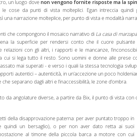
ntro, un luogo dove
non vengono fornite risposte ma la spin
e le cose da punti di vista molteplici. Egan intreccia quindi 
ì una narrazione molteplice, per punto di vista e modalità narra
ementi che compongono il mosaico narrativo di
La casa di marzap
ena la superficie per rendersi conto che il cuore pulsante 
e relazioni con gli altri, i rapporti e le mancanze, l’inconoscibi
a cui si lega tutto il resto. Sono uomini e donne alle prese c
ssato mai superati - e verso i quali la stessa tecnologia svilu
 rapporti autentici – autenticità, in un’accezione un poco holdenia
 che separano dagli altri e l’inaccessibilità, le zone d’ombra.
o da angolature diverse, a partire da Bix, il punto di vista con c
ffetti della disapprovazione paterna: per aver puntato troppo in
(e quindi un bersaglio), o per non aver dato retta ai suoi
 postazione al timone della piccola barca a motore con cui