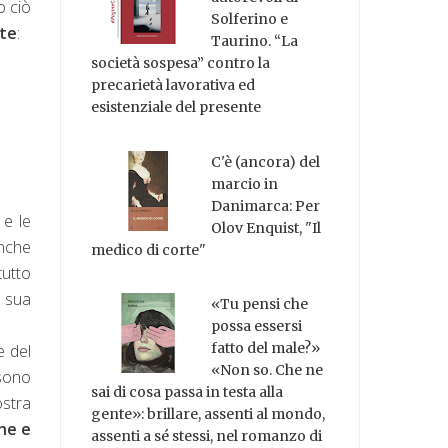
o ciò
Solferino e
nte
:
Taurino. “La
società sospesa” contro la
precarietà lavorativa ed
esistenziale del presente
C'è (ancora) del
marcio in
Danimarca: Per
 e le
Olov Enquist, "Il
anche
medico di corte"
tutto
 sua
«Tu pensi che
possa essersi
fatto del male?»
e del
«Non so. Che ne
 sono
sai di cosa passa in testa alla
stra
gente»: brillare, assenti al mondo,
one e
assenti a sé stessi, nel romanzo di