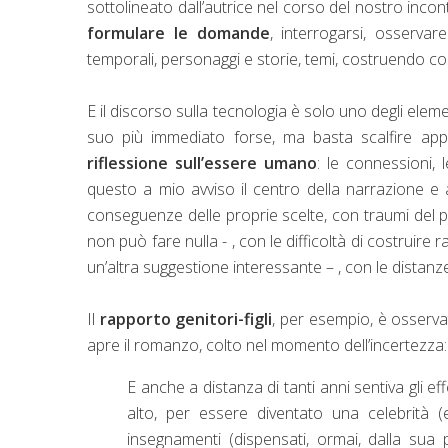
sottolineato dall’autrice nel corso del nostro inco
formulare le domande
, interrogarsi, osservar
temporali, personaggi e storie, temi, costruendo cos
E il discorso sulla tecnologia è solo uno degli el
suo più immediato forse, ma basta scalfire app
riflessione sull’essere umano
: le connessioni, l
questo a mio avviso il centro della narrazione e 
conseguenze delle proprie scelte, con traumi del pa
non può fare nulla - , con le difficoltà di costruire
un’altra suggestione interessante – , con le distanze
Il
rapporto genitori-figli
, per esempio, è osservat
apre il romanzo, colto nel momento dell’incertezza:
E anche a distanza di tanti anni sentiva gli e
alto, per essere diventato una celebrità 
insegnamenti (dispensati, ormai, dalla sua