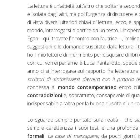
La lettura è un’attività tutt’altro che solitaria s
e isolata dagli altri, ma poi l’urgenza di discutere
di vista diversi ulteriori chiavi di lettura, ecco, è 
mondo, interrogarsi a partire da un testo. Un’ope
Egan –
qui
trovate l’incontro con l’autrice – , implic
suggestioni e le domande suscitate dalla lettura, i 
ho il mio lettore di riferimento per disquisire di lib
con cui vorrei parlarne è Luca Pantarotto, speci
anno ci si interrogava sul rapporto fra letteratur
scrittori di sintonizzarsi davvero con il proprio 
connessa al
mondo contemporaneo
entro cui
contraddizioni
e, soprattutto, consapevole di qua
indispensabile all’altra per la buona riuscita di un
Lo sguardo sempre puntato sulla realtà – che 
sempre caratterizza i suoi testi e una profonda
formali
.
La casa di marzapane
, da pochi giorni