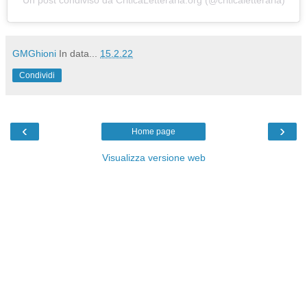
Un post condiviso da CriticaLetteraria.org (@criticaletteraria)
GMGhioni
In data...
15.2.22
Condividi
‹
›
Home page
Visualizza versione web