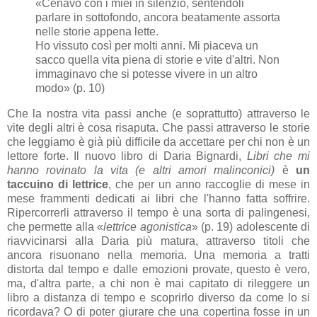
«Cenavo con i miei in silenzio, sentendoli
parlare in sottofondo, ancora beatamente assorta
nelle storie appena lette.
Ho vissuto così per molti anni. Mi piaceva un
sacco quella vita piena di storie e vite d'altri. Non
immaginavo che si potesse vivere in un altro
modo» (p. 10)
Che la nostra vita passi anche (e soprattutto) attraverso le
vite degli altri è cosa risaputa. Che passi attraverso le storie
che leggiamo è già più difficile da accettare per chi non è un
lettore forte. Il nuovo libro di Daria Bignardi,
Libri che mi
hanno rovinato la vita (e altri amori malinconici)
è
un
taccuino di lettrice
, che per un anno raccoglie di mese in
mese frammenti dedicati ai libri che l'hanno fatta soffrire.
Ripercorrerli attraverso il tempo è una sorta di palingenesi,
che permette alla «
lettrice agonistica
» (p. 19) adolescente di
riavvicinarsi alla Daria più matura, attraverso titoli che
ancora risuonano nella memoria. Una memoria a tratti
distorta dal tempo e dalle emozioni provate, questo è vero,
ma, d'altra parte, a chi non è mai capitato di rileggere un
libro a distanza di tempo e scoprirlo diverso da come lo si
ricordava? O di poter giurare che una copertina fosse in un