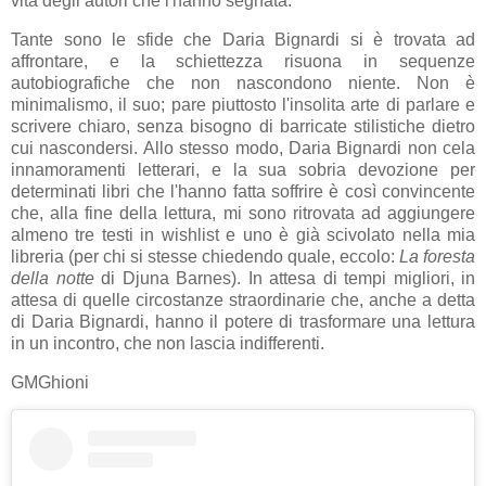
vita degli autori che l'hanno segnata.
Tante sono le sfide che Daria Bignardi si è trovata ad
affrontare, e la schiettezza risuona in sequenze
autobiografiche che non nascondono niente. Non è
minimalismo, il suo; pare piuttosto l'insolita arte di parlare e
scrivere chiaro, senza bisogno di barricate stilistiche dietro
cui nascondersi. Allo stesso modo, Daria Bignardi non cela
innamoramenti letterari, e la sua sobria devozione per
determinati libri che l'hanno fatta soffrire è così convincente
che, alla fine della lettura, mi sono ritrovata ad aggiungere
almeno tre testi in wishlist e uno è già scivolato nella mia
libreria (per chi si stesse chiedendo quale, eccolo:
La foresta
della notte
di Djuna Barnes). In attesa di tempi migliori, in
attesa di quelle circostanze straordinarie che, anche a detta
di Daria Bignardi, hanno il potere di trasformare una lettura
in un incontro, che non lascia indifferenti.
GMGhioni