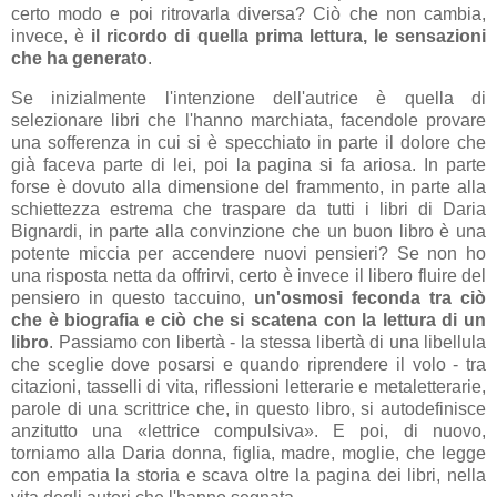
certo modo e poi ritrovarla diversa? Ciò che non cambia,
invece, è
il ricordo di quella prima lettura, le sensazioni
che ha generato
.
Se inizialmente l'intenzione dell'autrice è quella di
selezionare libri che l'hanno marchiata, facendole provare
una sofferenza in cui si è specchiato in parte il dolore che
già faceva parte di lei, poi la pagina si fa ariosa. In parte
forse è dovuto alla dimensione del frammento, in parte alla
schiettezza estrema che traspare da tutti i libri di Daria
Bignardi, in parte alla convinzione che un buon libro è una
potente miccia per accendere nuovi pensieri? Se non ho
una risposta netta da offrirvi, certo è invece il libero fluire del
pensiero in questo taccuino,
un'osmosi feconda tra ciò
che è biografia e ciò che si scatena con la lettura di un
libro
. Passiamo con libertà - la stessa libertà di una libellula
che sceglie dove posarsi e quando riprendere il volo - tra
citazioni, tasselli di vita, riflessioni letterarie e metaletterarie,
parole di una scrittrice che, in questo libro, si autodefinisce
anzitutto una «lettrice compulsiva». E poi, di nuovo,
torniamo alla Daria donna, figlia, madre, moglie, che legge
con empatia la storia e scava oltre la pagina dei libri, nella