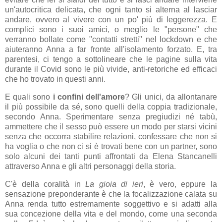
un'autocritica delicata, che ogni tanto si alterna al lasciar
andare, ovvero al vivere con un po' più di leggerezza. E
complici sono i suoi amici, o meglio le "persone" che
verranno bollate come "contatti stretti" nel lockdown e che
aiuteranno Anna a far fronte all'isolamento forzato. E, tra
parentesi, ci tengo a sottolineare che le pagine sulla vita
durante il Covid sono le più vivide, anti-retoriche ed efficaci
che ho trovato in questi anni.
E quali sono
i confini dell'amore
? Gli unici, da allontanare
il più possibile da sé, sono quelli della coppia tradizionale,
secondo Anna. Sperimentare senza pregiudizi né tabù,
ammettere che il sesso può essere un modo per starsi vicini
senza che occorra stabilire relazioni, confessare che non si
ha voglia o che non ci si è trovati bene con un partner, sono
solo alcuni dei tanti punti affrontati da Elena Stancanelli
attraverso Anna e gli altri personaggi della storia.
C'è della coralità in
La gioia di ieri
, è vero, eppure la
sensazione preponderante è che la focalizzazione calata su
Anna renda tutto estremamente soggettivo e si adatti alla
sua concezione della vita e del mondo, come una seconda