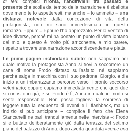
di ieri
: complici
l'ironia
,
l'andirivieni tra passato e
presente
che scolla dal tempo della narrazione e ti sballotta
dove meno te lo aspetteresti, ma anche – lo ammetto –
una
distanza notevole
dalla concezione di vita della
protagonista, non mi sono immedesimata in questo
romanzo. Eppure... Eppure l'ho apprezzato. Per la ventata di
idee diverse, perché mi ha portato un punto di vista lontano
dal mio, e questo è molto più arricchente, a mio parere,
rispetto a trovare una narrazione accondiscendente e piatta.
Le prime pagine inchiodano subito
: non sappiamo per
quale motivo la protagonista Anna si trovi a soccorrere un
cane di nome Frodo disteso sull'asfalto, né sappiamo
perché salga in macchina con il suo padrone, Giorgio, e dia
inizio a un imbarazzante percorso verso il pronto soccorso
veterinario; eppure capiamo immediatamente che quei due
si conoscono già, e se Frodo è lì, Anna in qualche modo si
sente responsabile. Non posso togliervi la sorpresa di
leggere tutta la sequenza di eventi e il flashback, ma un
indizio si può anticipare – complice il fatto che Elena
Stancanelli ne parli tranquillamente nelle interviste –: Frodo
si è buttato deliberatamente giù dalla terrazza del settimo
piano del palazzo di Anna, dopo averla guardata «
come una