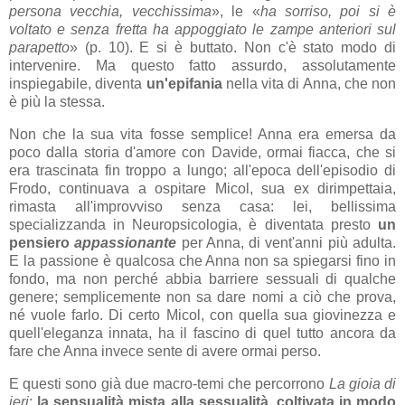
persona vecchia, vecchissima
», le «
ha sorriso, poi si è
voltato e senza fretta ha appoggiato le zampe anteriori sul
parapetto
» (p. 10). E si è buttato. Non c'è stato modo di
intervenire. Ma questo fatto assurdo, assolutamente
inspiegabile, diventa
un'epifania
nella vita di Anna, che non
è più la stessa.
Non che la sua vita fosse semplice! Anna era emersa da
poco dalla storia d'amore con Davide, ormai fiacca, che si
era trascinata fin troppo a lungo; all'epoca dell'episodio di
Frodo, continuava a ospitare Micol, sua ex dirimpettaia,
rimasta all'improvviso senza casa: lei, bellissima
specializzanda in Neuropsicologia, è diventata presto
un
pensiero
appassionante
per Anna, di vent'anni più adulta.
E la passione è qualcosa che Anna non sa spiegarsi fino in
fondo, ma non perché abbia barriere sessuali di qualche
genere; semplicemente non sa dare nomi a ciò che prova,
né vuole farlo. Di certo Micol, con quella sua giovinezza e
quell'eleganza innata, ha il fascino di quel tutto ancora da
fare che Anna invece sente di avere ormai perso.
E questi sono già due macro-temi che percorrono
La gioia di
ieri
:
la sensualità mista alla sessualità, coltivata in modo