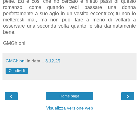
pelle. Ed è così che ho cercato e riletto passi di questo
romanzo: come quando vedi passare una donna
perfettamente a suo agio in un vestito eccentrico; tu non lo
metteresti mai, ma non puoi fare a meno di voltarti a
osservare una seconda volta quanto le stia dannatamente
bene.
GMGhioni
GMGhioni
In data...
3.12.25
Condividi
‹
›
Home page
Visualizza versione web