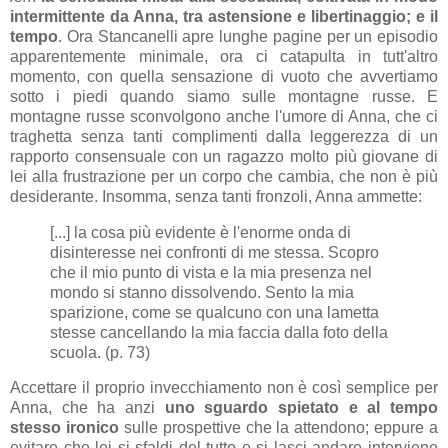
intermittente da Anna, tra astensione e libertinaggio; e il
tempo
. Ora Stancanelli apre lunghe pagine per un episodio
apparentemente minimale, ora ci catapulta in tutt'altro
momento, con quella sensazione di vuoto che avvertiamo
sotto i piedi quando siamo sulle montagne russe. E
montagne russe sconvolgono anche l'umore di Anna, che ci
traghetta senza tanti complimenti dalla leggerezza di un
rapporto consensuale con un ragazzo molto più giovane di
lei alla frustrazione per un corpo che cambia, che non è più
desiderante. Insomma, senza tanti fronzoli, Anna ammette:
[...] la cosa più evidente è l'enorme onda di
disinteresse nei confronti di me stessa. Scopro
che il mio punto di vista e la mia presenza nel
mondo si stanno dissolvendo. Sento la mia
sparizione, come se qualcuno con una lametta
stesse cancellando la mia faccia dalla foto della
scuola. (p. 73)
Accettare il proprio invecchiamento non è così semplice per
Anna, che ha anzi
uno sguardo spietato e al tempo
stesso ironico
sulle prospettive che la attendono; eppure a
evitare che lei si sfaldi del tutto e si lasci andare interviene