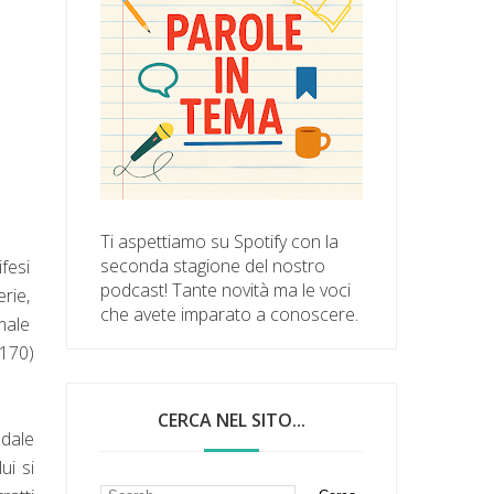
Ti aspettiamo su Spotify con la
seconda stagione del nostro
ifesi
podcast! Tante novità ma le voci
erie,
che avete imparato a conoscere.
 male
. 170)
CERCA NEL SITO...
edale
ui si