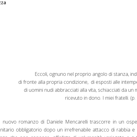
zza
Eccoli, ognuno nel proprio angolo di stanza, ind
di fronte alla propria condizione, di esposti alle intemp
di uomini nudi abbracciati alla vita, schiacciati da un
ricevuto in dono. I miei fratelli. (p
a del nuovo romanzo di Daniele Mencarelli trascorre in un osp
itario obbligatorio dopo un irrefrenabile attacco di rabbia e l