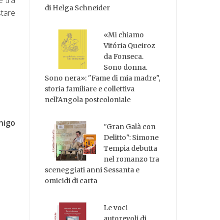
di Helga Schneider
stare
«Mi chiamo
Vitória Queiroz
da Fonseca.
Sono donna.
Sono nera»: "Fame di mia madre",
storia familiare e collettiva
nell'Angola postcoloniale
nigo
"Gran Galà con
Delitto": Simone
Tempia debutta
nel romanzo tra
sceneggiati anni Sessanta e
omicidi di carta
Le voci
autorevoli di