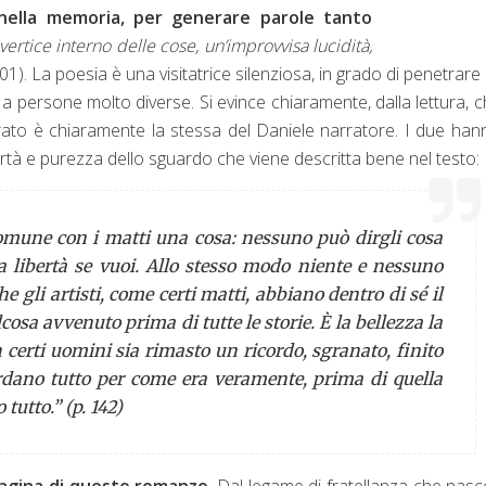
 nella memoria, per generare parole tanto
vertice interno delle cose, un’improvvisa lucidità,
101). La poesia è una visitatrice silenziosa, in grado di penetrare 
 a persone molto diverse. Si evince chiaramente, dalla lettura, c
rrato è chiaramente la stessa del Daniele narratore. I due han
ertà e purezza dello sguardo che viene descritta bene nel testo:
 comune con i matti una cosa: nessuno può dirgli cosa
 libertà se vuoi. Allo stesso modo niente e nessuno
 che gli artisti, come certi matti, abbiano dentro di sé il
osa avvenuto prima di tutte le storie. È la bellezza la
 in certi uomini sia rimasto un ricordo, sgranato, finito
rdano tutto per come era veramente, prima di quella
tutto.” (p. 142)
pagina di questo romanzo
. Dal legame di fratellanza che nasc