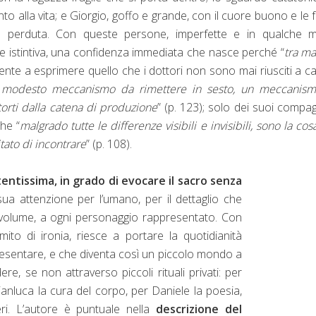
 alla vita; e Giorgio, goffo e grande, con il cuore buono e le f
e perduta. Con queste persone, imperfette e in qualche 
e istintiva, una confidenza immediata che nasce perché “
tra mat
mente a esprimere quello che i dottori non sono mai riusciti a ca
 modesto meccanismo da rimettere in sesto, un meccanism
torti dalla catena di produzione
” (p. 123); solo dei suoi compag
che “
malgrado tutte le differenze visibili e invisibili, sono la cos
tato di incontrare
” (p. 108).
entissima, in grado di evocare il sacro senza
sua attenzione per l’umano, per il dettaglio che
l volume, a ogni personaggio rappresentato. Con
ito di ironia, riesce a portare la quotidianità
ppresentare, e che diventa così un piccolo mondo a
, se non attraverso piccoli rituali privati: per
Gianluca la cura del corpo, per Daniele la poesia,
ri. L’autore è puntuale nella
descrizione del