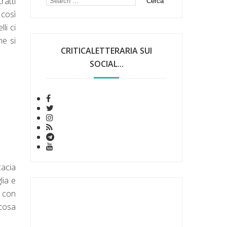
ratti
 così
li ci
he si
CRITICALETTERARIA SUI
SOCIAL...
cacia
lia e
i con
lcosa