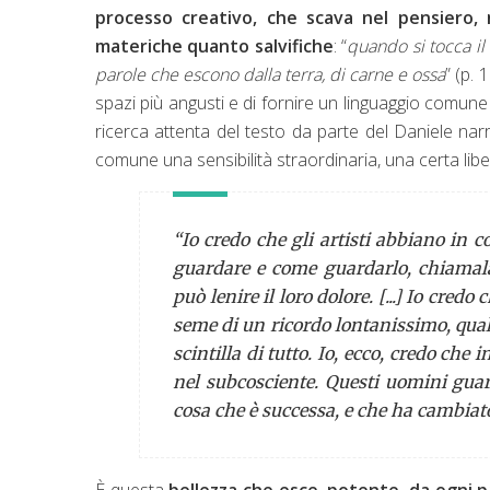
processo creativo, che scava nel pensiero,
materiche quanto salvifiche
: “
quando si tocca il 
parole che escono dalla terra, di carne e ossa
” (p. 
spazi più angusti e di fornire un linguaggio comune
ricerca attenta del testo da parte del Daniele na
comune una sensibilità straordinaria, una certa lib
“Io credo che gli artisti abbiano in
guardare e come guardarlo, chiamala
può lenire il loro dolore. [...] Io credo
seme di un ricordo lontanissimo, qualc
scintilla di tutto. Io, ecco, credo che
nel subcosciente. Questi uomini gua
cosa che è successa, e che ha cambiato 
È questa
bellezza che esce, potente, da ogni 