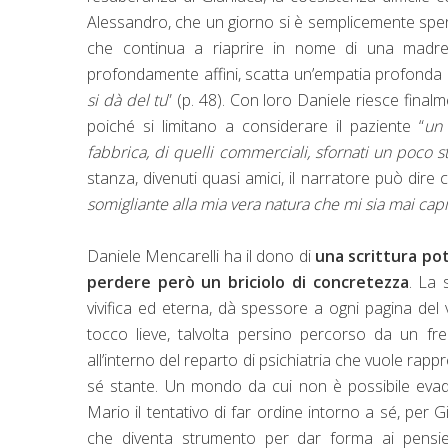
Alessandro, che un giorno si è semplicemente spento
che continua a riaprire in nome di una madr
profondamente affini, scatta un’empatia profonda 
si dà del tu
” (p. 48). Con loro Daniele riesce final
poiché si limitano a considerare il paziente “
un
fabbrica, di quelli commerciali, sfornati un poco s
stanza, divenuti quasi amici, il narratore può dire 
somigliante alla mia vera natura che mi sia mai capi
Daniele Mencarelli ha il dono di
una scrittura pot
perdere però un briciolo di concretezza
. La 
vivifica ed eterna, dà spessore a ogni pagina de
tocco lieve, talvolta persino percorso da un frem
all’interno del reparto di psichiatria che vuole ra
sé stante. Un mondo da cui non è possibile evadere
Mario il tentativo di far ordine intorno a sé, per 
che diventa strumento per dar forma ai pensie