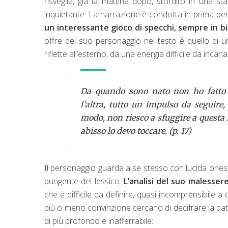
risveglia, già la mattina dopo, stordito in una s
inquietante. La narrazione è condotta in prima pe
un interessante gioco di specchi, sempre in bi
offre del suo personaggio nel testo è quello di u
riflette all’esterno, da una energia difficile da incan
Da quando sono nato non ho fatto a
l’altra, tutto un impulso da seguire
modo, non riesco a sfuggire a questa f
abisso lo devo toccare. (p. 17)
Il personaggio guarda a se stesso con lucida onestà
pungente del lessico.
L’analisi del suo malesser
che è difficile da definire, quasi incomprensibile a
più o meno convinzione cercano di decifrare la pato
di più profondo e inafferrabile: