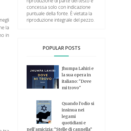
riproduzione di parte del testo è
concessa solo con indicazione
puntuale della fonte. È vietata la
negli
riproduzione integrale del pezzo.
he la
no in
POPULAR POSTS
Jhumpa Lahiri e
la sua opera in
italiano: "Dove
mi trovo"
Quando l’odio si
insinua nei
legami
quotidiani e
nell’amicizia: “Stelle di cannella”
e tra