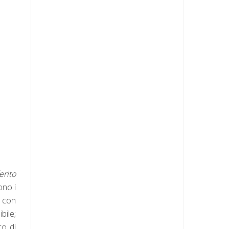
erito
ono i
, con
bile;
co di