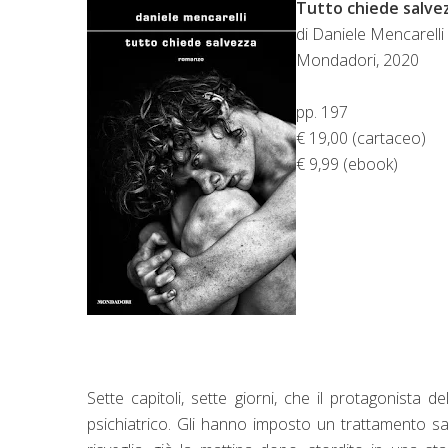
Tutto chiede salve
di Daniele Mencarelli
Mondadori, 2020
pp. 197
€ 19,00 (cartaceo)
€ 9,99 (ebook)
Sette capitoli, sette giorni, che il protagonist
psichiatrico. Gli hanno imposto un trattamento san