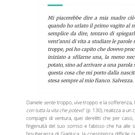
Mi piacerebbe dire a mia madre ciò
quando ho urlato il primo vagito al 
semplice da dire, tentavo di spiegar
vent’anni di vita a studiare le parole 
troppe, poi ho capito che dovevo proce
iniziato a sfilarne una, la meno nec
potato, sino ad arrivare a una parola 
questa cosa che mi porto dalla nasci
stesa sempre al mio fianco. Salvezza. 
Daniele
sente
troppo,
vive
troppo e la sofferenza, l
con tutta la vita che potevo
” (p. 130), realizza a un
compagni di ventura, quei derelitti che per caso,
l’ingenuità del suo sorriso e l’abisso che ha alle
l’esuberanza di Gianluca, la coesistenza difficile 