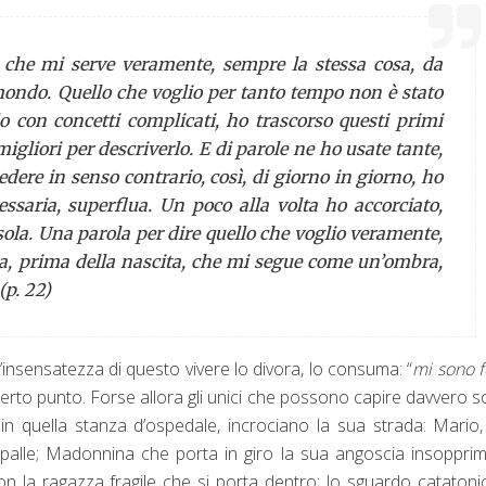
 che mi serve veramente, sempre la stessa cosa, da
mondo. Quello che voglio per tanto tempo non è stato
lo con concetti complicati, ho trascorso questi primi
migliori per descriverlo. E di parole ne ho usate tante,
dere in senso contrario, così, di giorno in giorno, ho
essaria, superflua. Un poco alla volta ho accorciato,
sola. Una parola per dire quello che voglio veramente,
ta, prima della nascita, che mi segue come un’ombra,
(p. 22)
’insensatezza di questo vivere lo divora, lo consuma: “
mi sono f
 certo punto. Forse allora gli unici che possono capire davvero s
 in quella stanza d’ospedale, incrociano la sua strada: Mario
 spalle; Madonnina che porta in giro la sua angoscia insopprimi
con la ragazza fragile che si porta dentro; lo sguardo catatoni