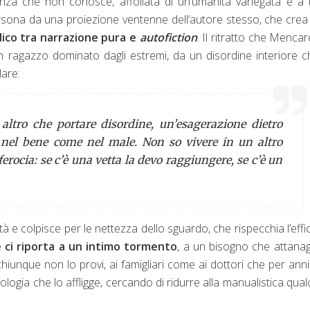
tanza che non conosce, affollata di un’umanità variegata e a t
rsona da una proiezione ventenne dell’autore stesso, che crea
lico tra narrazione pura e
autofiction
. Il ritratto che Mencarel
n ragazzo dominato dagli estremi, da un disordine interiore c
alare:
ltro che portare disordine, un’esagerazione dietro
, nel bene come nel male. Non so vivere in un altro
erocia: se c’è una vetta la devo raggiungere, se c’è un
 e colpisce per le nettezza dello sguardo, che rispecchia l’effi
e ci riporta a un intimo tormento
, a un bisogno che attanag
 chiunque non lo provi, ai famigliari come ai dottori che per ann
logia che lo affligge, cercando di ridurre alla manualistica qua