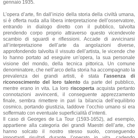
gennaio 1935.
L’opera d’arte, fin dall’inizio della storia della civiltà umana,
si è offerta nuda alla libera interpretazione dell’osservatore,
entrando in dialogo diretto con il pubblico, talvolta
prendendo corpo proprio attraverso questo vicendevole
scambio di sguardi e riflessioni. Accade di avvicinarsi
all’interpretazione dell’arte da angolazioni diverse,
approfondendo talvolta il vissuto dell’artista, le vicende che
lo hanno portato ad eseguire un’opera, la sua personale
visione del mondo, della tecnica pittorica. Un comune
denominatore, che nell’arco della storia ha accompagnato la
prevalenza dei grandi artisti, è stata
l’assenza di
riconoscimento del loro talento
da parte del pubblico,
mentre erano in vita. La loro
riscoperta
acquista pertanto
connotazioni avvincenti, il conseguente apprezzamento
finale, sembra rimettere in pari la bilancia dell’equilibrio
cosmico, portando giustizia, laddove l’occhio umano si era
soffermato con eventuale superficialità d’intenti.
Il caso di Georges de La Tour (1593-1652), ad esempio,
appartiene alla categoria dei grandi Maestri dell’arte, che
hanno solcato il nostro stesso suolo, conseguendo
importanti risultati durante l’operato in vita, cadendo