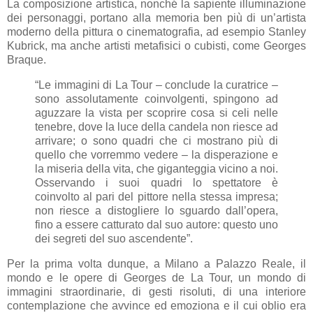
La composizione artistica, nonché la sapiente illuminazione
dei personaggi, portano alla memoria ben più di un’artista
moderno della pittura o cinematografia, ad esempio Stanley
Kubrick, ma anche artisti metafisici o cubisti, come Georges
Braque.
“Le immagini di La Tour – conclude la curatrice –
sono assolutamente coinvolgenti, spingono ad
aguzzare la vista per scoprire cosa si celi nelle
tenebre, dove la luce della candela non riesce ad
arrivare; o sono quadri che ci mostrano più di
quello che vorremmo vedere – la disperazione e
la miseria della vita, che giganteggia vicino a noi.
Osservando i suoi quadri lo spettatore è
coinvolto al pari del pittore nella stessa impresa;
non riesce a distogliere lo sguardo dall’opera,
fino a essere catturato dal suo autore: questo uno
dei segreti del suo ascendente”.
Per la prima volta dunque, a Milano a Palazzo Reale, il
mondo e le opere di Georges de La Tour, un mondo di
immagini straordinarie, di gesti risoluti, di una interiore
contemplazione che avvince ed emoziona e il cui oblio era