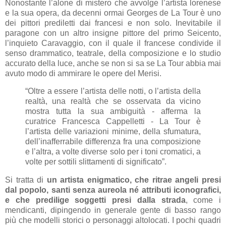
Nonostante l’alone di mistero che avvolge l’artista lorenese
e la sua opera, da decenni ormai Georges de La Tour è uno
dei pittori prediletti dai francesi e non solo. Inevitabile il
paragone con un altro insigne pittore del primo Seicento,
l’inquieto Caravaggio, con il quale il francese condivide il
senso drammatico, teatrale, della composizione e lo studio
accurato della luce, anche se non si sa se La Tour abbia mai
avuto modo di ammirare le opere del Merisi.
“Oltre a essere l’artista delle notti, o l’artista della
realtà, una realtà che se osservata da vicino
mostra tutta la sua ambiguità ‐ afferma la
curatrice Francesca Cappelletti ‐ La Tour è
l’artista delle variazioni minime, della sfumatura,
dell’inafferrabile differenza fra una composizione
e l’altra, a volte diverse solo per i toni cromatici, a
volte per sottili slittamenti di significato”.
Si tratta di
un artista enigmatico, che ritrae angeli presi
dal popolo, santi senza aureola né attributi iconografici,
e che predilige soggetti presi dalla strada
, come i
mendicanti, dipingendo in generale gente di basso rango
più che modelli storici o personaggi altolocati. I pochi quadri