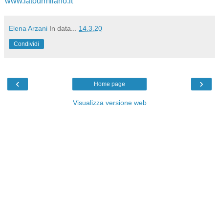
www.latourmilano.it
Elena Arzani
In data...
14.3.20
Condividi
‹
›
Home page
Visualizza versione web