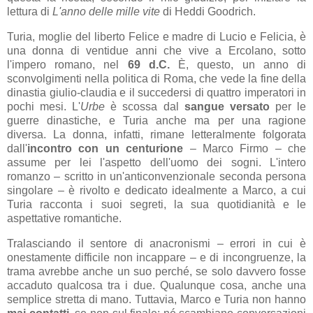
lettura di
L'anno delle mille vite
di Heddi Goodrich.
Turia, moglie del liberto Felice e madre di Lucio e Felicia, è
una donna di ventidue anni che vive a Ercolano, sotto
l'impero romano, nel
69 d.C.
È, questo, un anno di
sconvolgimenti nella politica di Roma,
che vede la fine della
dinastia giulio-claudia e il succedersi di quattro imperatori in
pochi mesi. L'
Urbe
è scossa dal
sangue versato
per le
guerre dinastiche, e Turia anche ma per una ragione
diversa. La donna, infatti, rimane letteralmente folgorata
dall'
incontro con un centurione
– Marco Firmo – che
assume per lei l'aspetto dell'uomo dei sogni. L'intero
romanzo – scritto in un'anticonvenzionale seconda persona
singolare – è rivolto e dedicato idealmente a Marco, a cui
Turia racconta i suoi segreti, la sua quotidianità e le
aspettative romantiche.
Tralasciando il sentore di anacronismi – errori in cui è
onestamente difficile non incappare – e di incongruenze, la
trama avrebbe anche un suo perché, se solo davvero fosse
accaduto qualcosa tra i due. Qualunque cosa, anche una
semplice stretta di mano. Tuttavia, Marco e Turia non hanno