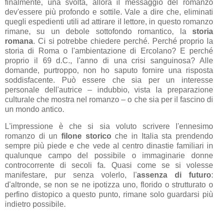
finalmente, una svolta, allora il messaggio del romanzo
dev'essere più profondo e sottile. Vale a dire che, eliminati
quegli espedienti utili ad attirare il lettore, in questo romanzo
rimane, su un debole sottofondo romantico, la
storia
romana
. Ci si potrebbe chiedere perché. Perché proprio la
storia di Roma o l'ambientazione di Ercolano? E perché
proprio il 69 d.C., l'anno di una crisi sanguinosa? Alle
domande, purtroppo, non ho saputo fornire una risposta
soddisfacente. Può essere che sia per un interesse
personale dell'autrice – indubbio, vista la preparazione
culturale che mostra nel romanzo – o che sia per il fascino di
un mondo antico.
L'impressione è che si sia voluto scrivere l'ennesimo
romanzo di un
filone storico
che in Italia sta prendendo
sempre più piede e che vede al centro dinastie familiari in
qualunque campo del possibile o immaginarie donne
controcorrente di secoli fa. Quasi come se si volesse
manifestare, pur senza volerlo, l'
assenza di futuro
:
d'altronde, se non se ne ipotizza uno, florido o strutturato o
perfino distopico a questo punto, rimane solo guardarsi più
indietro possibile.