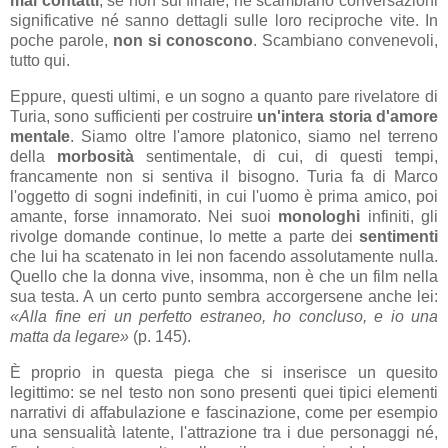
mai contatti
, se non sul finale; né scambiano conversazioni
significative né sanno dettagli sulle loro reciproche vite. In
poche parole,
non si conoscono
. Scambiano convenevoli,
tutto qui.
Eppure, questi ultimi, e un sogno a quanto pare rivelatore di
Turia, sono sufficienti per costruire
un'intera storia d'amore
mentale
. Siamo oltre l'amore platonico, siamo nel terreno
della
morbosità
sentimentale, di cui, di questi tempi,
francamente non si sentiva il bisogno. Turia fa di Marco
l'oggetto di sogni indefiniti, in cui l'uomo è prima amico, poi
amante, forse innamorato. Nei suoi
monologhi
infiniti, gli
rivolge domande continue, lo mette a parte dei
sentimenti
che lui ha scatenato in lei non facendo assolutamente nulla.
Quello che la donna vive, insomma, non è che un film nella
sua testa. A un certo punto sembra accorgersene anche lei:
«Alla fine eri un perfetto estraneo, ho concluso, e io una
matta da legare»
(p. 145).
È proprio in questa piega che si inserisce un quesito
legittimo: se nel testo non sono presenti quei tipici elementi
narrativi di affabulazione e fascinazione, come per esempio
una sensualità latente, l'attrazione tra i due personaggi né,