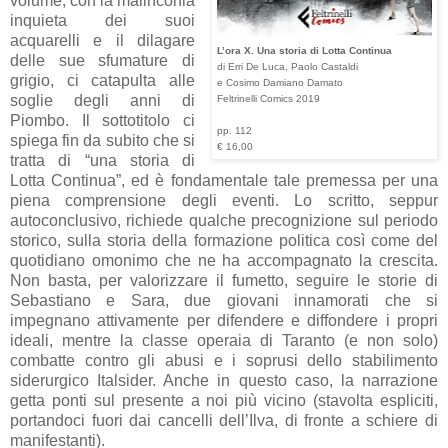
volume, con la malinconia
inquieta dei suoi
acquarelli e il dilagare
L’ora X. Una storia di Lotta Continua
delle sue sfumature di
di Erri De Luca, Paolo Castaldi
grigio, ci catapulta alle
e Cosimo Damiano Damato
soglie degli anni di
Feltrinelli Comics 2019
Piombo. Il sottotitolo ci
pp. 112
spiega fin da subito che si
€ 16,00
tratta di “una storia di
Lotta Continua”, ed è fondamentale tale premessa per una
piena comprensione degli eventi. Lo scritto, seppur
autoconclusivo, richiede qualche precognizione sul periodo
storico, sulla storia della formazione politica così come del
quotidiano omonimo che ne ha accompagnato la crescita.
Non basta, per valorizzare il fumetto, seguire le storie di
Sebastiano e Sara, due giovani innamorati che si
impegnano attivamente per difendere e diffondere i propri
ideali, mentre la classe operaia di Taranto (e non solo)
combatte contro gli abusi e i soprusi dello stabilimento
siderurgico Italsider. Anche in questo caso, la narrazione
getta ponti sul presente a noi più vicino (stavolta espliciti,
portandoci fuori dai cancelli dell’Ilva, di fronte a schiere di
manifestanti).