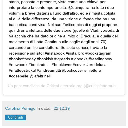
storia, passata e presente, vista come una chiave per
interpretare la contemporaneità. @quinquilia ha letto i due
volumi a breve distanza l’uno dall’altro, ed è rimasta colpita,
al di là delle differenze, da una visione di fondo che ha una
base etica condivisa. Nel suo #criticomics di oggi ci propone
quindi una rilettura delle due storie (quelle di Vlad, voivoda di
Valacchia che ha dato origine al mito di Dracula, e quella del
movimento di Lotta Continua alle soglie degli anni ‘70)
cercando un filo conduttore. Se siete curiosi, trovate la
recensione sul sito! #instabook #instalibro #bookstagram
#bookoftheday #bookish #igreads #igbooks #readingnow
#newbook #bookaddict #booklover #cover #errideluca
#matteostrukul #andreamutti #bookcover #inlettura
#cosebelle @lafeltrinelli
Un post condiviso da
CriticaLetteraria.org
(@criticaletteraria) in data:
Carolina Pernigo
In data...
22.12.19
Condividi