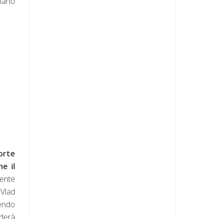
inano
orte
e il
dente
 Vlad
dendo
nderà