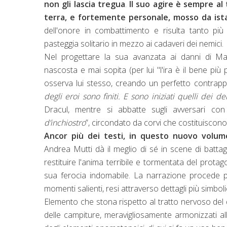
non gli lascia tregua
.
Il suo agire è sempre al
terra, e fortemente personale, mosso da ist
dell'onore in combattimento e risulta tanto più 
pasteggia solitario in mezzo ai cadaveri dei nemici.
Nel progettare la sua avanzata ai danni di Ma
nascosta e mai sopita (per lui "l'ira è il bene pi
osserva lui stesso, creando un perfetto contrappu
degli eroi sono finiti. E sono iniziati quelli dei d
Dracul, mentre si abbatte sugli avversari con
d’inchiostro
”, circondato da corvi che costituiscono
Ancor più dei testi, in questo nuovo volum
Andrea Mutti dà il meglio di sé in scene di battag
restituire l'anima terribile e tormentata del protag
sua ferocia indomabile. La narrazione procede pe
momenti salienti, resi attraverso dettagli più simbolic
Elemento che stona rispetto al tratto nervoso del 
delle campiture, meravigliosamente armonizzati all’i