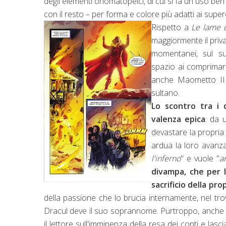
degli elementi onomatopeici, di cui si fa un uso be
con il resto – per forma e colore più adatti ai super
Rispetto a
Le lame d
maggiormente il priva
momentanei, sul su
spazio ai comprimari
anche Maometto II 
sultano.
Lo scontro tra i 
valenza epica
: da 
devastare la propria 
ardua la loro avanzat
l'inferno
" e vuole "
an
divampa, che per l
sacrificio della pro
della passione che lo brucia internamente, nel trova
Dracul deve il suo soprannome. Purtroppo, anche 
il lettore sull'imminenza della resa dei conti e la