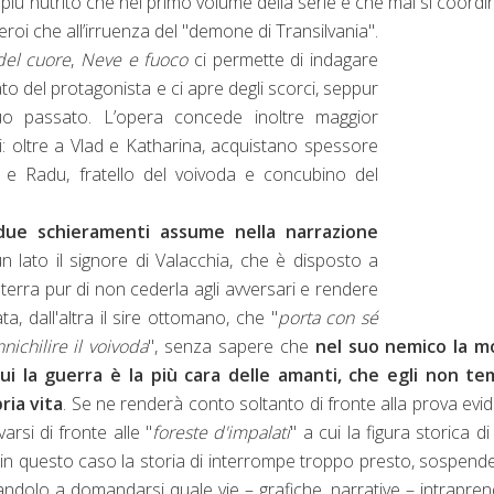
n più nutrito che nel primo volume della serie e che mal si coord
eroi che all’irruenza del "demone di Transilvania".
el cuore
,
Neve e fuoco
ci permette di indagare
to del protagonista e ci apre degli scorci, seppur
o passato. L’opera concede inoltre maggior
: oltre a Vlad e Katharina, acquistano spessore
e Radu, fratello del voivoda e concubino del
due schieramenti assume nella narrazione
un lato il signore di Valacchia, che è disposto a
terra pur di non cederla agli avversari e rendere
a, dall'altra il sire ottomano, che "
porta con sé
nichilire il voivoda
", senza sapere che
nel suo nemico la m
ui la guerra è la più cara delle amanti, che egli non tem
pria vita
. Se ne renderà conto soltanto di fronte alla prova evi
rsi di fronte alle "
foreste d'impalati
" a cui la figura storica di
in questo caso la storia di interrompe troppo presto, sospen
sciandolo a domandarsi quale vie – grafiche, narrative – intrapre