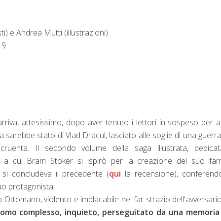
ti) e Andrea Mutti (illustrazioni)
19
rriva, attesissimo, dopo aver tenuto i lettori in sospeso per a
a sarebbe stato di Vlad Dracul, lasciato alle soglie di una guerr
cruenta. Il secondo volume della saga illustrata, dedicat
o a cui Bram Stoker si ispirò per la creazione del suo fa
 si concludeva il precedente (
qui
la recensione), conferend
suo protagonista.
o Ottomano, violento e implacabile nel far strazio dell'avversario
uomo complesso, inquieto, perseguitato da una memoria