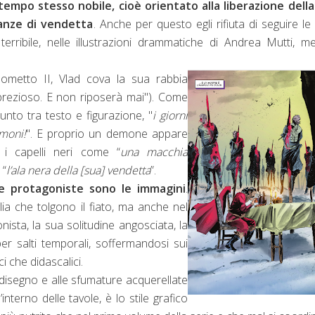
 tempo stesso nobile, cioè orientato alla liberazione dell
anze di vendetta
. Anche per questo egli rifiuta di seguire le 
terribile, nelle illustrazioni drammatiche di Andrea Mutti, m
ometto II, Vlad cova la sua rabbia
ù prezioso. E non riposerà mai"). Come
nto tra testo e figurazione, "
i giorni
emoni!
". E proprio un demone appare
 i capelli neri come “
una macchia
 “
l’ala nera della [sua] vendetta
”.
e protagoniste sono le immagini
.
lia che tolgono il fiato, ma anche nel
onista, la sua solitudine angosciata, la
r salti temporali, soffermandosi sui
i che didascalici.
disegno e alle sfumature acquerellate
nterno delle tavole, è lo stile grafico