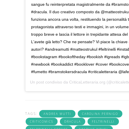
sangue fu reinterpretata magistralmente da #bramstoke
#dracula. Il duo creativo composto da @matteostruk
funziona ancora una volta, restituendo la personalità 
protagonista attraverso testi e immagini, in un volum
troppo breve e lascia il lettore in trepidante attesa de
L'avete già letto? Che ne pensate? Vi piace la chiave d
autori? #andreamutti #matteostrukul #feltrinelli #insta
#bookstagram #bookoftheday #bookish #igreads #ig
#newbook #bookaddict #booklover #cover #bookcover 
#fumetto #bramstokersdracula #criticaletteraria @lafelt
Un post condiviso da
CriticaLetteraria.org
(@criticalett
TAGS:
ANDREA MUTTI
CAROLINA PERNIGO
CRITICOMICS
DRACULA
FELTRINELLI