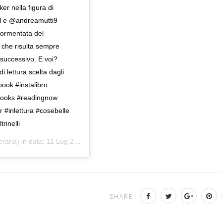
r nella figura di
ul e @andreamutti9
tormentata del
e che risulta sempre
l successivo. E voi?
i lettura scelta dagli
book #instalibro
books #readingnow
#inlettura #cosebelle
rinelli
eraria) in data:
11 Lug 2019 alle ore 3:13 PDT
SHARE: