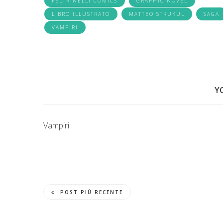
FELTRINELLI COMICS
GRAPHIC NOVEL
LIBRO ILLUSTRATO
MATTEO STRUKUL
SAGA
VAMPIRI
Y
Vampiri
POST PIÙ RECENTE