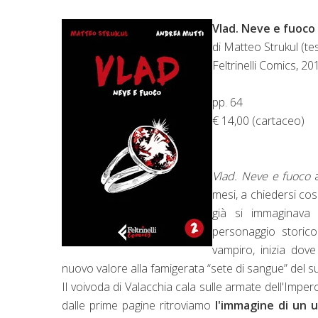
Vlad. Neve e fuoco
di Matteo Strukul (tes
Feltrinelli Comics, 20
pp. 64
€ 14,00 (cartaceo)
Vlad. Neve e fuoco
a
mesi, a chiedersi cos
già si immaginava 
personaggio storic
vampiro, inizia dove
nuovo valore alla famigerata “sete di sangue” del 
Il voivoda di Valacchia cala sulle armate dell'Imper
dalle prime pagine ritroviamo
l'immagine di un 