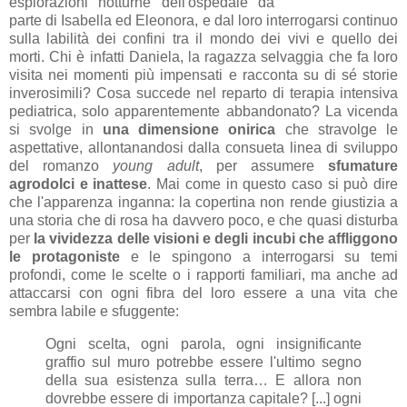
esplorazioni notturne dell'ospedale da
parte di Isabella ed Eleonora, e dal loro interrogarsi continuo
sulla labilità dei confini tra il mondo dei vivi e quello dei
morti. Chi è infatti Daniela, la ragazza selvaggia che fa loro
visita nei momenti più impensati e racconta su di sé storie
inverosimili? Cosa succede nel reparto di terapia intensiva
pediatrica, solo apparentemente abbandonato? La vicenda
si svolge in
una dimensione onirica
che stravolge le
aspettative, allontanandosi dalla consueta linea di sviluppo
del romanzo
young adult
, per assumere
sfumature
agrodolci e inattese
. Mai come in questo caso si può dire
che l'apparenza inganna: la copertina non rende giustizia a
una storia che di rosa ha davvero poco, e che quasi disturba
per
la vividezza delle visioni e degli incubi che affliggono
le protagoniste
e le spingono a interrogarsi su temi
profondi, come le scelte o i rapporti familiari, ma anche ad
attaccarsi con ogni fibra del loro essere a una vita che
sembra labile e sfuggente:
Ogni scelta, ogni parola, ogni insignificante
graffio sul muro potrebbe essere l'ultimo segno
della sua esistenza sulla terra… E allora non
dovrebbe essere di importanza capitale? [...] ogni