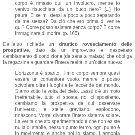
corpo è rimasto qui, un involucro, mentre io
venivo risucchiata da un buco nero? [...] Ho
paura. E se mi stessi a poco a poco separando
da me stessa? Da ciò che ero prima di venire
qui? Come posso esistere senza corpo? È come
immaginare di morire. (p. 165)
Dall'altro richiede u
n drastico rovesciamento delle
prospettive
, dato da un improvviso e inaspettato
cambiamento di condizione (da sana a malata), che obbliga
la ragazzina a guardare l'intera realtà in un'ottica nuova:
L'orizzonte è sparito, il mio corpo sembra quasi
essere un contenitore vuoto, mentre io posso
scivolare oltre i luoghi e le faccende del mondo.
Siamo sotto la volta del cielo. Lassù c'è un moto
irrefrenabile, tutto si sposta, noi ci spostiamo,
cambiamo la prospettiva da cui osservare
l'universo, le stelle gravitano, esplodono,
rinascono. Vorrei divorare l'intero sistema solare.
La verità che sto sperimentando è che non esiste
nulla di stabile, nessun punto fermo, ogni punto è
in movimento e anche noi lo siamo. L'armonia