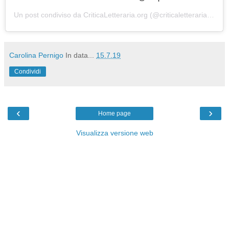
Un post condiviso da
CriticaLetteraria.org
(@criticaletteraria) in data:
Carolina Pernigo
In data...
15.7.19
Condividi
‹
›
Home page
Visualizza versione web