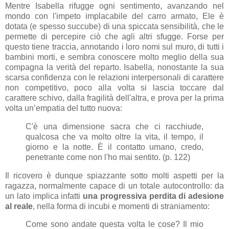
Mentre Isabella rifugge ogni sentimento, avanzando nel
mondo con l'impeto implacabile del carro armato, Ele è
dotata (e spesso succube) di una spiccata sensibilità, che le
permette di percepire ciò che agli altri sfugge. Forse per
questo tiene traccia, annotando i loro nomi sul muro, di tutti i
bambini morti, e sembra conoscere molto meglio della sua
compagna la verità del reparto. Isabella, nonostante la sua
scarsa confidenza con le relazioni interpersonali di carattere
non competitivo, poco alla volta si lascia toccare dal
carattere schivo, dalla fragilità dell'altra, e prova per la prima
volta un’empatia del tutto nuova:
C'è una dimensione sacra che ci racchiude,
qualcosa che va molto oltre la vita, il tempo, il
giorno e la notte. È il contatto umano, credo,
penetrante come non l'ho mai sentito. (p. 122)
Il ricovero è dunque spiazzante sotto molti aspetti per la
ragazza, normalmente capace di un totale autocontrollo: da
un lato implica infatti
una progressiva perdita di adesione
al reale
, nella forma di incubi e momenti di straniamento:
Come sono andate questa volta le cose? Il mio