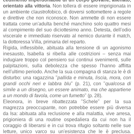
orientato alla vittoria
. Non tollera di essere imprigionata in
un ambiente claustrofobico, di doversi sottomettere a regole
e direttive che non riconosce. Non ammette di non essere
trattata come un'adulta benché manchino solo quattro mesi
al compimento del suo diciottesimo anno. Detesta, dell'odio
viscerale e immediato riservato al nemico durante il match,
la dottoressa Villa, primaria del reparto.
Rigida, inflessibile, abituata alla tensione di un agonismo
inesausto, Isabella si ribella alle costrizioni – senza mai
indugiare troppo col pensiero sui continui svenimenti, sulle
palpitazioni, sulla debolezza che spesso l'hanno afflitta
nell'ultimo periodo. Anche la sua compagna di stanza le è di
disturbo: una ragazzina "
pallida e minuta, liscia, mora, con
grandi occhi neri e labbra blu
" (p. 21), con "
qualcosa di
simile a un disegno, un essere animato, ma che appartiene
a un mondo di favola, come un fumetto
" (p. 28).
Eleonora, in breve ribattezzata "Schele" per la sua
magrezza preoccupante, non potrebbe essere più diversa
da Isa: abituata alla reclusione e alla malattia, vive arresa,
prigioniera di una routine ospedaliera da cui non ha il
coraggio di liberarsi e in cui trova rifugio soltanto nelle sue
letture, unico varco su un'esistenza che le è preclusa.