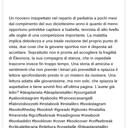
Un ricovero inaspettato nel reparto di pediatria a pochi mesi
dal compimento del suo diciottesimo anno è quanto di meno
opportuno potrebbe capitare a Isabella, tennista di alto livello
alle soglie di una competizione importante. La malattia
implica debolezza e una totale revisione del proprio punto di
vista, due cose che la giovane sportiva non è disposta ad
accettare. Soprattutto non è pronta ad accogliere la fragilità
di Eleonora, la sua compagna di stanza, che in ospedale
trascorre invece fin troppo tempo. Una storia di amicizia e
sentimenti che non prende i binari più prevedibili e spiazza il
lettore sprofondando presto in un mistero da risolvere. Una
lettura adatta alle giovanissime, ma non solo, che spiazza le
aspettative e tiene avvinti fino all'ultima pagina. L'avete già
letto? #deaplaneta #deaplanetalibri #youngadult
#yabookstagram #yabooks #francescasangalli
#fabriziobozzetti #instabook #instalibro #bookstagram
#bookoftheday #bookish #igreads #igbooks #malattia
#merenda #igcoffeebreak #readingnow #newbook
#bookaddict #booklover #cover #bookcover #coffeebreak
#criticaletteraria #inlettura #cosebelle @deaplanetalibri