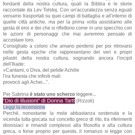
fondanti della nostra cultura, quali la Bibbia e le storie
raccontate da Lev Tolstoj. Con un'accuratezza senza eguali
veniamo trasportati su quei campi di battaglia e all'interno di
quelle città antiche, ma per la prima volta assistiamo alle
gesta di eroi e dei che si riflettono come in uno specchio con
le azioni di personaggi che mai avremmo pensato di
accostare loro.
Consigliato a coloro che amano perdersi per poi ritrovarsi
nelle gesta epiche che rappresentano dei veri e propri
pilastri della nostra cultura, sognando ancora l'incipit
dell'Iliade:
«Cantami, o Diva, del pelide Achille
l'ira funesta che infiniti mali
provocò agli Achei...".
Per Sabrina
è stato uno scherzo
leggere...
“Dio di illusioni” di Donna Tartt
(Rizzoli)
Leggi la recensione
Perché, nonostante la mole abbastanza sostenuta e la
vicenda tutta giocata sul concetto greco di rito, tra riferimenti
dionisiaci e rimandi complessi alla filosofia e alla cultura
greca, o forse proprio per questo, il romanzo si legge con