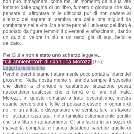
non può immaginare, come me, un momento della sua vita
lontano dalle pagine di un libro, fumetto o giornale che sia,
pensare di affrontare mille difficoltà pur di non cedere al
silenzio del sapere mi sembra una delle lotte migliori da
combattere nella vita. Ma anche perché l'universo del libro è
popolato da figure femminili divertenti e affascinanti, dando
un quid di valore in più a un testo, già di suo, bello e
delicato.
Per Giulia
non è stato uno scherzo
leggere...
“Gli annientatori” di Gianluca Morozzi
(Tea)
Leggi la recensione
Perché: perché siamo naturalmente poco portati a fidarci del
prossimo. Nella nostra mente si annida sempre il sospetto
che dietro a chiunque e qualunque situazione possa
nascondersi qualcosa che ci ferirà o ci farà del male.
Morozzi, in questo romanzo a tratti lovecraftiano, mostra
quante perversioni e follie ci possano essere in ognuno di
noi, in un artista e disegnatore che sembra farci un favore
nel lasciarci casa sua, nella famiglia estremamente gentile
che ci affitta un appartamento. Ci si affaccia in un pozzo di
malvagità completa e l'unico desiderio sarebbe quello di
svegliarsi e scoprire che tutto quanto è stato una burla ben