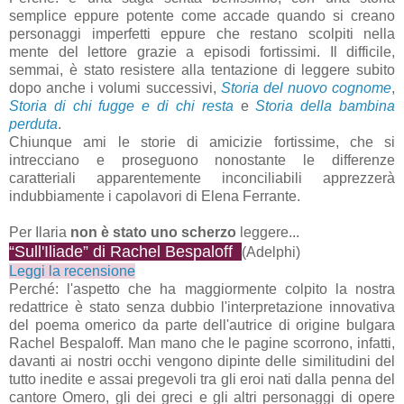
semplice eppure potente come accade quando si creano
personaggi imperfetti eppure che restano scolpiti nella
mente del lettore grazie a episodi fortissimi. Il difficile,
semmai, è stato resistere alla tentazione di leggere subito
dopo anche i volumi successivi,
Storia del nuovo cognome
,
Storia di chi fugge e di chi resta
e
Storia della bambina
perduta
.
Chiunque ami le storie di amicizie fortissime, che si
intrecciano e proseguono nonostante le differenze
caratteriali apparentemente inconciliabili apprezzerà
indubbiamente i capolavori di Elena Ferrante.
Per Ilaria
non è stato uno scherzo
leggere...
“Sull'Iliade” di Rachel Bespaloff
(Adelphi)
Leggi la recensione
Perché: l'aspetto che ha maggiormente colpito la nostra
redattrice è stato senza dubbio l'interpretazione innovativa
del poema omerico da parte dell'autrice di origine bulgara
Rachel Bespaloff. Man mano che le pagine scorrono, infatti,
davanti ai nostri occhi vengono dipinte delle similitudini del
tutto inedite e assai pregevoli tra gli eroi nati dalla penna del
cantore Omero, gli dei greci e gli altri personaggi di opere