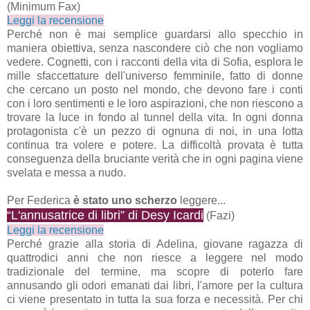
(Minimum Fax)
Leggi la recensione
Perché non è mai semplice guardarsi allo specchio in
maniera obiettiva, senza nascondere ciò che non vogliamo
vedere. Cognetti, con i racconti della vita di Sofia, esplora le
mille sfaccettature dell'universo femminile, fatto di donne
che cercano un posto nel mondo, che devono fare i conti
con i loro sentimenti e le loro aspirazioni, che non riescono a
trovare la luce in fondo al tunnel della vita. In ogni donna
protagonista c'è un pezzo di ognuna di noi, in una lotta
continua tra volere e potere. La difficoltà provata è tutta
conseguenza della bruciante verità che in ogni pagina viene
svelata e messa a nudo.
Per Federica
è stato uno scherzo
leggere...
“L'annusatrice di libri” di Desy Icardi
(Fazi)
Leggi la recensione
Perché grazie alla storia di Adelina, giovane ragazza di
quattrodici anni che non riesce a leggere nel modo
tradizionale del termine, ma scopre di poterlo fare
annusando gli odori emanati dai libri, l'amore per la cultura
ci viene presentato in tutta la sua forza e necessità. Per chi