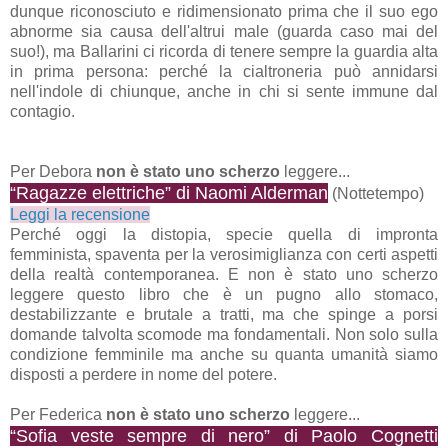
dunque riconosciuto e ridimensionato prima che il suo ego
abnorme sia causa dell'altrui male (guarda caso mai del
suo!), ma Ballarini ci ricorda di tenere sempre la guardia alta
in prima persona: perché la cialtroneria può annidarsi
nell'indole di chiunque, anche in chi si sente immune dal
contagio.
Per Debora
non è stato uno scherzo
leggere...
“Ragazze elettriche” di Naomi Alderman
(Nottetempo)
Leggi la recensione
Perché oggi la distopia, specie quella di impronta
femminista, spaventa per la verosimiglianza con certi aspetti
della realtà contemporanea. E non è stato uno scherzo
leggere questo libro che è un pugno allo stomaco,
destabilizzante e brutale a tratti, ma che spinge a porsi
domande talvolta scomode ma fondamentali. Non solo sulla
condizione femminile ma anche su quanta umanità siamo
disposti a perdere in nome del potere.
Per Federica
non è stato uno scherzo
leggere...
“Sofia veste sempre di nero” di Paolo Cognetti