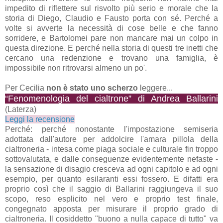
impedito di riflettere sul risvolto più serio e morale che la
storia di Diego, Claudio e Fausto porta con sé. Perché a
volte si avverte la necessità di cose belle e che fanno
sorridere, e Bartolomei pare non mancare mai un colpo in
questa direzione. E perché nella storia di questi tre inetti che
cercano una redenzione e trovano una famiglia, è
impossibile non ritrovarsi almeno un po'.
Per Cecilia
non è stato uno scherzo
leggere...
“Fenomenologia del cialtrone” di Andrea Ballarini
(Laterza)
Leggi la recensione
Perché: perché nonostante l'impostazione semiseria
adottata dall'autore per addolcire l'amara pillola della
cialtroneria - intesa come piaga sociale e culturale fin troppo
sottovalutata, e dalle conseguenze evidentemente nefaste -
la sensazione di disagio cresceva ad ogni capitolo e ad ogni
esempio, per quanto esilaranti essi fossero. E difatti era
proprio così che il saggio di Ballarini raggiungeva il suo
scopo, reso esplicito nel vero e proprio test finale,
congegnato apposta per misurare il proprio grado di
cialtroneria. Il cosiddetto "buono a nulla capace di tutto" va