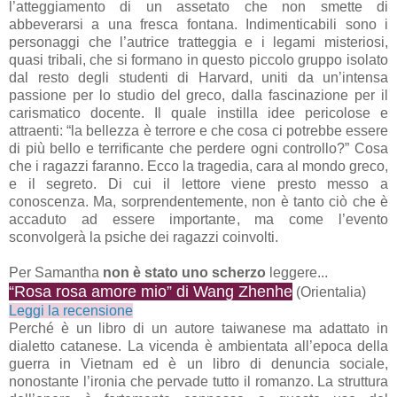
l’atteggiamento di un assetato che non smette di
abbeverarsi a una fresca fontana. Indimenticabili sono i
personaggi che l’autrice tratteggia e i legami misteriosi,
quasi tribali, che si formano in questo piccolo gruppo isolato
dal resto degli studenti di Harvard, uniti da un’intensa
passione per lo studio del greco, dalla fascinazione per il
carismatico docente. Il quale instilla idee pericolose e
attraenti: “la bellezza è terrore e che cosa ci potrebbe essere
di più bello e terrificante che perdere ogni controllo?” Cosa
che i ragazzi faranno. Ecco la tragedia, cara al mondo greco,
e il segreto. Di cui il lettore viene presto messo a
conoscenza. Ma, sorprendentemente, non è tanto ciò che è
accaduto ad essere importante, ma come l’evento
sconvolgerà la psiche dei ragazzi coinvolti.
Per Samantha
non è stato uno scherzo
leggere...
“Rosa rosa amore mio” di Wang Zhenhe
(Orientalia)
Leggi la recensione
Perché è un libro di un autore taiwanese ma adattato in
dialetto catanese. La vicenda è ambientata all’epoca della
guerra in Vietnam ed è un libro di denuncia sociale,
nonostante l’ironia che pervade tutto il romanzo. La struttura