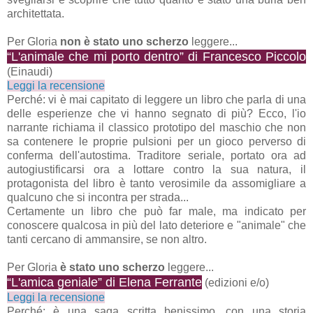
architettata.
Per Gloria
non è stato uno scherzo
leggere...
“L'animale che mi porto dentro” di Francesco Piccolo
(Einaudi)
Leggi la recensione
Perché: vi è mai capitato di leggere un libro che parla di una
delle esperienze che vi hanno segnato di più? Ecco, l'io
narrante richiama il classico prototipo del maschio che non
sa contenere le proprie pulsioni per un gioco perverso di
conferma dell'autostima. Traditore seriale, portato ora ad
autogiustificarsi ora a lottare contro la sua natura, il
protagonista del libro è tanto verosimile da assomigliare a
qualcuno che si incontra per strada...
Certamente un libro che può far male, ma indicato per
conoscere qualcosa in più del lato deteriore e "animale" che
tanti cercano di ammansire, se non altro.
Per Gloria
è stato uno scherzo
leggere...
“L'amica geniale” di Elena Ferrante
(edizioni e/o)
Leggi la recensione
Perché: è una saga scritta benissimo, con una storia