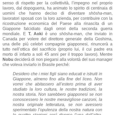
senso di rispetto per la collettività, l’impegno nel proprio
lavoro, dal dopoguerra, ha animato lo spirito di centinaia di
uomini che hanno deciso di diventare
shōsha-man
,
lavoratori sposati con la loro azienda, per contribuire con la
ricostruzione economica del Paese alla rinascita di un
Giappone falcidiato dagli orrori della seconda guerra
mondiale. E
T. Aoki
è uno
shōsha-man
, che inviato in
Canada per volere del direttore generale della Goshima,
una delle più celebri compagnie giapponesi, rinuncerà a
tutto nell’ottica del sacrificio (proprio lui, il cui padre era
morto di infarto a soli 45 anni per il troppo lavoro). Mentre
Nobu
deciderà di non piegarsi alla volontà del suo manager
che voleva inviarlo in Brasile perché:
Desidero che i miei figli siano educati e istruiti in
Giappone, almeno fino alla fine del liceo. Non
vorrei che abitassero all’estero prima di aver
studiato la loro cultura, le nostre tradizioni, la
nostra storia. Non sarebbero giapponesi se non
conoscessero le nostre meravigliose canzoni, la
nostra originale letteratura, se non avessero
sperimentato l’opulenza della nostra natura con
le quattro stagioni così diverse l’una dall’altra.