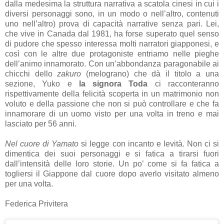
dalla medesima la struttura narrativa a scatola cinesi in cui i
diversi personaggi sono, in un modo o nell’altro, contenuti
uno nell’altro) prova di capacità narrative senza pari. Lei,
che vive in Canada dal 1981, ha forse superato quel senso
di pudore che spesso interessa molti narratori giapponesi, e
così con le altre due protagoniste entriamo nelle pieghe
dell’animo innamorato. Con un’abbondanza paragonabile ai
chicchi dello
zakuro
(melograno) che dà il titolo a una
sezione, Yuko e
la signora Toda
ci racconteranno
rispettivamente della felicità scoperta in un matrimonio non
voluto e della passione che non si può controllare e che fa
innamorare di un uomo visto per una volta in treno e mai
lasciato per 56 anni.
Nel cuore di Yamato
si legge con incanto e levità. Non ci si
dimentica dei suoi personaggi e si fatica a tirarsi fuori
dall’intensità delle loro storie. Un po’ come si fa fatica a
togliersi il Giappone dal cuore dopo averlo visitato almeno
per una volta.
Federica Privitera