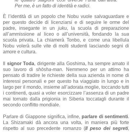
Per me, è un fatto di identità e radici.
È l’identità di un popolo che Nobu vuole salvaguardare e
per questo decide di licenziarsi e di seguire le orme del
padre, insegante in un
juku
, la scuola di preparazione
all’ammissione al liceo o all’università, fondando la
sua
scuola privata. La chiamerà Tonbo, e come una libellula
Nobu volerà sulle vite di molti studenti lasciando segni di
amore e cultura.
Il
signor Toda
, dirigente alla Goshima, ha sempre amato il
suo lavoro di
shōsha-man
. Nemmeno per un attimo ha
pensato di tradire le richieste della sua azienda in nome di
interessi personali e per questo ha viaggiato in lungo e in
largo per il mondo, insieme all’adorata moglie, toccando tutti
i continenti, quasi a voler esorcizzare l’assenza di un padre
mai tornato dalla prigionia in Siberia toccatagli durante il
secondo conflitto mondiale.
Parlare di Giappone significa, infine,
parlare di sentimenti
.
La Shizamaki dà ancora una volta, in maniera più forte
rispetto al suo precedente romanzo (
Il peso dei segreti
,