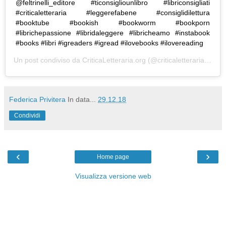
@feltrinelli_editore #ticonsigliounlibro #libriconsigliati
#criticaletteraria #leggerefabene #consiglidilettura
#booktube #bookish #bookworm #bookporn
#librichepassione #libridaleggere #libricheamo #instabook
#books #libri #igreaders #igread #ilovebooks #ilovereading
Un post condiviso da
CriticaLetteraria.org
(@criticaletteraria) in data:
Federica Privitera
In data...
29.12.18
Condividi
‹
›
Home page
Visualizza versione web