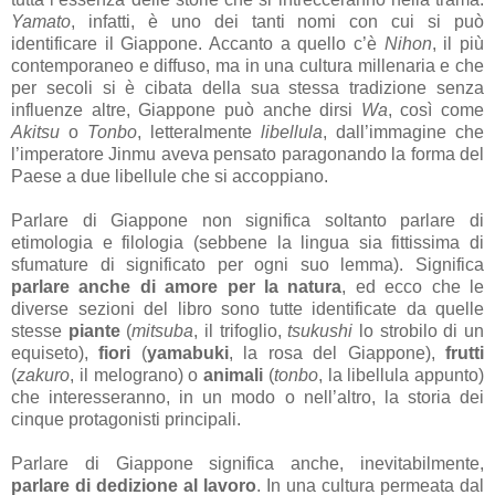
Yamato
, infatti, è uno dei tanti nomi con cui si può
identificare il Giappone. Accanto a quello c’è
Nihon
, il più
contemporaneo e diffuso, ma in una cultura millenaria e che
per secoli si è cibata della sua stessa tradizione senza
influenze altre, Giappone può anche dirsi
Wa
, così come
Akitsu
o
Tonbo
, letteralmente
libellula
, dall’immagine che
l’imperatore Jinmu aveva pensato paragonando la forma del
Paese a due libellule che si accoppiano.
Parlare di Giappone non significa soltanto parlare di
etimologia e filologia (sebbene la lingua sia fittissima di
sfumature di significato per ogni suo lemma). Significa
parlare anche di amore per la natura
, ed ecco che le
diverse sezioni del libro sono tutte identificate da quelle
stesse
piante
(
mitsuba
, il trifoglio,
tsukushi
lo strobilo di un
equiseto),
fiori
(
yamabuki
, la rosa del Giappone),
frutti
(
zakuro
, il melograno) o
animali
(
tonbo
, la libellula appunto)
che interesseranno, in un modo o nell’altro, la storia dei
cinque protagonisti principali.
Parlare di Giappone significa anche, inevitabilmente,
parlare di dedizione al lavoro
. In una cultura permeata dal