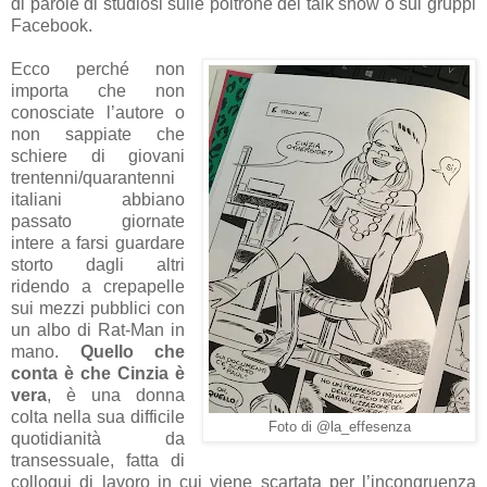
di parole di studiosi sulle poltrone dei talk show o sui gruppi
Facebook.
Ecco perché non
importa che non
conosciate l’autore o
non sappiate che
schiere di giovani
trentenni/quarantenni
italiani abbiano
passato giornate
intere a farsi guardare
storto dagli altri
ridendo a crepapelle
sui mezzi pubblici con
un albo di Rat-Man in
mano.
Quello che
conta è che Cinzia è
vera
, è una donna
colta nella sua difficile
Foto di @la_effesenza
quotidianità da
transessuale, fatta di
colloqui di lavoro in cui viene scartata per l’incongruenza