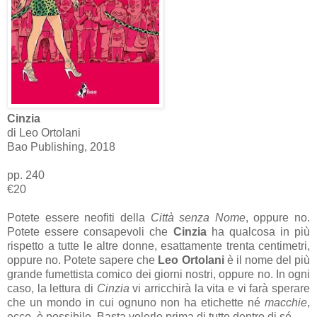
Cinzia
di Leo Ortolani
Bao Publishing, 2018
pp. 240
€20
Potete essere neofiti della
Città senza Nome
, oppure no.
Potete essere consapevoli che
Cinzia
ha qualcosa in più
rispetto a tutte le altre donne, esattamente trenta centimetri,
oppure no. Potete sapere che
Leo Ortolani
è il nome del più
grande fumettista comico dei giorni nostri, oppure no. In ogni
caso, la lettura di
Cinzia
vi arricchirà la vita e vi farà sperare
che un mondo in cui ognuno non ha etichette né
macchie
,
ecco, è possibile. Basta volerlo prima di tutto dentro di sé.