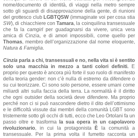
nome/documento di identità, di viaggi nella metro sempre
sotto gli sguardi di disapprovazione della gente, di riunioni
del grottesco club
LGBTQSW
(immaginate voi per cosa stia
SW
), di chiacchiere con
Tamara
, la coinquilina transessuale
che fa la
camgirl
per guadagnarsi da vivere, unica vera
amica di Cinzia, e di amori impossibili, come quello per
Thomas
, membro dell’organizzazione dal nome eloquente,
Natura & Famiglia
.
Cinzia
parla a chi, transessuali e no, nella vita si è sentito
solo una macchia in mezzo a tanti colori definiti.
E
proprio per questo è ancora più forte il suo ruolo di manifesto
della teoria gender: non c’è nulla di estremo da difendere o
su cui teorizzare. Ci sono solo persone, essere umani come
miliardi altri sulla faccia della terra. La normalità è il diritto
che ogni outsider della società deve difendere. Ma proprio
perché non ci si può nascondere dietro il dito dell’ottimismo
e le difficoltà vissute dai membri della comunità LGBT sono
tristemente sotto gli occhi di tutti, ecco che Leo Ortolani fa un
passo oltre e trasforma
la sua opera in un capolavoro
rivoluzionario
, in cui la protagonista
È
la comunità a
transessuale. Per la prima volta il fumetto racconta un