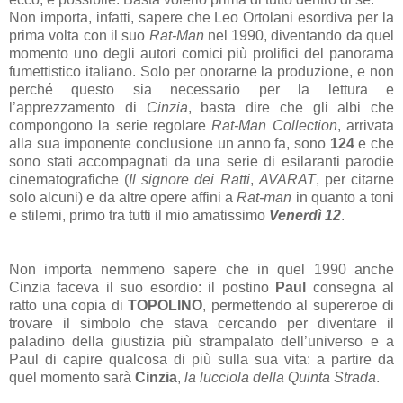
Non importa, infatti, sapere che Leo Ortolani esordiva per la
prima volta con il suo
Rat-Man
nel 1990, diventando da quel
momento uno degli autori comici più prolifici del panorama
fumettistico italiano. Solo per onorarne la produzione, e non
perché questo sia necessario per la lettura e
l’apprezzamento di
Cinzia
, basta dire che gli albi che
compongono la serie regolare
Rat-Man Collection
, arrivata
alla sua imponente conclusione un anno fa, sono
124
e che
sono stati accompagnati da una serie di esilaranti parodie
cinematografiche (
Il signore dei Ratti
,
AVARAT
, per citarne
solo alcuni) e da altre opere affini a
Rat-man
in quanto a toni
e stilemi, primo tra tutti il mio amatissimo
Venerdì 12
.
Non importa nemmeno sapere che in quel 1990 anche
Cinzia faceva il suo esordio: il postino
Paul
consegna al
ratto una copia di
TOPOLINO
, permettendo al supereroe di
trovare il simbolo che stava cercando per diventare il
paladino della giustizia più strampalato dell’universo e a
Paul di capire qualcosa di più sulla sua vita: a partire da
quel momento sarà
Cinzia
,
la lucciola della Quinta Strada
.