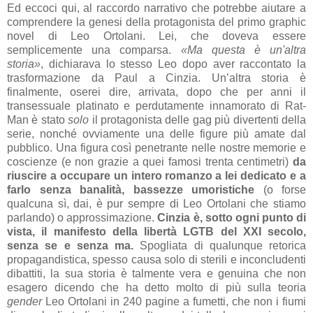
Ed eccoci qui, al raccordo narrativo che potrebbe aiutare a
comprendere la genesi della protagonista del primo graphic
novel di Leo Ortolani. Lei, che doveva essere
semplicemente una comparsa.
«Ma questa è un'altra
storia»
, dichiarava lo stesso Leo dopo aver raccontato la
trasformazione da Paul a Cinzia. Un’altra storia è
finalmente, oserei dire, arrivata, dopo che per anni il
transessuale platinato e perdutamente innamorato di Rat-
Man è stato
solo
il protagonista delle gag più divertenti della
serie, nonché ovviamente una delle figure più amate dal
pubblico. Una figura così penetrante nelle nostre memorie e
coscienze (e non grazie a quei famosi trenta centimetri)
da
riuscire a occupare un intero romanzo a lei dedicato e a
farlo senza banalità, bassezze umoristiche
(o forse
qualcuna sì, dai, è pur sempre di Leo Ortolani che stiamo
parlando) o approssimazione.
Cinzia è, sotto ogni punto di
vista, il manifesto della libertà LGTB del XXI secolo,
senza se e senza ma.
Spogliata di qualunque retorica
propagandistica, spesso causa solo di sterili e inconcludenti
dibattiti, la sua storia è talmente vera e genuina che non
esagero dicendo che ha detto molto di più sulla teoria
gender
Leo Ortolani in 240 pagine a fumetti, che non i fiumi