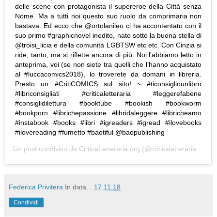
delle scene con protagonista il supereroe della Città senza
Nome. Ma a tutti noi questo suo ruolo da comprimaria non
bastava. Ed ecco che @ortolanileo ci ha accontentato con il
suo primo #graphicnovel inedito, nato sotto la buona stella di
@troisi_licia e della comunità LGBTSW etc etc. Con Cinzia si
ride, tanto, ma si riflette ancora di più. Noi l’abbiamo letto in
anteprima, voi (se non siete tra quelli che l’hanno acquistato
al #luccacomics2018), lo troverete da domani in libreria.
Presto un #CritiCOMICS sul sito! ~ #ticonsigliounlibro
#libriconsigliati #criticaletteraria #leggerefabene
#consiglidilettura #booktube #bookish #bookworm
#bookporn #librichepassione #libridaleggere #libricheamo
#instabook #books #libri #igreaders #igread #ilovebooks
#ilovereading #fumetto #baotiful @baopublishing
Un post condiviso da
CriticaLetteraria.org
(@criticaletteraria) in data:
Federica Privitera
In data...
17.11.18
Condividi