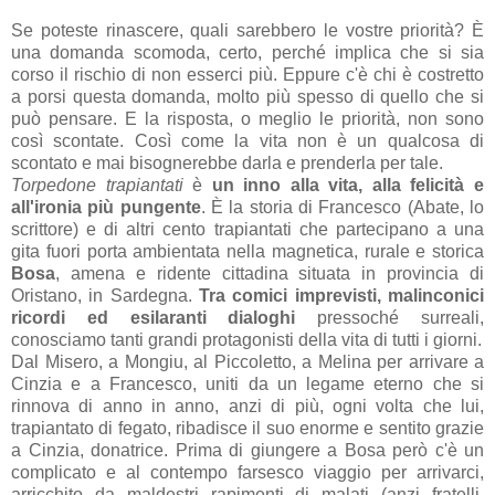
Se poteste rinascere, quali sarebbero le vostre priorità? È
una domanda scomoda, certo, perché implica che si sia
corso il rischio di non esserci più. Eppure c'è chi è costretto
a porsi questa domanda, molto più spesso di quello che si
può pensare. E la risposta, o meglio le priorità, non sono
così scontate. Così come la vita non è un qualcosa di
scontato e mai bisognerebbe darla e prenderla per tale.
Torpedone trapiantati
è
un inno alla vita, alla felicità e
all'ironia più pungente
. È la storia di Francesco (Abate, lo
scrittore) e di altri cento trapiantati che partecipano a una
gita fuori porta ambientata nella magnetica, rurale e storica
Bosa
, amena e ridente cittadina situata in provincia di
Oristano, in Sardegna.
Tra comici imprevisti, malinconici
ricordi ed esilaranti dialoghi
pressoché surreali,
conosciamo tanti grandi protagonisti della vita di tutti i giorni.
Dal Misero, a Mongiu, al Piccoletto, a Melina per arrivare a
Cinzia e a Francesco, uniti da un legame eterno che si
rinnova di anno in anno, anzi di più, ogni volta che lui,
trapiantato di fegato, ribadisce il suo enorme e sentito grazie
a Cinzia, donatrice. Prima di giungere a Bosa però c'è un
complicato e al contempo farsesco viaggio per arrivarci,
arricchito da maldestri rapimenti di malati (anzi fratelli,