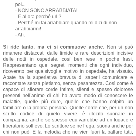
poi...
- NON SONO ARRABBIATA!
- E allora perché urli?
- Perché mi fai arrabbiare quando mi dici di non
arrabbiarmi!
- Ah.
Si ride tanto, ma ci si commuove anche
. Non si può
rimanere distaccati dalle timide e rare descrizioni incisive
delle notti in ospedale, così ben rese in poche frasi.
Rappresentano quei segreti momenti che ogni individuo,
ricoverato per qualsivoglia motivo in ospedale, ha vissuto.
Abate ha la superlativa bravura di saperli
comunicare e
raccontare
senza pietismo, senza pesantezza. Così come è
capace di sfiorare corde intime, silenti e spesso dolorose
presenti nell'animo di chi ha avuto modo di conoscere le
malattie, quelle più dure, quelle che hanno colpito un
familiare o la propria persona. Quelle corde che, per un non
scritto codice di quieto vivere, è illecito suonare in
compagnia, anche se spesso equivarrebbe ad un fugace e
liberatorio sollievo. Lo scrittore se ne frega, suona anche per
chi non può. E la melodia che ne vien fuori fa ballare tutti,