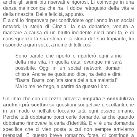
anche gli animi più riservati e rigorosi. Li coinvolge in una
danza malinconica che ha il dolce retrogusto della vita e
della rinascita. Della felicità, appunto.
E a chi lo rimprovera per condividere ogni anno in un social
network la storia di Cinzia, la sua donatrice, venuta a
mancare a causa di un brutto incidente dieci anni fa, e di
conseguenza la sua storia e la storia del suo trapianto, lui
risponde a gran voce, a nome di tutti così:
Sono parole che riporto e riporterò ogni anno
della mia vita, in quella data, ovunque mi sarà
possibile. Oggi in un social network, domani
chissà. Anche se qualcuno dice, ha detto e dirà:
“Basta! Basta, con 'sta storia della tua malattia!”
Ma io me ne frego, a partire da questo libro.
Un libro che con dolcezza provoca
empatia
e
sensibilizza
anche i più scettici
su questioni soggettive e scottanti che
in un modo o nell'altro toccano tutti, ogni essere umano.
Perché tutti dobbiamo porci certe domande, anche quando
dobbiamo rinnovare la carta d'identità. E vi è una domanda
specifica che ci vien posta a cui non sempre arriviamo
preparati. E questo breve romanzo, forse, ci costringe a