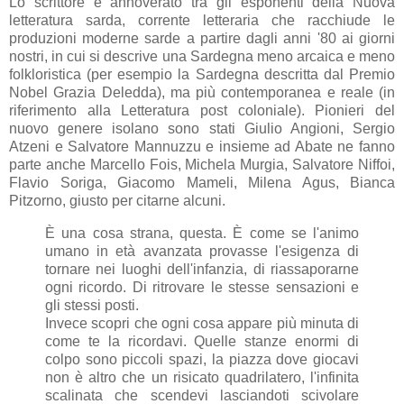
Lo scrittore è annoverato tra gli esponenti della Nuova
letteratura sarda, corrente letteraria che racchiude le
produzioni moderne sarde a partire dagli anni '80 ai giorni
nostri, in cui si descrive una Sardegna meno arcaica e meno
folkloristica (per esempio la Sardegna descritta dal Premio
Nobel Grazia Deledda), ma più contemporanea e reale (in
riferimento alla Letteratura post coloniale). Pionieri del
nuovo genere isolano sono stati Giulio Angioni, Sergio
Atzeni e Salvatore Mannuzzu e insieme ad Abate ne fanno
parte anche Marcello Fois, Michela Murgia, Salvatore Niffoi,
Flavio Soriga, Giacomo Mameli, Milena Agus, Bianca
Pitzorno, giusto per citarne alcuni.
È una cosa strana, questa. È come se l'animo
umano in età avanzata provasse l'esigenza di
tornare nei luoghi dell'infanzia, di riassaporarne
ogni ricordo. Di ritrovare le stesse sensazioni e
gli stessi posti.
Invece scopri che ogni cosa appare più minuta di
come te la ricordavi. Quelle stanze enormi di
colpo sono piccoli spazi, la piazza dove giocavi
non è altro che un risicato quadrilatero, l'infinita
scalinata che scendevi lasciandoti scivolare