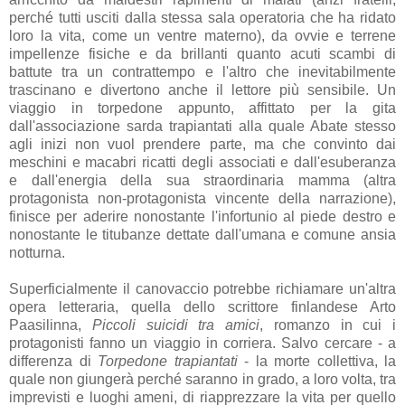
perché tutti usciti dalla stessa sala operatoria che ha ridato
loro la vita, come un ventre materno), da ovvie e terrene
impellenze fisiche e da brillanti quanto acuti scambi di
battute tra un contrattempo e l'altro che inevitabilmente
trascinano e divertono anche il lettore più sensibile. Un
viaggio in torpedone appunto, affittato per la gita
dall'associazione sarda trapiantati alla quale Abate stesso
agli inizi non vuol prendere parte, ma che convinto dai
meschini e macabri ricatti degli associati e dall'esuberanza
e dall'energia della sua straordinaria mamma (altra
protagonista non-protagonista vincente della narrazione),
finisce per aderire nonostante l'infortunio al piede destro e
nonostante le titubanze dettate dall'umana e comune ansia
notturna.
Superficialmente il canovaccio potrebbe richiamare un'altra
opera letteraria, quella dello scrittore finlandese Arto
Paasilinna,
Piccoli suicidi tra amici
, romanzo in cui i
protagonisti fanno un viaggio in corriera. Salvo cercare - a
differenza di
Torpedone trapiantati
- la morte collettiva, la
quale non giungerà perché saranno in grado, a loro volta, tra
imprevisti e luoghi ameni, di riapprezzare la vita per quello