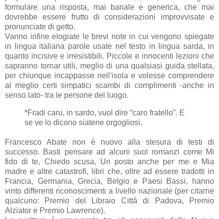
formulare una risposta, mai banale e generica, che mai
dovrebbe essere frutto di considerazioni improvvisate e
pronunciate di getto.
Vanno infine elogiate le brevi note in cui vengono spiegate
in lingua italiana parole usate nel testo in lingua sarda, in
quanto incisive e irresistibili. Piccole e innocenti lezioni che
sapranno tornar utili, meglio di una qualsiasi guida stellata,
per chiunque incappasse nell'isola e volesse comprendere
al meglio certi simpatici scambi di complimenti -anche in
senso lato- tra le persone del luogo.
*Fradi caru, in sardo, vuol dire “caro fratello”. E
se ve lo dicono siatene orgogliosi.
Francesco Abate non è nuovo alla stesura di testi di
successo. Basti pensare ad alcuni suoi romanzi come Mi
fido di te, Chiedo scusa, Un posto anche per me e Mia
madre e altre catastrofi, libri che, oltre ad essere tradotti in
Francia, Germania, Grecia, Belgio e Paesi Bassi, hanno
vinto differenti riconoscimenti a livello nazionale (per citarne
qualcuno: Premio del Libraio Città di Padova, Premio
Alziator e Premio Lawrence).