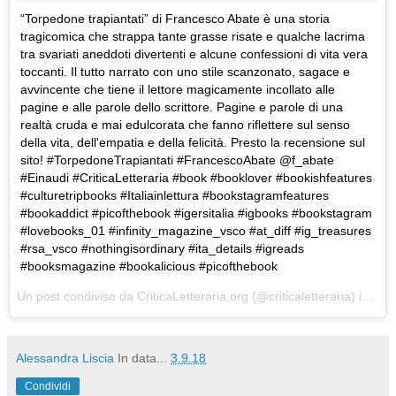
“Torpedone trapiantati” di Francesco Abate è una storia
tragicomica che strappa tante grasse risate e qualche lacrima
tra svariati aneddoti divertenti e alcune confessioni di vita vera
toccanti. Il tutto narrato con uno stile scanzonato, sagace e
avvincente che tiene il lettore magicamente incollato alle
pagine e alle parole dello scrittore. Pagine e parole di una
realtà cruda e mai edulcorata che fanno riflettere sul senso
della vita, dell'empatia e della felicità. Presto la recensione sul
sito! #TorpedoneTrapiantati #FrancescoAbate @f_abate
#Einaudi #CriticaLetteraria #book #booklover #bookishfeatures
#culturetripbooks #Italiainlettura #bookstagramfeatures
#bookaddict #picofthebook #igersitalia #igbooks #bookstagram
#lovebooks_01 #infinity_magazine_vsco #at_diff #ig_treasures
#rsa_vsco #nothingisordinary #ita_details #igreads
#booksmagazine #bookalicious #picofthebook
Un post condiviso da
CriticaLetteraria.org
(@criticaletteraria) in data:
Alessandra Liscia
In data...
3.9.18
Condividi