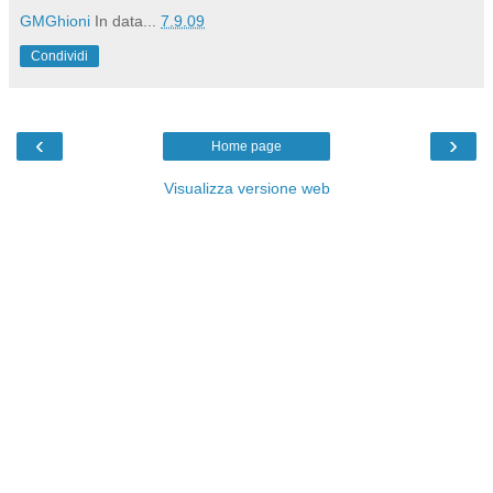
GMGhioni
In data...
7.9.09
Condividi
‹
›
Home page
Visualizza versione web