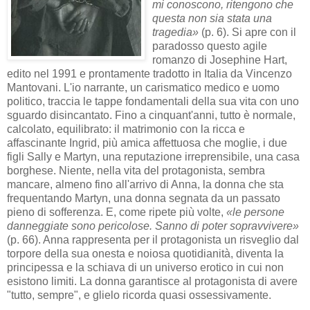
mi conoscono, ritengono che
questa non sia stata una
tragedia»
(p. 6). Si apre con il
paradosso questo agile
romanzo di Josephine Hart,
edito nel 1991 e prontamente tradotto in Italia da Vincenzo
Mantovani. L'io narrante, un carismatico medico e uomo
politico, traccia le tappe fondamentali della sua vita con uno
sguardo disincantato. Fino a cinquant'anni, tutto è normale,
calcolato, equilibrato: il matrimonio con la ricca e
affascinante Ingrid, più amica affettuosa che moglie, i due
figli Sally e Martyn, una reputazione irreprensibile, una casa
borghese. Niente, nella vita del protagonista, sembra
mancare, almeno fino all'arrivo di Anna, la donna che sta
frequentando Martyn, una donna segnata da un passato
pieno di sofferenza. E, come ripete più volte,
«le persone
danneggiate sono pericolose. Sanno di poter sopravvivere»
(p. 66). Anna rappresenta per il protagonista un risveglio dal
torpore della sua onesta e noiosa quotidianità, diventa la
principessa e la schiava di un universo erotico in cui non
esistono limiti. La donna garantisce al protagonista di avere
"tutto, sempre", e glielo ricorda quasi ossessivamente.