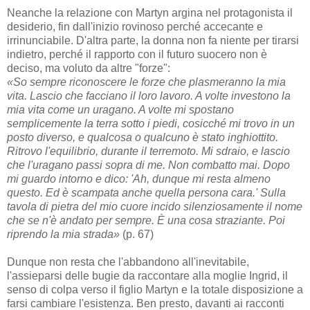
Neanche la relazione con Martyn argina nel protagonista il
desiderio, fin dall'inizio rovinoso perché accecante e
irrinunciabile. D'altra parte, la donna non fa niente per tirarsi
indietro, perché il rapporto con il futuro suocero non è
deciso, ma voluto da altre "forze":
«So sempre riconoscere le forze che plasmeranno la mia
vita. Lascio che facciano il loro lavoro. A volte investono la
mia vita come un uragano. A volte mi spostano
semplicemente la terra sotto i piedi, cosicché mi trovo in un
posto diverso, e qualcosa o qualcuno è stato inghiottito.
Ritrovo l'equilibrio, durante il terremoto. Mi sdraio, e lascio
che l'uragano passi sopra di me. Non combatto mai. Dopo
mi guardo intorno e dico: 'Ah, dunque mi resta almeno
questo. Ed è scampata anche quella persona cara.' Sulla
tavola di pietra del mio cuore incido silenziosamente il nome
che se n'è andato per sempre. È una cosa straziante. Poi
riprendo la mia strada»
(p. 67)
Dunque non resta che l'abbandono all'inevitabile,
l'assieparsi delle bugie da raccontare alla moglie Ingrid, il
senso di colpa verso il figlio Martyn e la totale disposizione a
farsi cambiare l'esistenza. Ben presto, davanti ai racconti