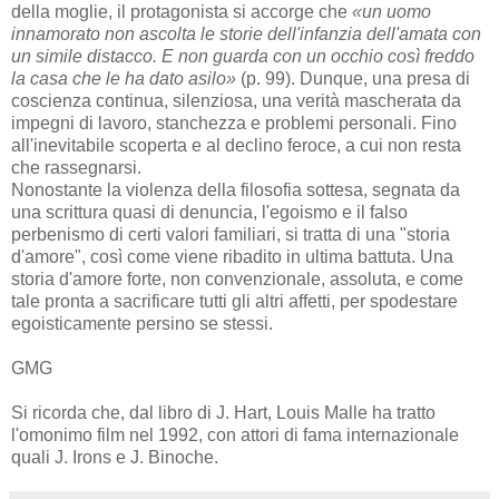
della moglie, il protagonista si accorge che
«un uomo
innamorato non ascolta le storie dell'infanzia dell'amata con
un simile distacco. E non guarda con un occhio così freddo
la casa che le ha dato asilo»
(p. 99). Dunque, una presa di
coscienza continua, silenziosa, una verità mascherata da
impegni di lavoro, stanchezza e problemi personali. Fino
all'inevitabile scoperta e al declino feroce, a cui non resta
che rassegnarsi.
Nonostante la violenza della filosofia sottesa, segnata da
una scrittura quasi di denuncia, l'egoismo e il falso
perbenismo di certi valori familiari, si tratta di una "storia
d'amore", così come viene ribadito in ultima battuta. Una
storia d'amore forte, non convenzionale, assoluta, e come
tale pronta a sacrificare tutti gli altri affetti, per spodestare
egoisticamente persino se stessi.
GMG
Si ricorda che, dal libro di J. Hart, Louis Malle ha tratto
l'omonimo film nel 1992, con attori di fama internazionale
quali J. Irons e J. Binoche.