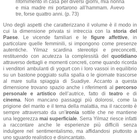
rifornimento in casa per diversi giorni, mia nonna
e mia madre mi portarono all’hammam. Avevo
tre, forse quattro anni. (p. 73)
Uno degli aspetti che caratterizzano il volume è il modo in
cui la dimensione privata si intreccia con la
storia del
Paese
. Le vicende familiari e le
figure affettive
, in
particolare quelle femminili, si impongono come presenze
autentiche. Yilmaz scardina stereotipi e preconcetti,
restituendo con acutezza la complessità del
quotidiano
attraverso dettagli e momenti concreti, come quando ricorda
i venditori ambulanti di yogurt con i loro vassoi in equilibrio
su un bastone poggiato sulla spalla o le giornate trascorse
al mare sulla spiaggia di Suadiye. Accanto a questa
dimensione trovano spazio anche i riferimenti al
percorso
personale e artistico
dell’autrice, fatto di
teatro
e di
cinema
. Non mancano passaggi più dolorosi, come la
prigione del marito e il tema della malattia, ma il racconto è
sempre attraversato da un’
ironia
sottile che ne mantiene
una leggerezza
mai superficiale
. Serra Yilmaz riesce infatti
a raccontare anche le esperienze più difficili senza
indulgere nel sentimentalismo, ma affidandosi piuttosto a
uno sguardo realistico e disincantato.