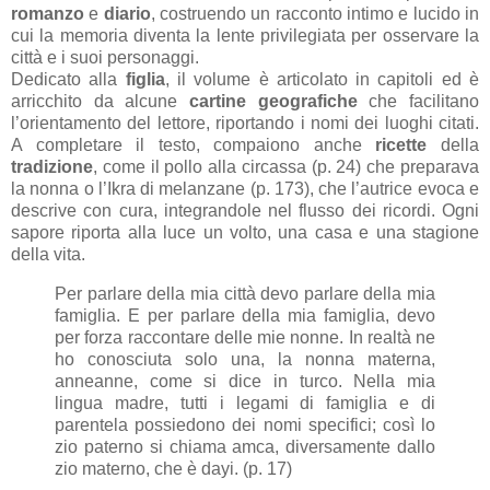
romanzo
e
diario
, costruendo un racconto intimo e lucido in
cui la memoria diventa la lente privilegiata per osservare la
città e i suoi personaggi.
Dedicato alla
figlia
, il volume è articolato in capitoli ed è
arricchito da alcune
cartine geografiche
che facilitano
l’orientamento del lettore, riportando i nomi dei luoghi citati.
A completare il testo, compaiono anche
ricette
della
tradizione
, come il pollo alla circassa (p. 24) che preparava
la nonna o l’Ikra di melanzane (p. 173), che l’autrice evoca e
descrive con cura, integrandole nel flusso dei ricordi. Ogni
sapore riporta alla luce un volto, una casa e una stagione
della vita.
Per parlare della mia città devo parlare della mia
famiglia. E per parlare della mia famiglia, devo
per forza raccontare delle mie nonne. In realtà ne
ho conosciuta solo una, la nonna materna,
anneanne, come si dice in turco. Nella mia
lingua madre, tutti i legami di famiglia e di
parentela possiedono dei nomi specifici; così lo
zio paterno si chiama amca, diversamente dallo
zio materno, che è dayi. (p. 17)