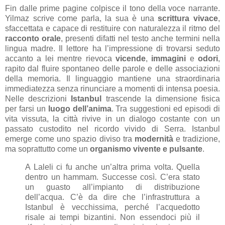
Fin dalle prime pagine colpisce il tono della voce narrante.
Yilmaz scrive come parla, la sua è una
scrittura vivace
,
sfaccettata e capace di restituire con naturalezza il ritmo del
racconto orale
, presenti difatti nel testo anche termini nella
lingua madre. Il lettore ha l’impressione di trovarsi seduto
accanto a lei mentre rievoca
vicende
,
immagini
e
odori
,
rapito dal fluire spontaneo delle parole e delle associazioni
della memoria. Il linguaggio mantiene una straordinaria
immediatezza senza rinunciare a momenti di intensa poesia.
Nelle descrizioni
Istanbul
trascende la dimensione fisica
per farsi un
luogo dell’anima
. Tra suggestioni ed episodi di
vita vissuta, la città rivive in un dialogo costante con un
passato custodito nel ricordo vivido di Serra. Istanbul
emerge come uno spazio diviso tra
modernità
e tradizione,
ma soprattutto come un
organismo vivente e pulsante
.
A Laleli ci fu anche un’altra prima volta. Quella
dentro un hammam. Successe così. C’era stato
un guasto all’impianto di distribuzione
dell’acqua. C’è da dire che l’infrastruttura a
Istanbul è vecchissima, perché l’acquedotto
risale ai tempi bizantini. Non essendoci più il