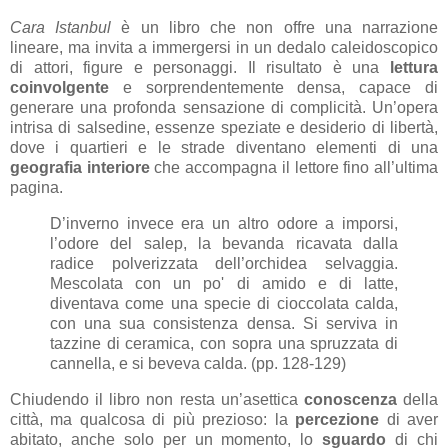
Cara Istanbul
è un libro che non offre una narrazione
lineare, ma invita a immergersi in un dedalo caleidoscopico
di attori, figure e personaggi. Il risultato è una
lettura
coinvolgente
e sorprendentemente densa, capace di
generare una profonda sensazione di complicità. Un’opera
intrisa di salsedine, essenze speziate e desiderio di libertà,
dove i quartieri e le strade diventano elementi di una
geografia interiore
che accompagna il lettore fino all’ultima
pagina.
D’inverno invece era un altro odore a imporsi,
l’odore del salep, la bevanda ricavata dalla
radice polverizzata dell’orchidea selvaggia.
Mescolata con un po' di amido e di latte,
diventava come una specie di cioccolata calda,
con una sua consistenza densa. Si serviva in
tazzine di ceramica, con sopra una spruzzata di
cannella, e si beveva calda. (pp. 128-129)
Chiudendo il libro non resta un’asettica
conoscenza
della
città, ma qualcosa di più prezioso: la
percezione
di aver
abitato, anche solo per un momento, lo
sguardo
di chi