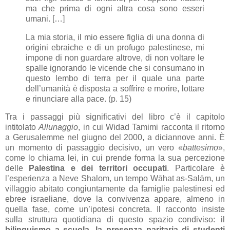
ma che prima di ogni altra cosa sono esseri
umani. […]
La mia storia, il mio essere figlia di una donna di
origini ebraiche e di un profugo palestinese, mi
impone di non guardare altrove, di non voltare le
spalle ignorando le vicende che si consumano in
questo lembo di terra per il quale una parte
dell’umanità è disposta a soffrire e morire, lottare
e rinunciare alla pace.
(p. 15)
Tra i passaggi più significativi del libro c’è il capitolo
intitolato
Allunaggio
, in cui Widad Tamimi racconta il ritorno
a Gerusalemme nel giugno del 2000, a diciannove anni. È
un momento di passaggio decisivo, un vero «
battesimo
»,
come lo chiama lei, in cui prende forma la sua percezione
delle
Palestina e dei territori occupati
. Particolare è
l’esperienza a Neve Shalom, un tempo Wāhat as-Salām, un
villaggio abitato congiuntamente da famiglie palestinesi ed
ebree israeliane, dove la convivenza appare, almeno in
quella fase, come un’ipotesi concreta. Il racconto insiste
sulla struttura quotidiana di questo spazio condiviso: il
bilinguismo a scuola, la presenza paritaria di studenti