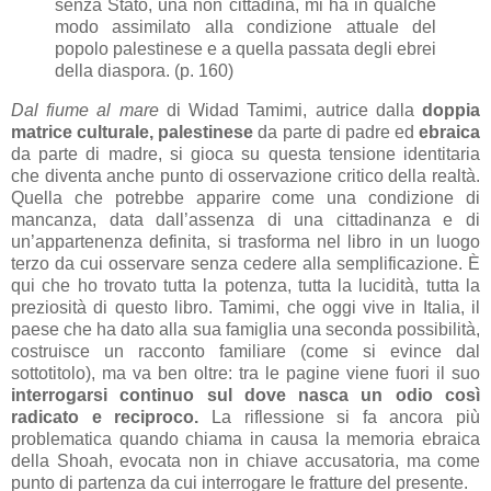
senza Stato, una non cittadina, mi ha in qualche
modo assimilato alla condizione attuale del
popolo palestinese e a quella passata degli ebrei
della diaspora. (p. 160)
Dal fiume al mare
di Widad Tamimi, autrice dalla
doppia
matrice culturale, palestinese
da parte di padre ed
ebraica
da parte di madre, si gioca su questa tensione identitaria
che diventa anche punto di osservazione critico della realtà.
Quella che potrebbe apparire come una condizione di
mancanza, data dall’assenza di una cittadinanza e di
un’appartenenza definita, si trasforma nel libro in un luogo
terzo da cui osservare senza cedere alla semplificazione. È
qui che ho trovato tutta la potenza, tutta la lucidità, tutta la
preziosità di questo libro. Tamimi, che oggi vive in Italia, il
paese che ha dato alla sua famiglia una seconda possibilità,
costruisce un racconto familiare (come si evince dal
sottotitolo), ma va ben oltre: tra le pagine viene fuori il suo
interrogarsi continuo sul dove nasca un odio così
radicato e reciproco.
La riflessione si fa ancora più
problematica quando chiama in causa la memoria ebraica
della Shoah, evocata non in chiave accusatoria, ma come
punto di partenza da cui interrogare le fratture del presente.