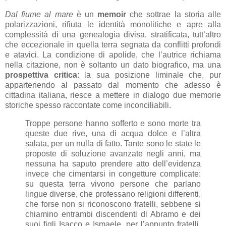
Dal fiume al mare
è un
memoir
che sottrae la storia alle
polarizzazioni, rifiuta le identità monolitiche e apre alla
complessità di una genealogia divisa, stratificata, tutt’altro
che eccezionale in quella terra segnata da conflitti profondi
e atavici. La condizione di apolide, che l’autrice richiama
nella citazione, non è soltanto un dato biografico, ma una
prospettiva critica
: la sua posizione liminale che, pur
appartenendo al passato dal momento che adesso è
cittadina italiana, riesce a mettere in dialogo due memorie
storiche spesso raccontate come inconciliabili.
Troppe persone hanno sofferto e sono morte tra
queste due rive, una di acqua dolce e l’altra
salata, per un nulla di fatto. Tante sono le state le
proposte di soluzione avanzate negli anni, ma
nessuna ha saputo prendere atto dell’evidenza
invece che cimentarsi in congetture complicate:
su questa terra vivono persone che parlano
lingue diverse, che professano religioni differenti,
che forse non si riconoscono fratelli, sebbene si
chiamino entrambi discendenti di Abramo e dei
suoi figli Isacco e Ismaele, per l’appunto fratelli,