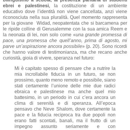
ebrei e palestinesi,
la costituzione di un ambiente
educativo dove l’identità non viene cancellata, anzi viene
riconosciuta nella sua pluralità. Quel momento rappresenta
per la giovane Widad, neopatentata che si barcamena per
le ripide colline di Gerusalemme con la sua amica Reem e
la neonata di lei, non solo come «
una grande promessa di
pace, una promessa che quell’anno, prima di agosto, mi
parve un’aspirazione ancora possibile
» (p. 20). Sono ricordi
che hanno valore di testimonianza, ma che recano anche
curiosità, gioia di vivere, speranza nel futuro:
Mi è capitato spesso di pensare che a nutrire la
mia incrollabile fiducia in un futuro, se non
prossimo, quanto meno remoto e possibile, siano
stati certamente l’unione delle mie due radici
ebraica e palestinese ma anche quel mio
battesimo, in un periodo in cui c’era ancora un
clima di serenità e di speranza. All’epoca
pensavo che Neve Shalom, dove certamente la
pace e la fiducia reciproca tra due popoli non
erano fatti scontati, banali, ma il frutto di un
impegno assunto seriamente e con