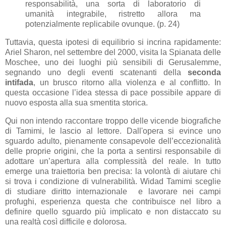
responsabilità, una sorta di laboratorio di
umanità integrabile, ristretto allora ma
potenzialmente replicabile ovunque. (p. 24)
Tuttavia, questa ipotesi di equilibrio si incrina rapidamente:
Ariel Sharon, nel settembre del 2000, visita la Spianata delle
Moschee, uno dei luoghi più sensibili di Gerusalemme,
segnando uno degli eventi scatenanti della
seconda
intifada
, un brusco ritorno alla violenza e al conflitto. In
questa occasione l’idea stessa di pace possibile appare di
nuovo esposta alla sua smentita storica.
Qui non intendo raccontare troppo delle vicende biografiche
di Tamimi, le lascio al lettore. Dall'opera si evince uno
sguardo adulto, pienamente consapevole dell’eccezionalità
delle proprie origini, che la porta a sentirsi responsabile di
adottare un’apertura alla complessità del reale. In tutto
emerge una traiettoria ben precisa: la volontà di aiutare chi
si trova i condizione di vulnerabilità. Widad Tamimi sceglie
di studiare diritto internazionale e lavorare nei campi
profughi, esperienza questa che contribuisce nel libro a
definire quello sguardo più implicato e non distaccato su
una realtà così difficile e dolorosa.