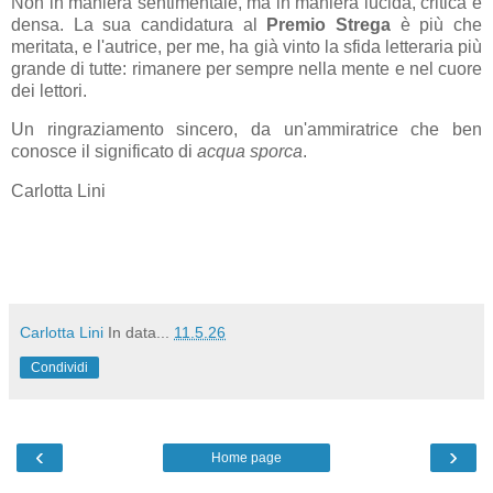
Non in maniera sentimentale, ma in maniera lucida, critica e
densa. La sua candidatura al
Premio Strega
è più che
meritata, e l'autrice, per me, ha già vinto la sfida letteraria più
grande di tutte: rimanere per sempre nella mente e nel cuore
dei lettori.
Un ringraziamento sincero, da un'ammiratrice che ben
conosce il significato di
acqua sporca
.
Carlotta Lini
Carlotta Lini
In data...
11.5.26
Condividi
‹
›
Home page