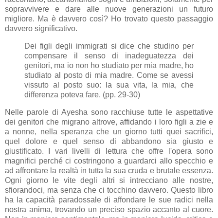
sopravvivere e dare alle nuove generazioni un futuro
migliore. Ma è davvero così? Ho trovato questo passaggio
davvero significativo.
Dei figli degli immigrati si dice che studino per
compensare il senso di inadeguatezza dei
genitori, ma io non ho studiato per mia madre, ho
studiato al posto di mia madre. Come se avessi
vissuto al posto suo: la sua vita, la mia, che
differenza poteva fare. (pp. 29-30)
Nelle parole di Ayesha sono racchiuse tutte le aspettative
dei genitori che migrano altrove, affidando i loro figli a zie e
a nonne, nella speranza che un giorno tutti quei sacrifici,
quel dolore e quel senso di abbandono sia giusto e
giustificato. I vari livelli di lettura che offre l'opera sono
magnifici perché ci costringono a guardarci allo specchio e
ad affrontare la realtà in tutta la sua cruda e brutale essenza.
Ogni giorno le vite degli altri si intrecciano alle nostre,
sfiorandoci, ma senza che ci tocchino davvero. Questo libro
ha la capacità paradossale di affondare le sue radici nella
nostra anima, trovando un preciso spazio accanto al cuore.