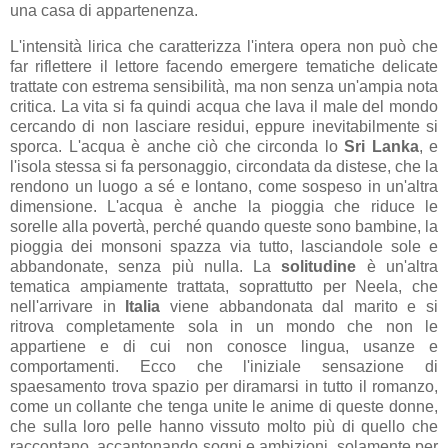
una casa di appartenenza.
L'intensità lirica che caratterizza l'intera opera non può che
far riflettere il lettore facendo emergere tematiche delicate
trattate con estrema sensibilità, ma non senza un'ampia nota
critica. La vita si fa quindi acqua che lava il male del mondo
cercando di non lasciare residui, eppure inevitabilmente si
sporca. L'acqua è anche ciò che circonda lo
Sri Lanka
, e
l'isola stessa si fa personaggio, circondata da distese, che la
rendono un luogo a sé e lontano, come sospeso in un'altra
dimensione. L'acqua è anche la pioggia che riduce le
sorelle alla povertà, perché quando queste sono bambine, la
pioggia dei monsoni spazza via tutto, lasciandole sole e
abbandonate, senza più nulla. La
solitudine
è un'altra
tematica ampiamente trattata, soprattutto per Neela, che
nell'arrivare in
Italia
viene abbandonata dal marito e si
ritrova completamente sola in un mondo che non le
appartiene e di cui non conosce lingua, usanze e
comportamenti. Ecco che l'iniziale sensazione di
spaesamento trova spazio per diramarsi in tutto il romanzo,
come un collante che tenga unite le anime di queste donne,
che sulla loro pelle hanno vissuto molto più di quello che
raccontano, accantonando sogni e ambizioni, solamente per