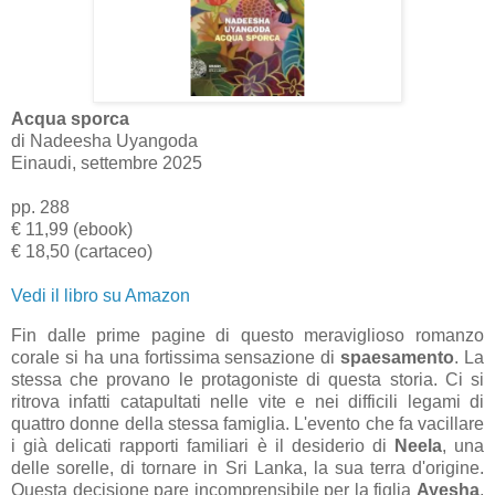
Acqua sporca
di Nadeesha Uyangoda
Einaudi, settembre 2025
pp. 288
€ 11,99 (ebook)
€ 18,50 (cartaceo)
Vedi il libro su Amazon
Fin dalle prime pagine di questo meraviglioso romanzo
corale si ha una fortissima sensazione di
spaesamento
. La
stessa che provano le protagoniste di questa storia. Ci si
ritrova infatti catapultati nelle vite e nei difficili legami di
quattro donne della stessa famiglia. L'evento che fa vacillare
i già delicati rapporti familiari è il desiderio di
Neela
, una
delle sorelle, di tornare in Sri Lanka, la sua terra d'origine.
Questa decisione pare incomprensibile per la figlia
Ayesha
,