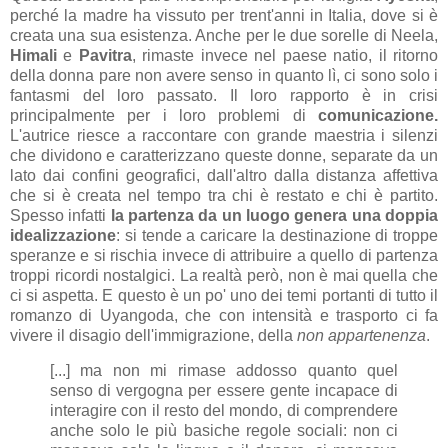
perché la madre ha vissuto per trent'anni in Italia, dove si è
creata una sua esistenza. Anche per le due sorelle di Neela,
Himali
e
Pavitra
, rimaste invece nel paese natio, il ritorno
della donna pare non avere senso in quanto lì, ci sono solo i
fantasmi del loro passato. Il loro rapporto è in crisi
principalmente per i loro problemi di
comunicazione.
L'autrice riesce a raccontare con grande maestria i silenzi
che dividono e caratterizzano queste donne, separate da un
lato dai confini geografici, dall'altro dalla distanza affettiva
che si è creata nel tempo tra chi è restato e chi è partito.
Spesso infatti
la partenza da un luogo genera una doppia
idealizzazione
: si tende a caricare la destinazione di troppe
speranze e si rischia invece di attribuire a quello di partenza
troppi ricordi nostalgici. La realtà però, non è mai quella che
ci si aspetta. E questo è un po' uno dei temi portanti di tutto il
romanzo di Uyangoda, che con intensità e trasporto ci fa
vivere il disagio dell'immigrazione, della
non appartenenza
.
[...] ma non mi rimase addosso quanto quel
senso di vergogna per essere gente incapace di
interagire con il resto del mondo, di comprendere
anche solo le più basiche regole sociali: non ci