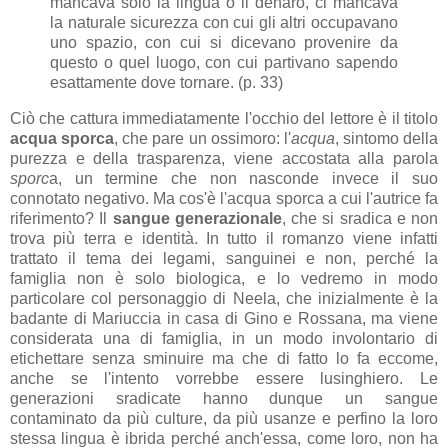
mancava solo la lingua o il denaro, ci mancava
la naturale sicurezza con cui gli altri occupavano
uno spazio, con cui si dicevano provenire da
questo o quel luogo, con cui partivano sapendo
esattamente dove tornare. (p. 33)
Ciò che cattura immediatamente l'occhio del lettore è il titolo
acqua sporca
, che pare un ossimoro: l'
acqua
, sintomo della
purezza e della trasparenza, viene accostata alla parola
sporc
a, un termine che non nasconde invece il suo
connotato negativo. Ma cos'è l'acqua sporca a cui l'autrice fa
riferimento? Il
sangue generazionale
, che si sradica e non
trova più terra e identità. In tutto il romanzo viene infatti
trattato il tema dei legami, sanguinei e non, perché la
famiglia non è solo biologica, e lo vedremo in modo
particolare col personaggio di Neela, che inizialmente è la
badante di Mariuccia in casa di Gino e Rossana, ma viene
considerata una di famiglia, in un modo involontario di
etichettare senza sminuire ma che di fatto lo fa eccome,
anche se l'intento vorrebbe essere lusinghiero. Le
generazioni sradicate hanno dunque un sangue
contaminato da più culture, da più usanze e perfino la loro
stessa lingua è ibrida perché anch'essa, come loro, non ha